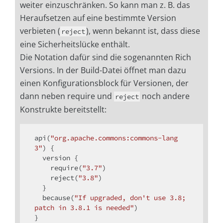
weiter einzuschränken. So kann man z. B. das
Heraufsetzen auf eine bestimmte Version
verbieten (
), wenn bekannt ist, dass diese
reject
eine Sicherheitslücke enthält.
Die Notation dafür sind die sogenannten Rich
Versions. In der Build-Datei öffnet man dazu
einen Konfigurationsblock für Versionen, der
dann neben require und
noch andere
reject
Konstrukte bereitstellt:
api(
"org.apache.commons:commons-lang
3"
) { 

  version { 

    require(
"3.7"
)

    reject(
"3.8"
)

  }

  because(
"If upgraded, don't use 3.8; 
patch in 3.8.1 is needed"
)

}
