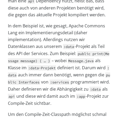
man eine
Dependency nutzt, heißt das, dass
api
diese auch von anderen Projekten benötigt wird,
die gegen das aktuelle Projekt kompiliert werden.
In dem Beispiel ist, wie gesagt, Apache Commons
Lang ein Implementierungsdetail (daher
implementation). Allerdings nutzen wir
Datenklassen aus unserem
-Projekt als Teil
:data
des API der Services. Zum Beispiel:
public print(Me
– wobei
als
ssage message) { … }
Message.java
Klasse im
definiert ist. Darum wird
:data-Projekt
:
auch immer dann benötigt, wenn gegen die
data
pu
von
programmiert wird.
blic Interfaces
:services
Daher definieren wir die Abhängigkeit zu
als
:data
und diese wird damit auch im
-Projekt zur
api
:app
Compile-Zeit sichtbar.
Um den Compile-Zeit-Classpath möglichst schmal