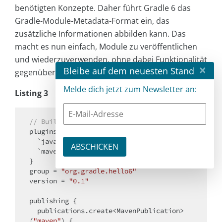
benötigten Konzepte. Daher führt Gradle 6 das
Gradle-Module-Metadata-Format ein, das
zusätzliche Informationen abbilden kann. Das
macht es nun einfach, Module zu veröffentlichen
und wiederzuverwenden, ohne dabei Funktionalität
×
Bleibe auf dem neuesten Stand
gegenüber lokal gebauten Projekten einzubüßen.
Melde dich jetzt zum Newsletter an:
Listing 3
// Build-Datei: data/build.gradle.kts
plugins {

  `java-library`

  `maven-publish`

}

group = 
"org.gradle.hello6"
version = 
"0.1"
publishing {

  publications.create<MavenPublication>
(
"maven"
) {
