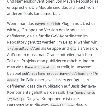
und Namenskonventionen von Maven Repositories
entsprechen. Die Module sind dadurch auch von
anderen Tools konsumierbar.
Wenn man das
-Plug-in nutzt, ist es
maven-publish
wichtig, Gruppe und Version des Moduls zu
definieren, da sie für die GAV-Koordinaten im
Repository genutzt werden. Im Beispiel wählen wir
als Gruppe und
als Version.
org.gradle.hello6
0.1
Außerdem muss man Gradle mitteilen, welchen
Teil des Projekts man publizieren möchte, indem
man eine
erstellt; in unserem
MavenPublication
Beispiel
publications.create<MavenPublication>("m
. Im Falle einer Java Library genügt es, zu
aven")
definieren, dass die Publikation auf Basis der Java-
Komponente gefüllt werden soll:
from(components
. Die Java-Komponente ist eine
["java"])
Datenstruktur, die vom
-Plug-in
java-library