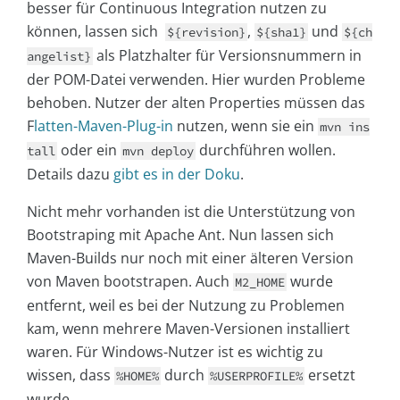
besser für Continuous Integration nutzen zu
können, lassen sich
,
und
${revision}
${sha1}
${ch
als Platzhalter für Versionsnummern in
angelist}
der POM-Datei verwenden. Hier wurden Probleme
behoben. Nutzer der alten Properties müssen das
F
latten-Maven-Plug-in
nutzen, wenn sie ein
mvn ins
oder ein
durchführen wollen.
tall
mvn deploy
Details dazu
gibt es in der Doku
.
Nicht mehr vorhanden ist die Unterstützung von
Bootstraping mit Apache Ant. Nun lassen sich
Maven-Builds nur noch mit einer älteren Version
von Maven bootstrapen. Auch
wurde
M2_HOME
entfernt, weil es bei der Nutzung zu Problemen
kam, wenn mehrere Maven-Versionen installiert
waren. Für Windows-Nutzer ist es wichtig zu
wissen, dass
durch
ersetzt
%HOME%
%USERPROFILE%
wurde.