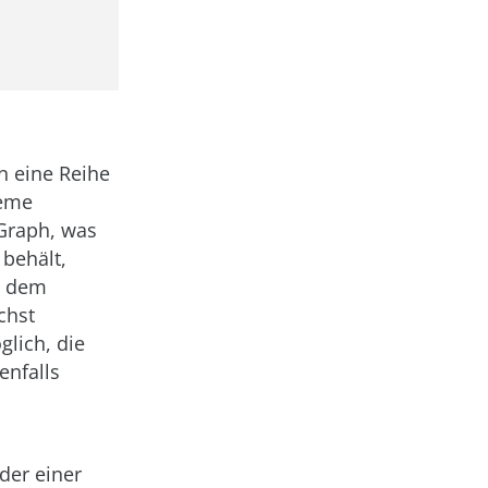
n eine Reihe
leme
Graph, was
 behält,
t dem
chst
glich, die
enfalls
der einer