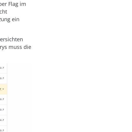
per Flag im
cht
tzung ein
bersichten
orys muss die