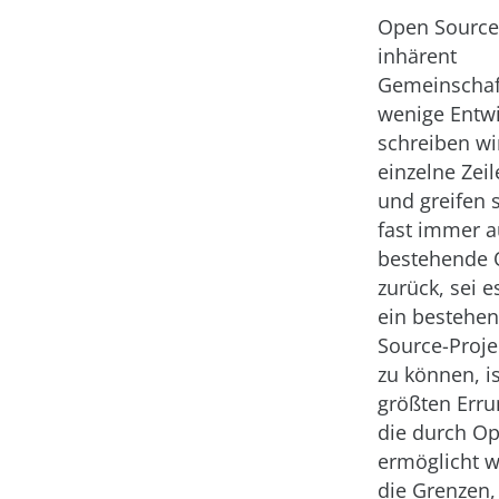
Open Source
inhärent
Gemeinschaft
wenige Entwi
schreiben wi
einzelne Zeil
und greifen 
fast immer a
bestehende 
zurück, sei e
ein bestehe
Source-Proje
zu können, is
größten Erru
die durch O
ermöglicht w
die Grenzen,