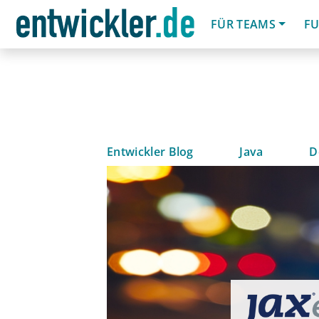
FÜR TEAMS
FU
Entwickler Blog
Java
D