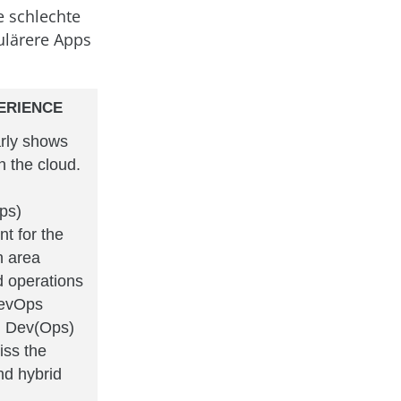
e schlechte
ulärere Apps
PERIENCE
arly shows
n the cloud.
ps)
t for the
n area
 operations
DevOps
d Dev(Ops)
iss the
and hybrid