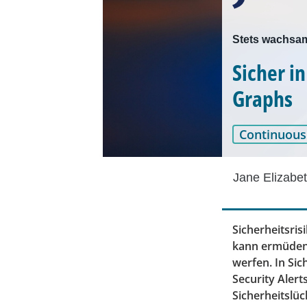
Stets wachsa
Sicher i
Graphs
Continuous
Jane Elizabe
Sicherheitsris
kann ermüdend
werfen. In Si
Security Alert
Sicherheitslüc