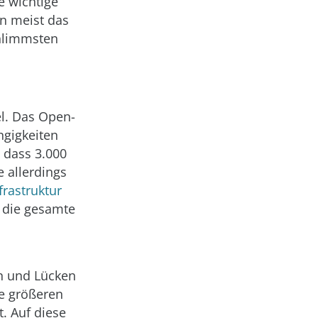
e wichtige
en meist das
chlimmsten
el. Das Open-
ngigkeiten
, dass 3.000
 allerdings
rastruktur
h die gesamte
en und Lücken
e größeren
. Auf diese