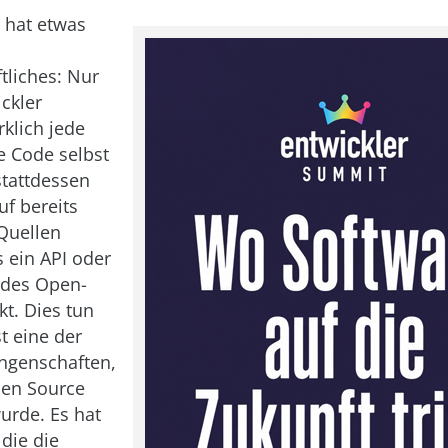
 hat etwas
liches: Nur
ckler
rklich jede
e Code selbst
stattdessen
uf bereits
Quellen
s ein API oder
ndes Open-
kt. Dies tun
t eine der
ngenschaften,
pen Source
urde. Es hat
 die die