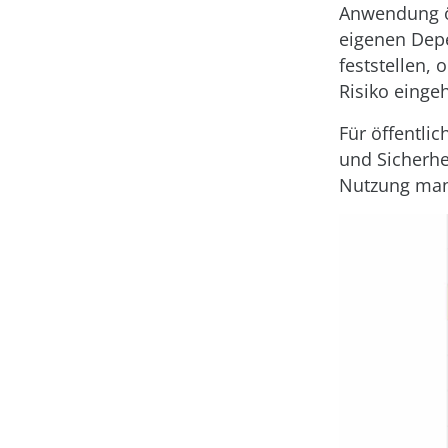
Anwendung öf
eigenen Depe
feststellen, 
Risiko einge
Für öffentli
und Sicherhe
Nutzung manu