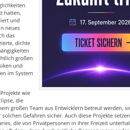
lichkeiten
t hatten,
diert und
in neues
ch das
ierte, dichte
hängigkeiten
htlich großen
isiken und
len im System
 Projekte wie
lipse, die
nem großen Team aus Entwicklern betreut werden, si
 solchen Gefahren sicher. Auch diese Projekte setzen
aries, die von Privatpersonen in ihrer Freizeit unterh