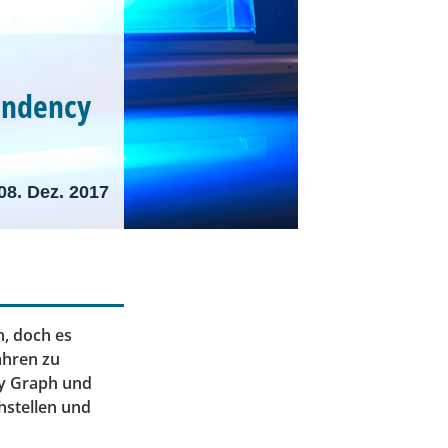
pendency
08. Dez. 2017
n, doch es
ahren zu
cy Graph und
hstellen und