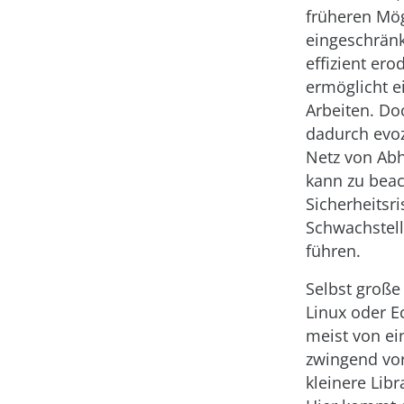
früheren Mög
eingeschränk
effizient ero
ermöglicht e
Arbeiten. Do
dadurch evoz
Netz von Ab
kann zu beac
Sicherheitsr
Schwachstel
führen.
Selbst große
Linux oder Ec
meist von ei
zwingend vor
kleinere Libr