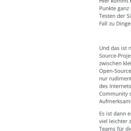
Hier kommt e
Punkte ganz 
Testen der S
Fall zu Ding
Und das ist 
Source-Proje
zwischen klei
Open-Source-
nur rudiment
des Internets
Community st
Aufmerksamke
Es ist dann 
viel leichte
Teams für di