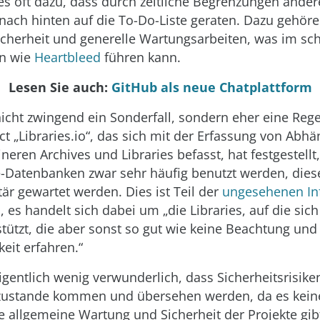
s oft dazu, dass durch zeitliche Begrenzungen ander
nach hinten auf die To-Do-Liste geraten. Dazu gehör
icherheit und generelle Wartungsarbeiten, was im s
en wie
Heartbleed
führen kann.
Lesen Sie auch:
GitHub als neue Chatplattform
nicht zwingend ein Sonderfall, sondern eher eine Reg
ct „Libraries.io“, das sich mit der Erfassung von Abhä
neren Archives und Libraries befasst, hat festgestellt
Datenbanken zwar sehr häufig benutzt werden, diese
är gewartet werden. Dies ist Teil der
ungesehenen Inf
, es handelt sich dabei um „die Libraries, auf die sic
ützt, die aber sonst so gut wie keine Beachtung und
it erfahren.“
eigentlich wenig verwunderlich, dass Sicherheitsrisik
r zustande kommen und übersehen werden, da es kein
e allgemeine Wartung und Sicherheit der Projekte gibt