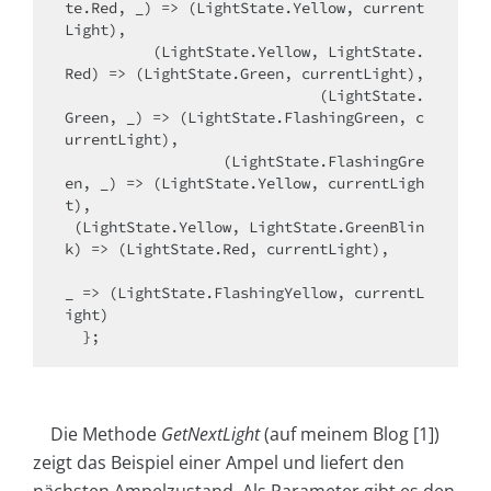
te.Red, _) => (LightState.Yellow, current
Light),

          (LightState.Yellow, LightState.
Red) => (LightState.Green, currentLight),

                             (LightState.
Green, _) => (LightState.FlashingGreen, c
urrentLight),

                  (LightState.FlashingGre
en, _) => (LightState.Yellow, currentLigh
t),

 (LightState.Yellow, LightState.GreenBlin
k) => (LightState.Red, currentLight),

_ => (LightState.FlashingYellow, currentL
ight)

  };
Die Methode
GetNextLight
(auf meinem Blog [1])
zeigt das Beispiel einer Ampel und liefert den