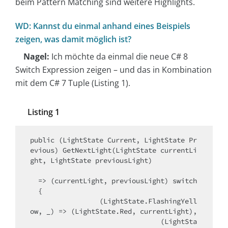
beim Pattern Matching sind weitere Highlights.
WD: Kannst du einmal anhand eines Beispiels
zeigen, was damit möglich ist?
Nagel:
Ich möchte da einmal die neue C# 8
Switch Expression zeigen – und das in Kombination
mit dem C# 7 Tuple (Listing 1).
Listing 1
public (LightState Current, LightState Pr
evious) GetNextLight(LightState currentLi
ght, LightState previousLight)

  => (currentLight, previousLight) switch

  {

                 (LightState.FlashingYell
ow, _) => (LightState.Red, currentLight),

                                (LightSta