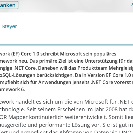
banken
 Steyer
ork (EF) Core 1.0 schreibt Microsoft sein populäres
mework neu. Das primäre Ziel ist eine Unterstützung für da
gige .NET Core. Daneben will das Produktteam Mehrgleisi
oSQL-Lösungen berücksichtigen. Da in Version EF Core 1.0 
empfiehlt sich für Anwendungen jenseits .NET Core vorerst 
ramework 6.
mework handelt es sich um die von Microsoft für .NET
echnologie. Seit seinem Erscheinen im Jahr 2008 hat 
R Mapper kontinuierlich weiterentwickelt. Somit liegt
ausgereifte und performante Lösung vor. Sie ist gut 
iert und ermöglicht das Abfragen von Daten via LINQ.