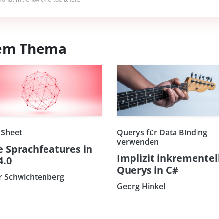
esem Thema
 Sheet
Querys für Data Binding
verwenden
 Sprachfeatures in
Implizit inkrementel
4.0
Querys in C#
r Schwichtenberg
Georg Hinkel