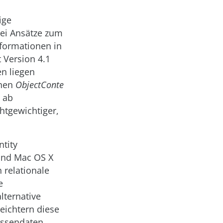
ige
wei Ansätze zum
nformationen in
 Version 4.1
en liegen
chen
ObjectConte
o ab
htgewichtiger,
tity
und Mac OS X
 relationale
e
ternative
eichtern diese
assendaten.