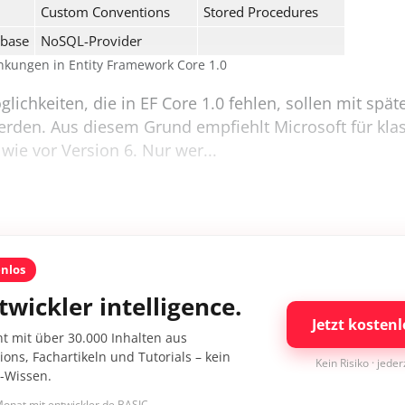
Custom Conventions
Stored Procedures
ebase
NoSQL-Provider
änkungen in Entity Framework Core 1.0
lichkeiten, die in EF Core 1.0 fehlen, sollen mit spä
erden. Aus diesem Grund empfiehlt Microsoft für kla
wie vor Version 6. Nur wer...
enlos
twickler intelligence.
Jetzt kostenl
nt mit über 30.000 Inhalten aus
ons, Fachartikeln und Tutorials – kein
Kein Risiko · jede
I-Wissen.
onat mit entwickler.de BASIC