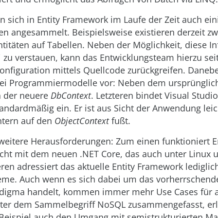
n sich in Entity Framework im Laufe der Zeit auch ein
en angesammelt. Beispielsweise existieren derzeit z
titäten auf Tabellen. Neben der Möglichkeit, diese I
 zu verstauen, kann das Entwicklungsteam hierzu seit
onfiguration mittels Quellcode zurückgreifen. Daneb
wei Programmiermodelle vor: Neben dem ursprüngli
h der neuere
DbContext
. Letzteren bindet Visual Studi
andardmäßig ein. Er ist aus Sicht der Anwendung leic
ntern auf den
ObjectContext
fußt.
itere Herausforderungen: Zum einen funktioniert En
cht mit dem neuen .NET Core, das auch unter Linux 
ren adressiert das aktuelle Entity Framework lediglich
me. Auch wenn es sich dabei um das vorherrschend
igma handelt, kommen immer mehr Use Cases für al
nter dem Sammelbegriff NoSQL zusammengefasst, erl
eispiel auch den Umgang mit semistrukturierten M