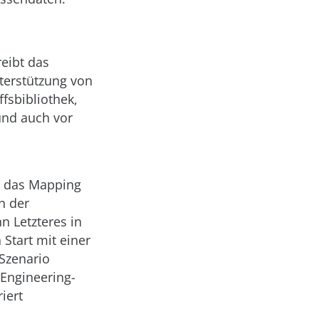
eibt das
nterstützung von
fsbibliothek,
und auch vor
d das Mapping
n der
n Letzteres in
Start mit einer
Szenario
-Engineering-
iert