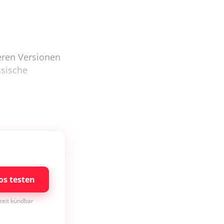
teren Versionen
ssische
os testen
rzeit kündbar