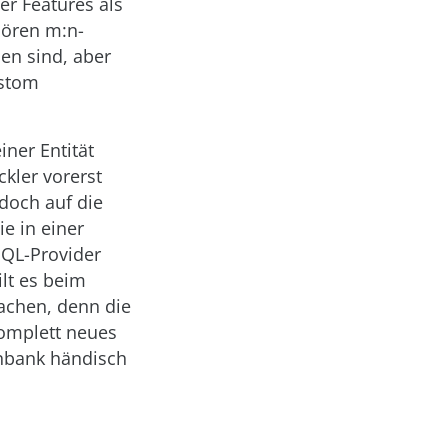
er Features als
hören m:n-
en sind, aber
ustom
ner Entität
kler vorerst
doch auf die
ie in einer
SQL-Provider
ilt es beim
achen, denn die
omplett neues
enbank händisch