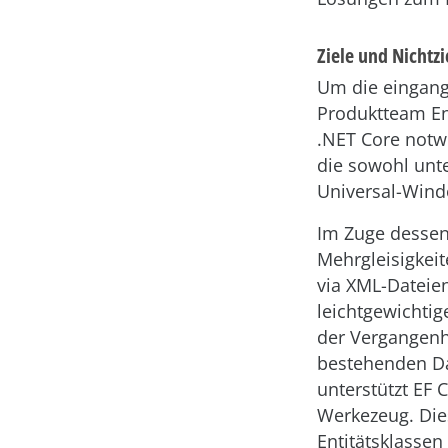
Ziele und Nichtz
Um die eingang
Produktteam Ent
.NET Core notwe
die sowohl unt
Universal-Wind
Im Zuge dessen
Mehrgleisigkeit
via XML-Dateien
leichtgewichti
der Vergangenhe
bestehenden D
unterstützt EF 
Werkezeug. Die
Entitätsklassen