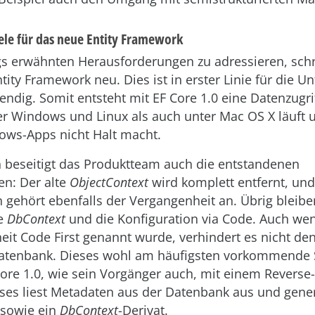
iele für das neue Entity Framework
s erwähnten Herausforderungen zu adressieren, schr
ity Framework neu. Dies ist in erster Linie für die U
ndig. Somit entsteht mit EF Core 1.0 eine Datenzugrif
er Windows und Linux als auch unter Mac OS X läuft 
ows-Apps nicht Halt macht.
 beseitigt das Produktteam auch die entstandenen
en: Der alte
ObjectContext
wird komplett entfernt, un
 gehört ebenfalls der Vergangenheit an. Übrig bleibe
ge
DbContext
und die Konfiguration via Code. Auch wen
it Code First genannt wurde, verhindert es nicht den 
atenbank. Dieses wohl am häufigsten vorkommende 
Core 1.0, wie sein Vorgänger auch, mit einem Re­verse
ses liest Metadaten aus der Datenbank aus und gener
 sowie ein
DbContext
-Derivat.