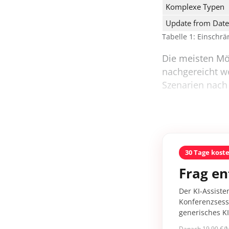
Komplexe Typen
Update from Dat
Tabelle 1: Einschr
Die meisten Mög
nachgereicht w
Szenarien nach 
30 Tage kost
Frag en
Der KI-Assiste
Konferenzsessi
generisches K
Danach 19,90 €/M