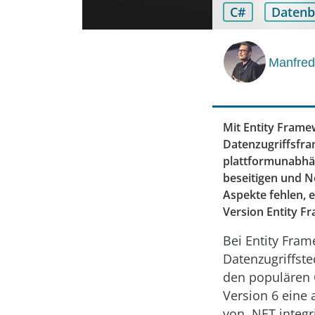
C#
Daten
Manfred
Mit Entity Framew
Datenzugriffsfra
plattformunabhän
beseitigen und N
Aspekte fehlen, 
Version Entity F
Bei Entity Fra
Datenzugriffst
den populären O
Version 6 eine 
von .NET integr