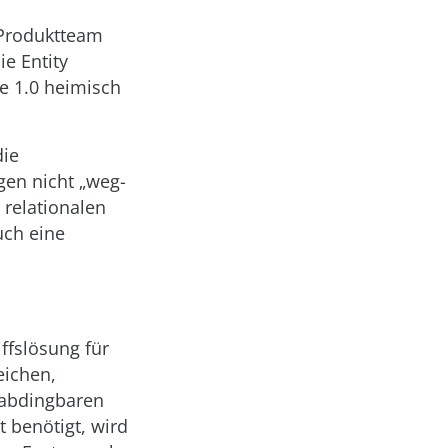
 Produktteam
ie Entity
re 1.0 heimisch
die
en nicht „weg­
 relationalen
ch eine
iffslösung für
eichen,
unabdingbaren
 benötigt, wird