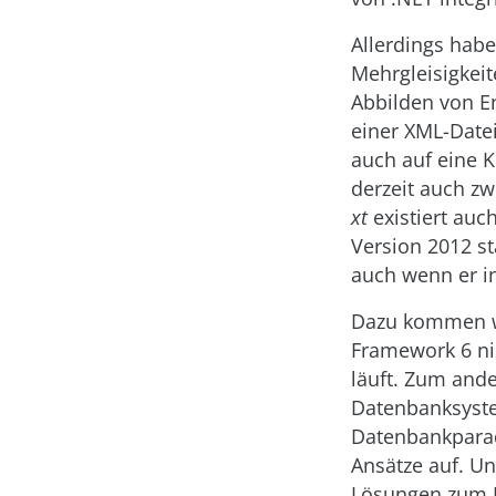
Allerdings habe
Mehrgleisigkeit
Abbilden von En
einer XML-Datei
auch auf eine K
derzeit auch z
xt
existiert auc
Version 2012 st
auch wenn er i
Dazu kommen we
Framework 6 ni
läuft. Zum ande
Datenbanksyste
Datenbankparad
Ansätze auf. U
Lösungen zum B