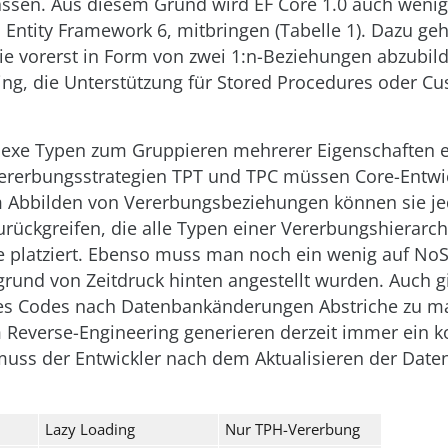
assen. Aus diesem Grund wird EF Core 1.0 auch wenig
 Entity Framework 6, mitbringen (Tabelle 1). Dazu ge
ie vorerst in Form von zwei 1:n-Beziehungen abzubild
ing, die Unterstützung für Stored Procedures oder C
exe Typen zum Gruppieren mehrerer Eigenschaften ei
Vererbungsstrategien TPT und TPC müssen Core-Entwic
m Abbilden von Vererbungsbeziehungen können sie je
urückgreifen, die alle Typen einer Vererbungshierarch
le platziert. Ebenso muss man noch ein wenig auf No
grund von Zeitdruck hinten angestellt wurden. Auch g
des Codes nach Datenbankänderungen Abstriche zu m
Reverse-Engineering generieren derzeit immer ein k
muss der Entwickler nach dem Aktualisieren der Dat
Lazy Loading
Nur TPH-Vererbung