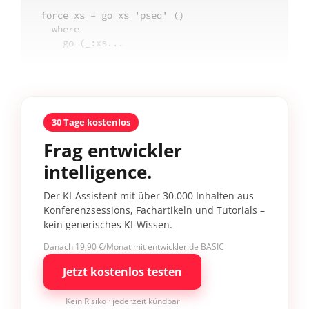
force xs = go xs 'pseq' ()

  where

    go (_:xs...
30 Tage kostenlos
Frag entwickler
intelligence.
Der KI-Assistent mit über 30.000 Inhalten aus
Konferenzsessions, Fachartikeln und Tutorials –
kein generisches KI-Wissen.
Danach 19,90 €/Monat mit entwickler.de BASIC
Jetzt kostenlos testen
Kein Risiko · jederzeit kündbar