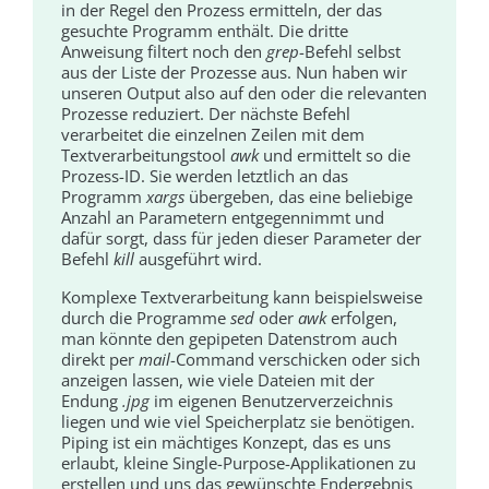
in der Regel den Prozess ermitteln, der das
gesuchte Programm enthält. Die dritte
Anweisung filtert noch den
grep
-Befehl selbst
aus der Liste der Prozesse aus. Nun haben wir
unseren Output also auf den oder die relevanten
Prozesse reduziert. Der nächste Befehl
verarbeitet die einzelnen Zeilen mit dem
Textverarbeitungstool
awk
und ermittelt so die
Prozess-ID. Sie werden letztlich an das
Programm
xargs
übergeben, das eine beliebige
Anzahl an Parametern entgegennimmt und
dafür sorgt, dass für jeden dieser Parameter der
Befehl
kill
ausgeführt wird.
Komplexe Textverarbeitung kann beispielsweise
durch die Programme
sed
oder
awk
erfolgen,
man könnte den gepipeten Datenstrom auch
direkt per
mail
-Command verschicken oder sich
anzeigen lassen, wie viele Dateien mit der
Endung
.jpg
im eigenen Benutzerverzeichnis
liegen und wie viel Speicherplatz sie benötigen.
Piping ist ein mächtiges Konzept, das es uns
erlaubt, kleine Single-Purpose-Applikationen zu
erstellen und uns das gewünschte Endergebnis