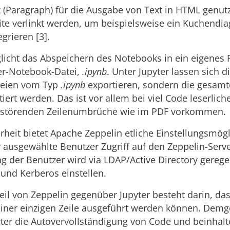
 (Paragraph) für die Ausgabe von Text in HTML genutz
te verlinkt werden, um beispielsweise ein Kuchendi
grieren [3].
licht das Abspeichern des Notebooks in ein eigenes
ter-Notebook-Datei,
.ipynb
. Unter Jupyter lassen sich 
ateien vom Typ
.ipynb
exportieren, sondern die gesamt
iert werden. Das ist vor allem bei viel Code leserlich
 störenden Zeilenumbrüche wie im PDF vorkommen.
rheit bietet Apache Zeppelin etliche Einstellungsmögl
 ausgewählte Benutzer Zugriff auf den Zeppelin-Serve
ng der Benutzer wird via LDAP/Active Directory gereg
 und Kerberos einstellen.
eil von Zeppelin gegenüber Jupyter besteht darin, d
einer einzigen Zeile ausgeführt werden können. Dem
ter die Autovervollständigung von Code und beinhalt