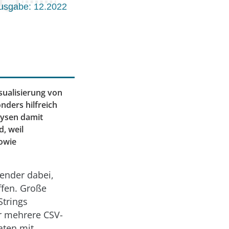
usgabe: 12.2022
sualisierung von
nders hilfreich
lysen damit
, weil
sowie
wender dabei,
ffen. Große
Strings
r mehrere CSV-
aten mit