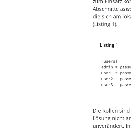
zum Einsatz ko
Abschnitte
user
die sich am lok
(Listing 1).
Listing 1
[users]

admin = passw
user1 = passw
user2 = passw
user3 = pass
Die Rollen sind
Lösung nicht a
unverändert. Im