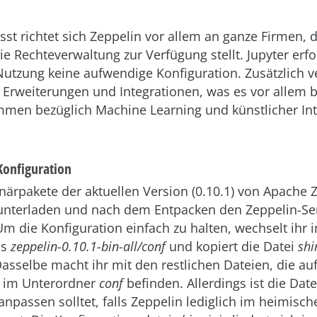
t richtet sich Zeppelin vor allem an ganze Firmen, 
ie Rechteverwaltung zur Verfügung stellt. Jupyter erf
Nutzung keine aufwendige Konfiguration. Zusätzlich ve
 Erweiterungen und Integrationen, was es vor allem 
men bezüglich Machine Learning und künstlicher Inte
 Konfiguration
inärpakete der aktuellen Version (0.10.1) von Apache 
nterladen und nach dem Entpacken den Zeppelin-Se
Um die Konfiguration einfach zu halten, wechselt ihr i
is
zeppelin-0.10.1-bin-all/conf
und kopiert die Datei
shi
Dasselbe macht ihr mit den restlichen Dateien, die au
 im Unterordner
conf
befinden. Allerdings ist die Dat
r anpassen solltet, falls Zeppelin lediglich im heimisc