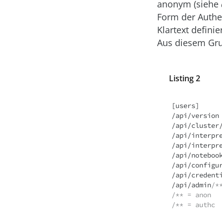
anonym (siehe
Form der Authe
Klartext definie
Aus diesem Gru
Listing 2
[users]

/api/version 
/api/cluster/
/api/interpr
/api/interpr
/api/noteboo
/api/configu
/api/credent
/api/admin
/*
/** = anon
/** = authc