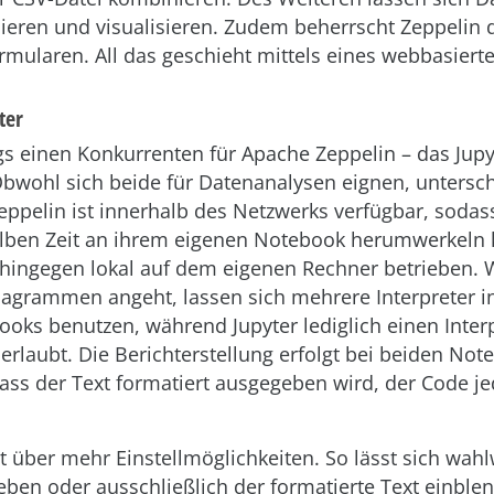
ieren und visualisieren. Zudem beherrscht Zeppelin d
rmularen. All das geschieht mittels eines webbasiert
ter
ngs einen Konkurrenten für Apache Zeppelin – das Jupy
bwohl sich beide für Datenanalysen eignen, untersch
eppelin ist innerhalb des Netzwerks verfügbar, soda
elben Zeit an ihrem eigenen Notebook herumwerkeln 
hingegen lokal auf dem eigenen Rechner betrieben. 
iagrammen angeht, lassen sich mehrere Interpreter i
oks benutzen, während Jupyter lediglich einen Inter
rlaubt. Die Berichterstellung erfolgt bei beiden Not
ss der Text formatiert ausgegeben wird, der Code j
t über mehr Einstellmöglichkeiten. So lässt sich wah
eben oder ausschließlich der formatierte Text einbl