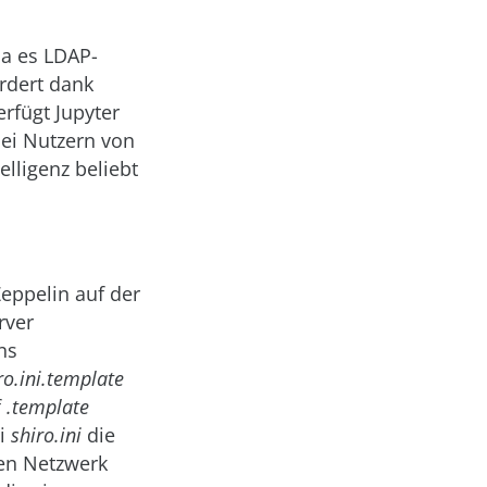
da es LDAP-
ordert dank
rfügt Jupyter
bei Nutzern von
lligenz beliebt
Zeppelin auf der
rver
ns
ro.ini.template
f
.template
ei
shiro.ini
die
hen Netzwerk