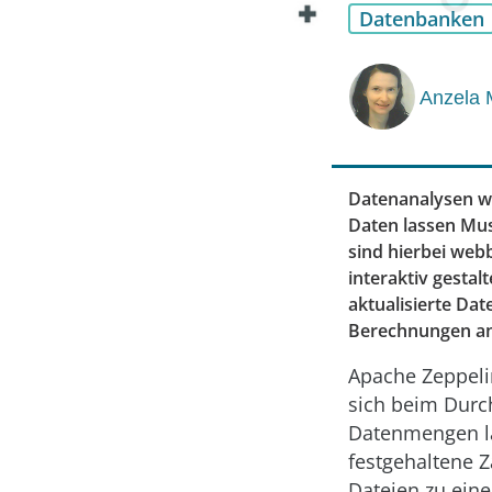
Datenbanken
Anzela 
Datenanalysen we
Daten lassen Mus
sind hierbei web
interaktiv gesta
aktualisierte Da
Berechnungen an
Apache Zeppelin
sich beim Durch
Datenmengen las
festgehaltene 
Dateien zu eine