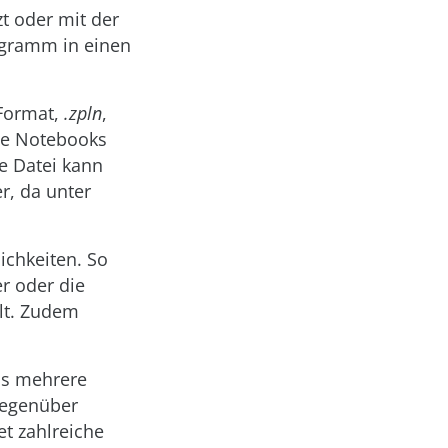
t oder mit der
agramm in einen
 Format,
.zpln
,
die Notebooks
e Datei kann
er, da unter
ichkeiten. So
r oder die
elt. Zudem
ass mehrere
gegenüber
et zahlreiche