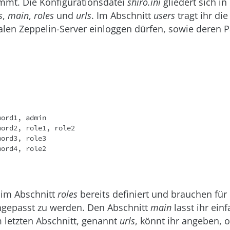
mmt. Die Konfigurationsdatei
shiro.ini
gliedert sich in 
s
,
main
,
roles
und
urls
. Im Abschnitt
users
tragt ihr die
alen Zeppelin-Server einloggen dürfen, sowie deren 
ord1, admin

ord2, role1, role2

ord3, role3

word4, role2
 im Abschnitt
roles
bereits definiert und brauchen für 
ngepasst zu werden. Den Abschnitt
main
lasst ihr ein
 letzten Abschnitt, genannt
urls
, könnt ihr angeben, 