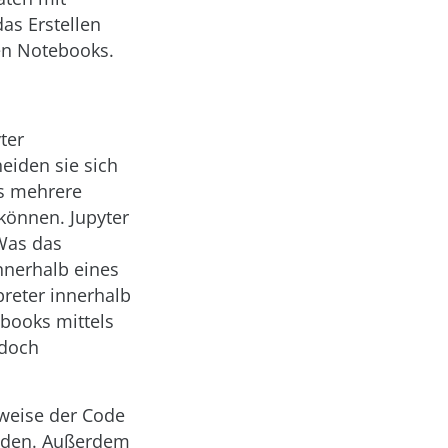
as Erstellen
en Notebooks.
ter
eiden sie sich
ss mehrere
können. Jupyter
Was das
nnerhalb eines
preter innerhalb
ebooks mittels
edoch
lweise der Code
enden. Außerdem