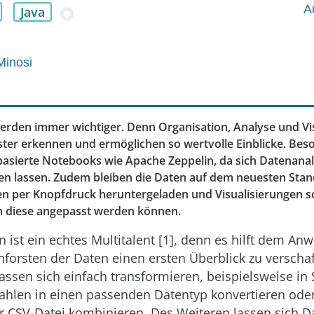
A
Java
Minosi
rden immer wichtiger. Denn Organisation, Analyse und Vi
ter erkennen und ermöglichen so wertvolle Einblicke. Beso
basierte Notebooks wie Apache Zeppelin, da sich Datenana
lten lassen. Zudem bleiben die Daten auf dem neuesten Stand
ten per Knopfdruck heruntergeladen und Visualisierungen 
 diese angepasst werden können.
 ist ein echtes Multitalent [1], denn es hilft dem An
forsten der Daten einen ersten Überblick zu verscha
sen sich einfach transformieren, beispielsweise in 
Zahlen in einen passenden Datentyp konvertieren ode
r CSV-Datei kombinieren. Des Weiteren lassen sich D