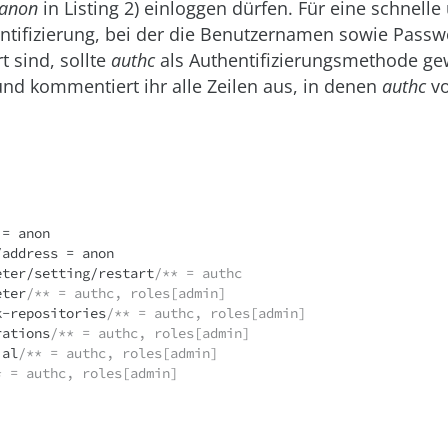
anon
in Listing 2) einloggen dürfen. Für eine schnelle
ntifizierung, bei der die Benutzernamen sowie Passw
rt sind, sollte
authc
als Authentifizierungsmethode ge
nd kommentiert ihr alle Zeilen aus, in denen
authc
vo
= anon

address = anon

eter/setting/restart
/** = authc
eter
/** = authc, roles[admin]
k-repositories
/** = authc, roles[admin]
rations
/** = authc, roles[admin]
ial
/** = authc, roles[admin]
* = authc, roles[admin]