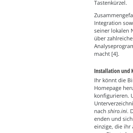
Tastenkürzel.
Zusammengefass
Integration sow
seiner lokalen 
über zahlreiche
Analyseprogram
macht [4].
Installation und
Ihr könnt die B
Homepage heru
konfigurieren. 
Unterverzeichn
nach
shiro.ini
. 
enden und sich
einzige, die ih