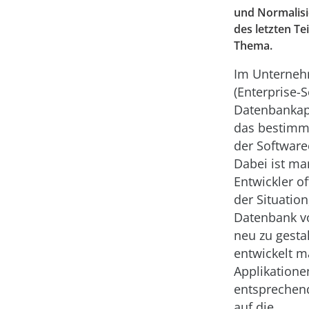
und Normalisi
des letzten Te
Thema.
Im Unterne
(Enterprise-
Datenbankap
das bestim
der Software
Dabei ist ma
Entwickler of
der Situation
Datenbank v
neu zu gesta
entwickelt 
Applikatione
entsprechend
auf die