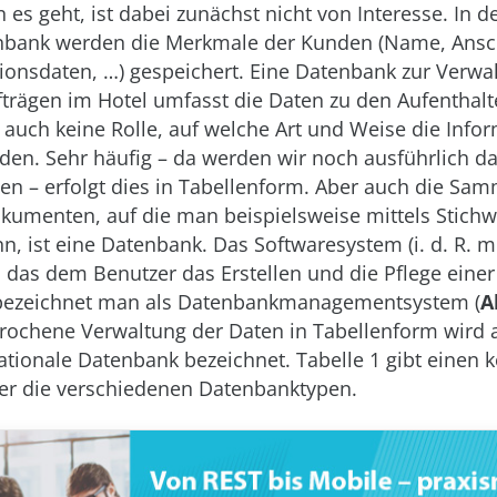
 es geht, ist dabei zunächst nicht von Interesse. In d
bank werden die Merkmale der Kunden (Name, Ansch
nsdaten, …) gespeichert. Eine Datenbank zur Verwa
rägen im Hotel umfasst die Daten zu den Aufenthalt
er auch keine Rolle, auf welche Art und Weise die Info
den. Sehr häufig – da werden wir noch ausführlich d
 – erfolgt dies in Tabellenform. Aber auch die Sa
kumenten, auf die man beispielsweise mittels Stichw
nn, ist eine Datenbank. Das Softwaresystem (i. d. R. 
das dem Benutzer das Erstellen und die Pflege eine
 bezeichnet man als Datenbankmanagementsystem (
A
ochene Verwaltung der Daten in Tabellenform wird a
ationale Datenbank bezeichnet. Tabelle 1 gibt einen
er die verschiedenen Datenbanktypen.