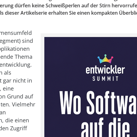
erung dürfen keine Schweißperlen auf der Stirn hervorru
ils dieser Artikelserie erhalten Sie einen kompakten Überbl
hmensumfeld
Segment) sind
plikationen
mende Thema
entwicklung.
n als
t gar nicht in
, eine
on Grund auf
lten. Vielmehr
man
n, die einen
en Zugriff