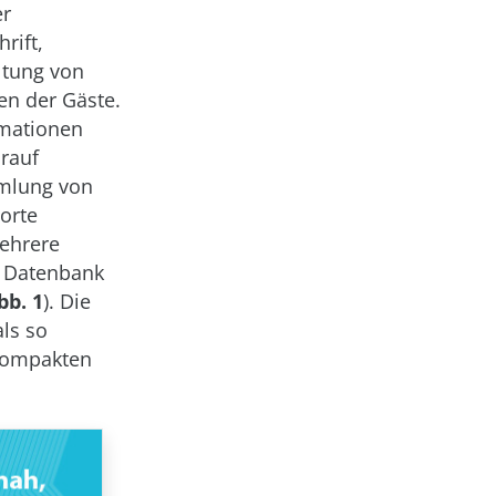
er
rift,
ltung von
en der Gäste.
rmationen
arauf
mmlung von
orte
mehrere
r Datenbank
bb. 1
). Die
ls so
 kompakten