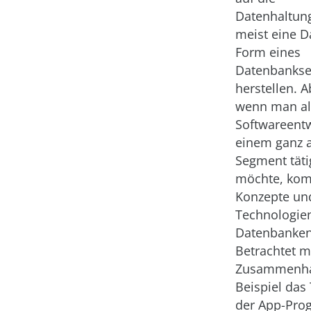
Datenhaltun
meist eine D
Form eines
Datenbankse
herstellen. 
wenn man als
Softwareentw
einem ganz 
Segment täti
möchte, ko
Konzepte un
Technologie
Datenbanken
Betrachtet m
Zusammenh
Beispiel das 
der App-Pro