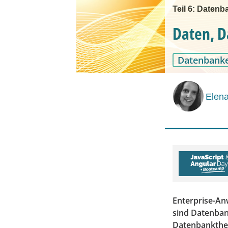
Teil 6: Daten
Daten, D
Datenbank
Elen
Enterprise-An
sind Datenban
Datenbanktheo