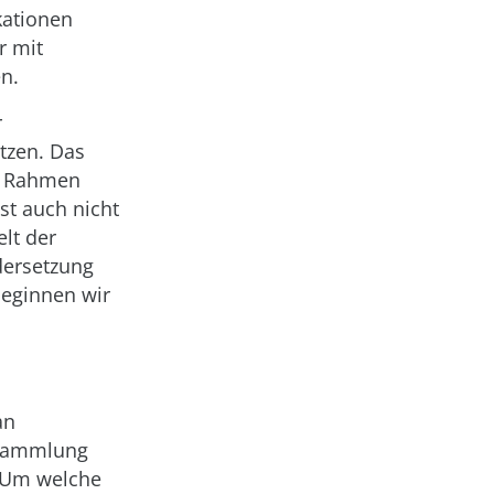
kationen
r mit
n.
r
tzen. Das
im Rahmen
st auch nicht
elt der
dersetzung
Beginnen wir
an
 Sammlung
. Um welche