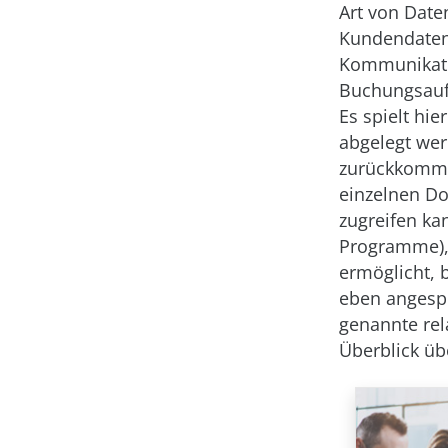
Art von Daten
Kundendaten
Kommunikatio
Buchungsauft
Es spielt hi
abgelegt wer
zurückkommen
einzelnen Do
zugreifen ka
Programme), 
ermöglicht,
eben angespr
genannte rel
Überblick üb