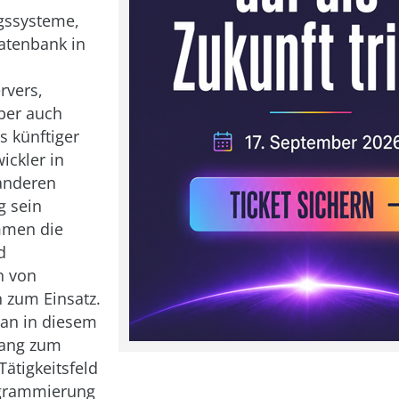
gssysteme,
atenbank in
rvers,
Aber auch
 künftiger
ickler in
anderen
g sein
mmen die
d
n von
 zum Einsatz.
an in diesem
ang zum
Tätigkeitsfeld
grammierung