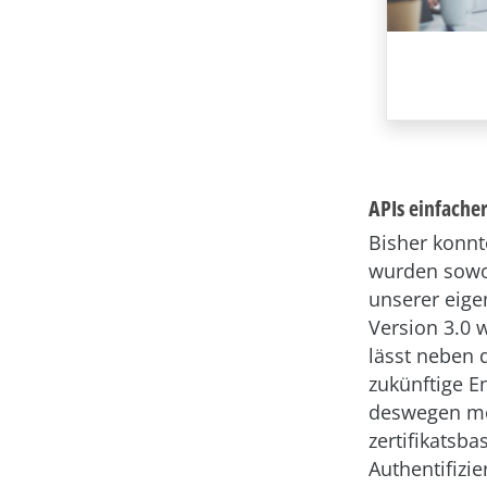
APIs einfacher
Bisher konnt
wurden sowo
unserer eige
Version 3.0 
lässt neben
zukünftige En
deswegen meh
zertifikatsba
Authentifizi