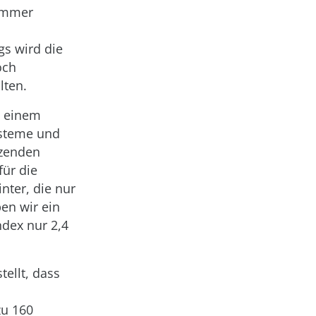
 immer
d
gs wird die
och
lten.
n einem
ysteme und
nzenden
für die
nter, die nur
en wir ein
ndex nur 2,4
tellt, dass
zu 160