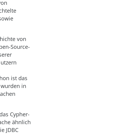
von
htelte
sowie
chichte von
 Open-Source-
serer
Nutzern
hon ist das
l wurden in
rachen
 das Cypher-
ache ähnlich
wie JDBC