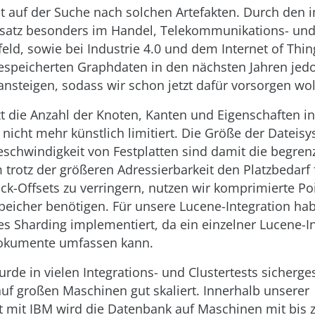
t auf der Suche nach solchen Artefakten. Durch den
nsatz besonders im Handel, Telekommunikations- un
ld, sowie bei Industrie 4.0 und dem Internet of Thin
speicherten Graphdaten in den nächsten Jahren jed
ansteigen, sodass wir schon jetzt dafür vorsorgen wol
tzt die Anzahl der Knoten, Kanten und Eigenschaften i
nicht mehr künstlich limitiert. Die Größe der Dateis
eschwindigkeit von Festplatten sind damit die begre
 trotz der größeren Adressierbarkeit den Platzbedarf 
ck-Offsets zu verringern, nutzen wir komprimierte Poi
eicher benötigen. Für unsere Lucene-Integration hab
s Sharding implementiert, da ein einzelner Lucene-I
Dokumente umfassen kann.
de in vielen Integrations- und Clustertests sicherges
uf großen Maschinen gut skaliert. Innerhalb unserer
t mit IBM wird die Datenbank auf Maschinen mit bis 