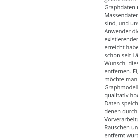
Graphdaten n
Massendaten
sind, und un
Anwender di
existierenden
erreicht hab
schon seit 
Wunsch, die
entfernen. Ei
möchte man 
Graphmodell
qualitativ h
Daten speich
denen durch
Vorverarbei
Rauschen un
entfernt wur