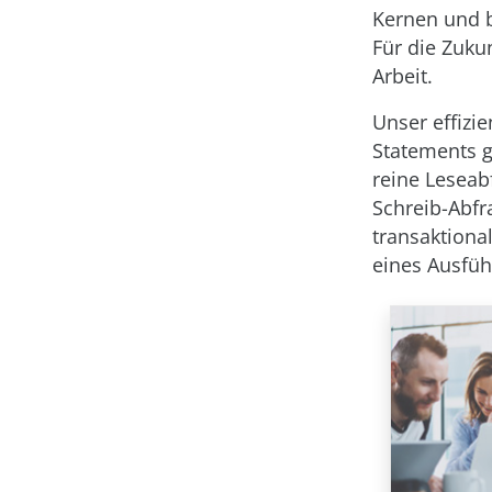
Kernen und b
Für die Zuku
Arbeit.
Unser effizie
Statements g
reine Leseab
Schreib-Abfr
transaktiona
eines Ausfü