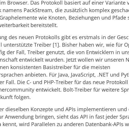
m Browser. Das Protokoll basiert auf einer Variante 
 namens PackStream, die zusätzlich komplex geschac
 Graphelemente wie Knoten, Beziehungen und Pfade 
eiterbarkeit bereitstellt.
ung des neuen Protokolls gibt es erstmals in der Ges
ll unterstützte Treiber [1]. Bisher haben wir, wie für
ig der Fall, Treiber genutzt, die von Entwicklern in un
schaft entwickelt wurden. Jetzt wollen wir unseren 
nen konsistenten Basistreiber für die meisten
prachen anbieten. Für Java, JavaScript, .NET und Pyt
er Fall. Die C- und PHP-Treiber für das neue Protokol
nercommunity entwickelt. Bolt-Treiber für weitere Sp
kunft folgen.
ber dieselben Konzepte und APIs implementieren und
r Anwendung bringen, sieht das API in fast jeder Spr
a kennt, wird Parallelen zu anderen Datenbank-APIs 