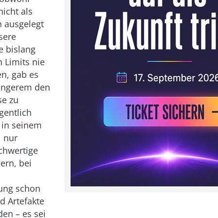
icht als
 ausgelegt
sere
e bislang
 Limits nie
en, gab es
Längerem den
se zu
gentlich
in seinem
 nur
ochwertige
ern, bei
tung schon
d Artefakte
den – es sei