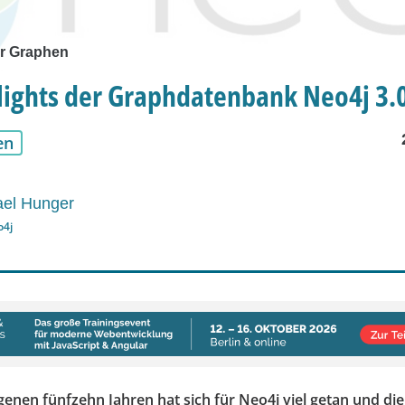
ür Graphen
lights der Graphdatenbank Neo4j 3.
en
ael Hunger
o4j
enen fünfzehn Jahren hat sich für Neo4j viel getan und die 