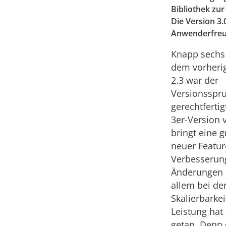
Bibliothek zur
Die Version 3.
Anwenderfreun
Knapp sechs
dem vorheri
2.3 war der
Versionsspru
gerechtfertig
3er-Version 
bringt eine 
neuer Featur
Verbesserun
Änderungen 
allem bei de
Skalierbarke
Leistung hat 
getan. Denn