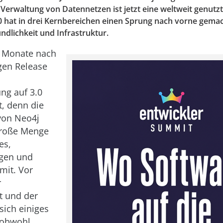
 Verwaltung von Datennetzen ist jetzt eine weltweit genut
0 hat in drei Kernbereichen einen Sprung nach vorne gemac
dlichkeit und Infrastruktur.
 Monate nach
gen Release
ng auf 3.0
t, denn die
von Neo4j
große Menge
es,
gen und
mit. Vor
r
it und der
sich einiges
 obwohl