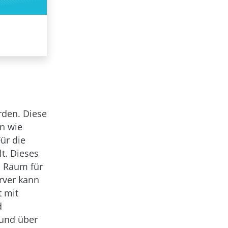
rden. Diese
n wie
ür die
t. Dieses
h Raum für
erver kann
t mit
d
 und über