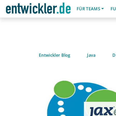
FÜR TEAMS
FU
Entwickler Blog
Java
D