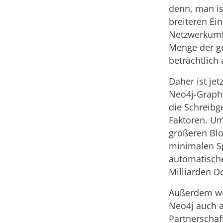
denn, man is
breiteren Ei
Netzwerkumfe
Menge der ge
beträchtlich 
Daher ist je
Neo4j-Graph 
die Schreibg
Faktoren. Um
größeren Blo
minimalen Sp
automatische
Milliarden 
Außerdem wur
Neo4j auch a
Partnerschaf