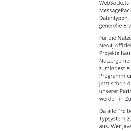
WebSockets i
MessagePack
Datentypen,
generelle Erw
Für die Nutz
Neo4j offizie
Projekte häuf
Nutzergemein
zumindest ei
Programmiers
jetzt schon d
unserer Part
werden in Zu
Da alle Trei
Typsystem zu
aus. Wer Jav