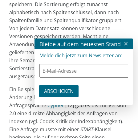
speichern. Die Sortierung erfolgt zunächst
alphabetisch nach Spaltenschlüssel, dann nach
Spaltenfamilie und Spaltenqualifikator gruppiert.
Von jedem Datensatz können verschiedene
Versionen gespeichert werden. Macht eine
×
Bleibe auf dem neuesten Stand
Anwendung implizit von dieser von der Datenbank
gelieferten Sortierung Gebrauch, so ändert sich
Melde dich jetzt zum Newsletter an:
ihre Semantik, wenn die Datenbank ihre
Sortierstrategie ändert oder der Store
ausgetauscht wird.
Ein Beispiel einer interessanten, evolutionären
Änderung liefert die Graphdatenbank Neo4j. In der
Anfragesprache
Cypher
[12] gab es bis zur Version
2.0 eine direkte Abhängigkeit der Anfragen von
Indexen (vgl. Codds Kritik der Indexabhängigkeit).
Eine Anfrage musste mit einer
START
-Klausel
beginnen, die auf der rechten Seite einen