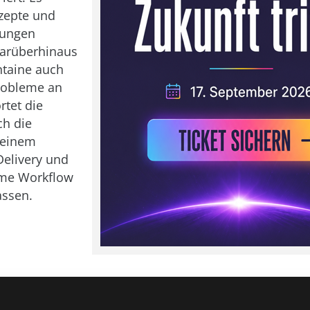
zepte und
sungen
Darüberhinaus
ntaine auch
robleme an
tet die
ch die
 einem
elivery und
me Workflow
assen.