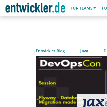
FÜR TEAMS
FU
Entwickler Blog
Java
D