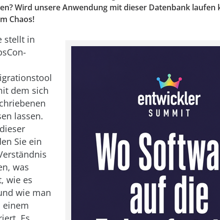
ren? Wird unsere Anwendung mit dieser Datenbank laufen
em Chaos!
 stellt in
psCon-
grationstool
mit dem sich
schriebenen
en lassen.
dieser
en Sie ein
Verständnis
en, was
t, wie es
 und wie man
n einem
iert. Es