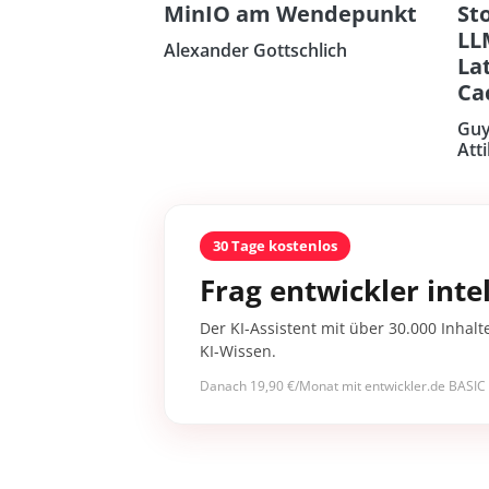
MinIO am Wendepunkt
St
LL
Alexander Gottschlich
La
Ca
Guy
Atti
30 Tage kostenlos
Frag entwickler intel
Der KI-Assistent mit über 30.000 Inhalt
KI-Wissen.
Danach 19,90 €/Monat mit entwickler.de BASIC