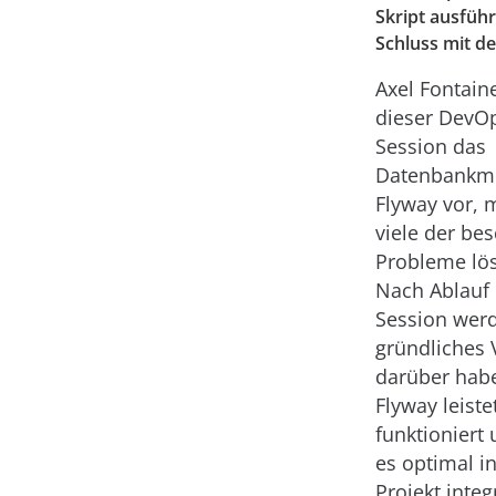
Skript ausfüh
Schluss mit d
Axel Fontaine
dieser DevO
Session das
Datenbankmi
Flyway vor, 
viele der be
Probleme lös
Nach Ablauf 
Session werd
gründliches 
darüber hab
Flyway leiste
funktioniert
es optimal i
Projekt integr