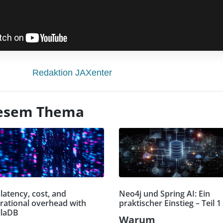
Redaktion JAXenter
diesem Thema
latency, cost, and
Neo4j und Spring AI: Ein
rational overhead with
praktischer Einstieg – Teil 1
llaDB
Warum