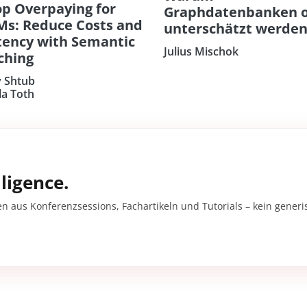
op Overpaying for
Graphdatenbanken o
Ms: Reduce Costs and
unterschätzt werde
tency with Semantic
Julius Mischok
ching
 Shtub
la Toth
ligence.
en aus Konferenzsessions, Fachartikeln und Tutorials – kein gener