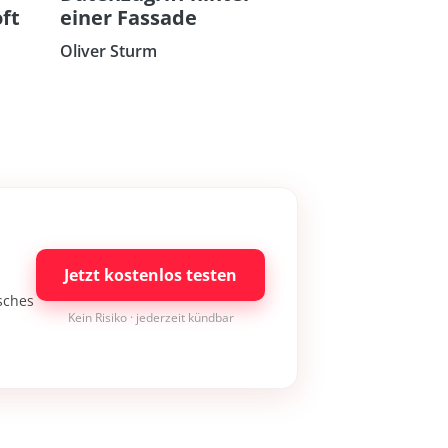
ft
einer Fassade
n
Oliver Sturm
Jetzt kostenlos testen
isches
Kein Risiko · jederzeit kündbar