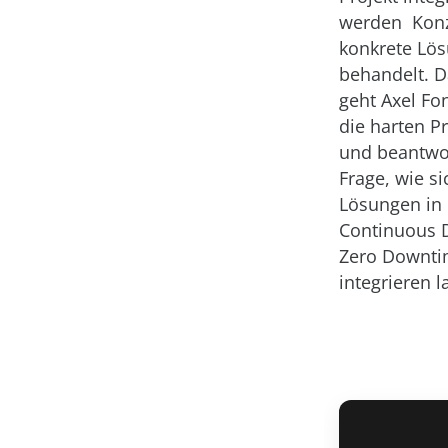
werden Kon
konkrete Lö
behandelt. 
geht Axel Fo
die harten P
und beantwor
Frage, wie si
Lösungen in
Continuous D
Zero Downti
integrieren l