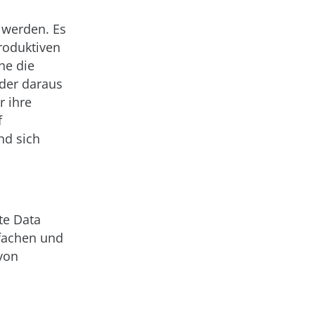
 werden. Es
roduktiven
he die
 der daraus
r ihre
f
nd sich
te Data
nfachen und
von