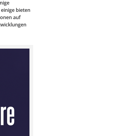
inige
einige bieten
ionen auf
ntwicklungen