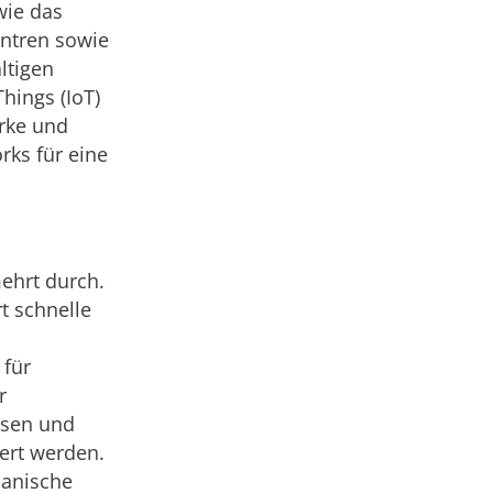
wie das
ntren sowie
ltigen
hings (IoT)
erke und
ks für eine
ehrt durch.
t schnelle
 für
r
ssen und
ert werden.
hanische