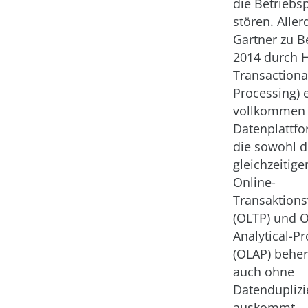
die Betriebs
stören. Aller
Gartner zu B
2014 durch 
Transactiona
Processing) 
vollkommen
Datenplattfo
die sowohl 
gleichzeitige
Online-
Transaktions
(OLTP) und O
Analytical-P
(OLAP) beher
auch ohne
Datendupliz
auskommt.