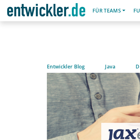
FÜR TEAMS
FU
Entwickler Blog
Java
D