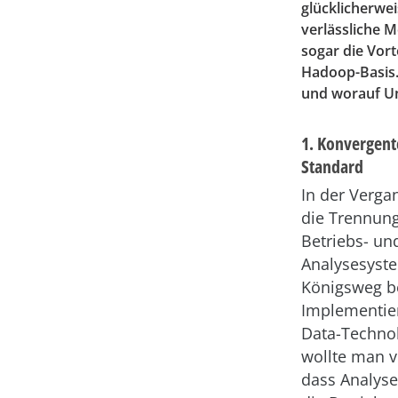
glücklicherwei
verlässliche 
sogar die Vort
Hadoop-Basis.
und worauf Un
1. Konvergent
Standard
In der Verga
die Trennun
Betriebs- un
Analysesyst
Königsweg b
Implementie
Data-Technol
wollte man v
dass Analys