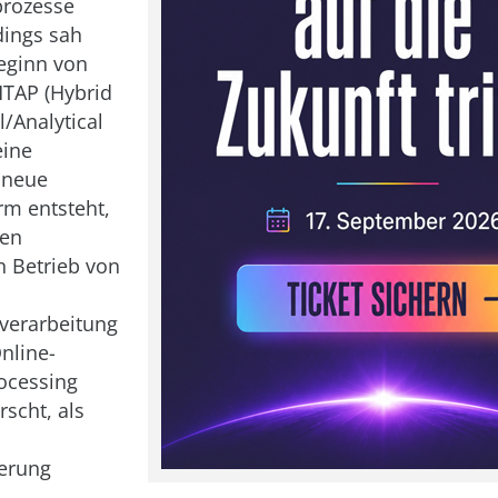
prozesse
dings sah
eginn von
HTAP (Hybrid
l/Analytical
eine
 neue
rm entsteht,
den
n Betrieb von
verarbeitung
nline-
rocessing
rscht, als
ierung