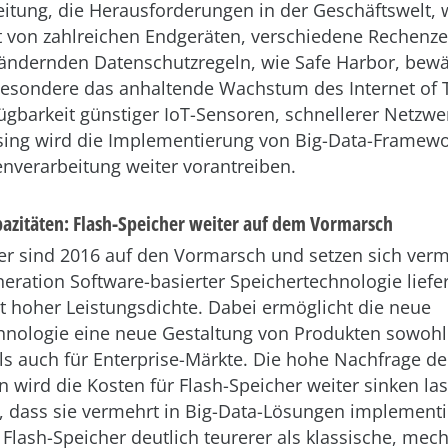
itung, die Herausforderungen in der Geschäftswelt, 
von zahlreichen Endgeräten, verschiedene Rechenze
 ändernden Datenschutzregeln, wie Safe Harbor, bewä
esondere das anhaltende Wachstum des Internet of T
ügbarkeit günstiger IoT-Sensoren, schnellerer Netzw
ing wird die Implementierung von Big-Data-Framewor
tenverarbeitung weiter vorantreiben.
pazitäten: Flash-Speicher weiter auf dem Vormarsch
er sind 2016 auf den Vormarsch und setzen sich verm
eration Software-basierter Speichertechnologie liefer
 hoher Leistungsdichte. Dabei ermöglicht die neue
hnologie eine neue Gestaltung von Produkten sowohl
s auch für Enterprise-Märkte. Die hohe Nachfrage de
wird die Kosten für Flash-Speicher weiter sinken la
, dass sie vermehrt in Big-Data-Lösungen implementi
Flash-Speicher deutlich teurerer als klassische, mec