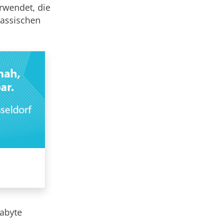
erwendet, die
lassischen
gabyte