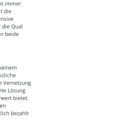
amt immer
t die
ensive
 die Qual
en beide
 keinem
sliche
e Vernetzung
rte Lösung
wert bietet.
gen
lich bezahlt