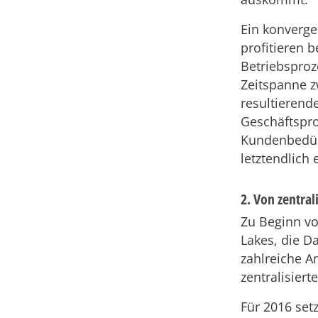
Ein konverge
profitieren 
Betriebspro
Zeitspanne z
resultierend
Geschäftspro
Kundenbedürf
letztendlich
2. Von zentral
Zu Beginn vo
Lakes, die D
zahlreiche A
zentralisiert
Für 2016 set