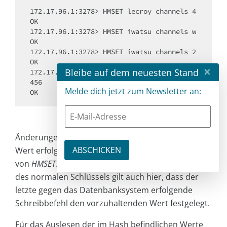
172.17.96.1:3278> HMSET lecroy channels 4

OK

172.17.96.1:3278> HMSET iwatsu channels w

OK

172.17.96.1:3278> HMSET iwatsu channels 2

OK

×
Bleibe auf dem neuesten Stand
172.17.96.1:3278> HMSET iwatsu serial 123
456

Melde dich jetzt zum Newsletter an:
Änderungen am bereits im DBMS befindlichen
Wert erfolgen dabei durch mehrfaches Aufrufen
von
HMSET
. Wie im weiter oben besprochenen Fall
des normalen Schlüssels gilt auch hier, dass der
letzte gegen das Datenbanksystem erfolgende
Schreibbefehl den vorzuhaltenden Wert festgelegt.
Für das Auslesen der im Hash befindlichen Werte