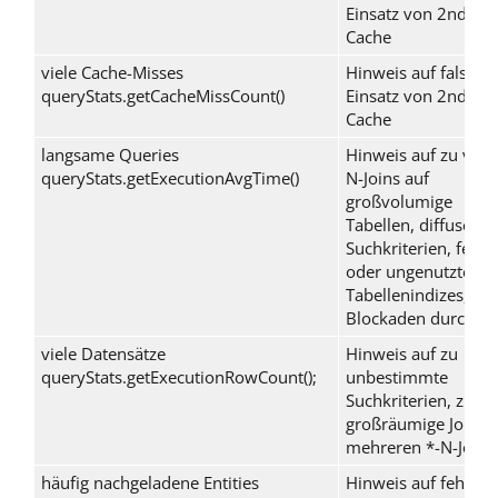
Einsatz von 2nd Lev
Cache
viele Cache-Misses
Hinweis auf falsche
queryStats.getCacheMissCount()
Einsatz von 2nd Lev
Cache
langsame Queries
Hinweis auf zu viel
queryStats.getExecutionAvgTime()
N
-Joins auf
großvolumige
Tabellen, diffuse
Suchkriterien, fehl
oder ungenutzte
Tabellenindizes,
Blockaden durch Lo
viele Datensätze
Hinweis auf zu
queryStats.getExecutionRowCount();
unbestimmte
Suchkriterien, zu
großräumige Joins 
mehreren
*-N
-Joins
häufig nachgeladene Entities
Hinweis auf fehlen