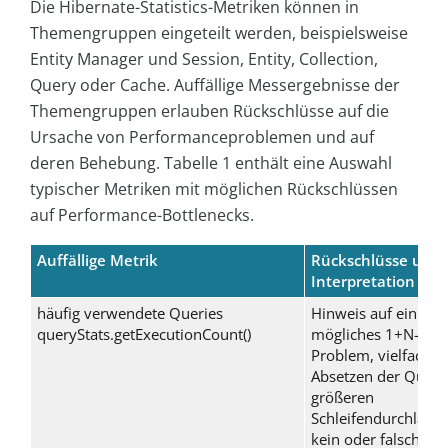
Die Hibernate-Statistics-Metriken können in
Themengruppen eingeteilt werden, beispielsweise
Entity Manager und Session, Entity, Collection,
Query oder Cache. Auffällige Messergebnisse der
Themengruppen erlauben Rückschlüsse auf die
Ursache von Performanceproblemen und auf
deren Behebung. Tabelle 1 enthält eine Auswahl
typischer Metriken mit möglichen Rückschlüssen
auf Performance-Bottlenecks.
Auffällige Metrik
Rückschlüsse und
Interpretation
häufig verwendete Queries
Hinweis auf ein
queryStats.getExecutionCount()
mögliches
1+N
-Sele
Problem, vielfaches
Absetzen der Query
größeren
Schleifendurchläufe
kein oder falscher