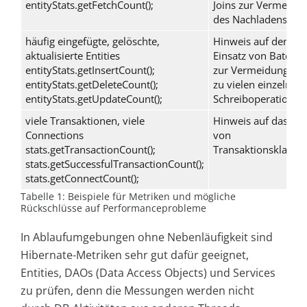
entityStats.getFetchCount();
Joins zur Vermeidu
des Nachladens
häufig eingefügte, gelöschte,
Hinweis auf den
aktualisierte Entities
Einsatz von Batchin
entityStats.getInsertCount();
zur Vermeidung vo
entityStats.getDeleteCount();
zu vielen einzelnen
entityStats.getUpdateCount();
Schreiboperationen
viele Transaktionen, viele
Hinweis auf das Fe
Connections
von
stats.getTransactionCount();
Transaktionsklamm
stats.getSuccessfulTransactionCount();
stats.getConnectCount();
Tabelle 1: Beispiele für Metriken und mögliche
Rückschlüsse auf Performanceprobleme
In Ablaufumgebungen ohne Nebenläufigkeit sind
Hibernate-Metriken sehr gut dafür geeignet,
Entities, DAOs (Data Access Objects) und Services
zu prüfen, denn die Messungen werden nicht