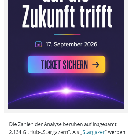
Die Zahlen der Analyse beruhen auf insgesamt
2.134 GitHub-„Stargazern“. Als „
Stargazer
“ werden