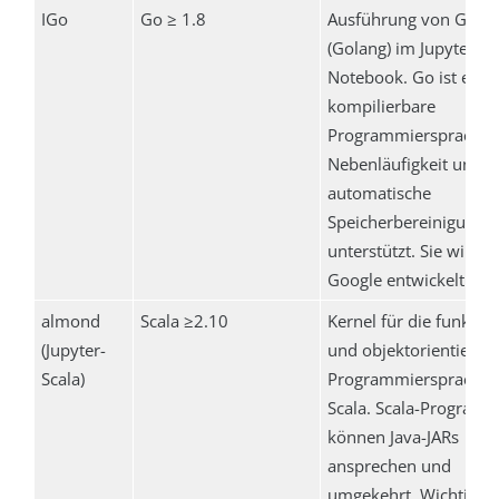
IGo
Go ≥ 1.8
Ausführung von Go
(Golang) im Jupyter
Notebook. Go ist eine
kompilierbare
Programmiersprache, 
Nebenläufigkeit und
automatische
Speicherbereinigung
unterstützt. Sie wird 
Google entwickelt.
almond
Scala ≥2.10
Kernel für die funktio
(Jupyter-
und objektorientierte
Scala)
Programmiersprache
Scala. Scala-Program
können Java-JARs
ansprechen und
umgekehrt. Wichtige