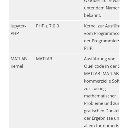
Oktober 2019 war sie
unter dem Namen Per
bekannt.
Jupyter-
PHP ≥ 7.0.0
Kernel zur Ausführung
PHP
vom Programmcode i
der Programmierspra
PHP.
MATLAB
MATLAB
Ausführung von
Kernel
Quellcode in der Spra
MATLAB. MATLAB ist e
kommerzielle Softwar
zur Lösung
mathematischer
Probleme und zur
grafischen Darstellung
der Ergebnisse und ist
allem für numerische