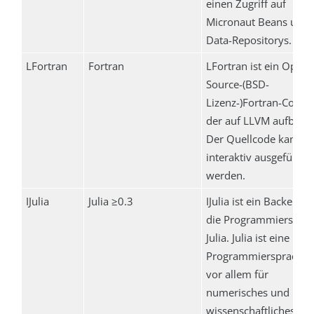
einen Zugriff auf
Micronaut Beans und
Data-Repositorys.
LFortran
Fortran
LFortran ist ein Open-
Source-(BSD-
Lizenz-)Fortran-Compil
der auf LLVM aufbaut.
Der Quellcode kann
interaktiv ausgeführt
werden.
IJulia
Julia ≥0.3
IJulia ist ein Backend f
die Programmierspra
Julia. Julia ist eine höh
Programmiersprache, 
vor allem für
numerisches und
wissenschaftliches