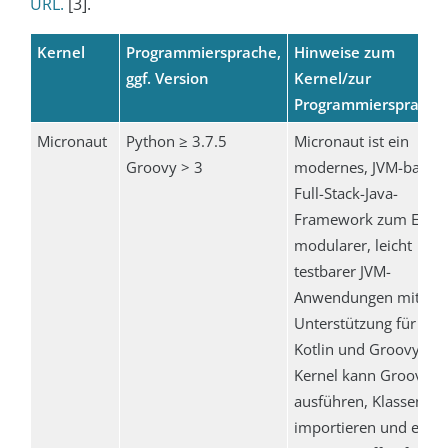
URL.
[3].
Kernel
Programmiersprache,
Hinweise zum
ggf. Version
Kernel/zur
Programmiersprache
Micronaut
Python ≥ 3.7.5
Micronaut ist ein
Groovy > 3
modernes, JVM-basier
Full-Stack-Java-
Framework zum Erstel
modularer, leicht
testbarer JVM-
Anwendungen mit
Unterstützung für Java
Kotlin und Groovy. Da
Kernel kann Groovy-C
ausführen, Klassen
importieren und es gi