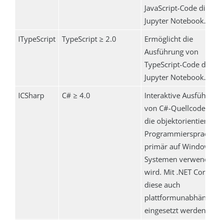
JavaScript-Code direkt
Jupyter Notebook.
ITypeScript
TypeScript ≥ 2.0
Ermöglicht die
Ausführung von
TypeScript-Code direk
Jupyter Notebook.
ICSharp
C# ≥ 4.0
Interaktive Ausführun
von C#-Quellcode. C# 
die objektorientierte
Programmiersprache, 
primär auf Windows-
Systemen verwendet
wird. Mit .NET Core k
diese auch
plattformunabhängig
eingesetzt werden.