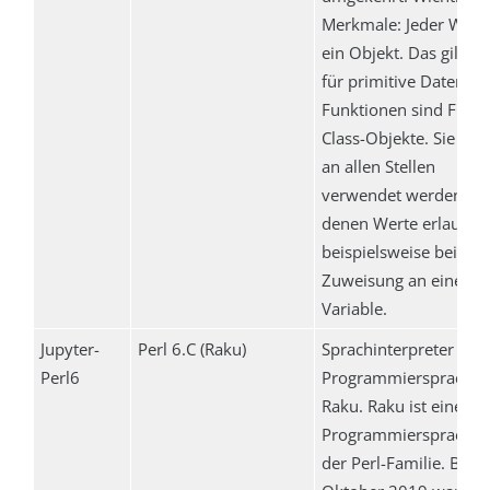
Merkmale: Jeder Wert 
ein Objekt. Das gilt au
für primitive Datentyp
Funktionen sind First-
Class-Objekte. Sie kö
an allen Stellen
verwendet werden, an
denen Werte erlaubt s
beispielsweise bei der
Zuweisung an eine
Variable.
Jupyter-
Perl 6.C (Raku)
Sprachinterpreter für 
Perl6
Programmiersprache
Raku. Raku ist eine
Programmiersprache 
der Perl-Familie. Bis