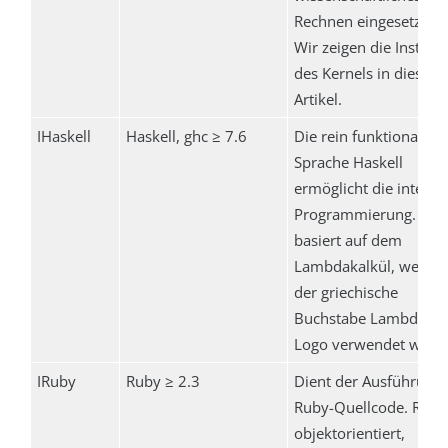
Rechnen eingesetzt wi
Wir zeigen die Installa
des Kernels in diesem
Artikel.
IHaskell
Haskell, ghc ≥ 7.6
Die rein funktionale
Sprache Haskell
ermöglicht die interak
Programmierung. Hask
basiert auf dem
Lambdakalkül, weshal
der griechische
Buchstabe Lambda al
Logo verwendet wird.
IRuby
Ruby ≥ 2.3
Dient der Ausführung
Ruby-Quellcode. Ruby 
objektorientiert,