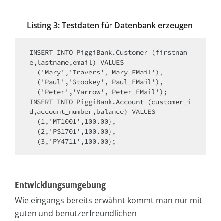
Listing 3: Testdaten für Datenbank erzeugen
INSERT INTO PiggiBank.Customer (firstnam
e,lastname,email) VALUES

  ('Mary','Travers','Mary_EMail'),

  ('Paul','Stookey','Paul_EMail'),

  ('Peter','Yarrow','Peter_EMail');

INSERT INTO PiggiBank.Account (customer_i
d,account_number,balance) VALUES

  (1,'MT1001',100.00),

  (2,'PS1701',100.00),

Entwicklungsumgebung
Wie eingangs bereits erwähnt kommt man nur mit
guten und benutzerfreundlichen