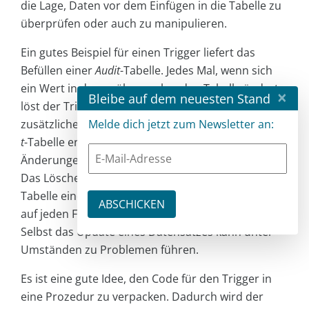
die Lage, Daten vor dem Einfügen in die Tabelle zu
überprüfen oder auch zu manipulieren.
Ein gutes Beispiel für einen Trigger liefert das
Befüllen einer
Audit
-Tabelle. Jedes Mal, wenn sich
ein Wert in der zu überwachenden Tabelle ändert,
×
Bleibe auf dem neuesten Stand
löst der Trigger einen Vorgang aus, durch den ein
zusätzlicher Logeintrag in der entsprechenden
Audi
Melde dich jetzt zum Newsletter an:
t
-Tabelle erzeugt wird. So können wir zum Beispiel
Änderungen in der Tabelle
Transaction
überwachen.
Das Löschen eines Datensatzes ist bei dieser
Tabelle eine unzulässige Aktion. Der Versuch sollte
auf jeden Fall unterbunden und geloggt werden.
Selbst das Update eines Datensatzes kann unter
Umständen zu Problemen führen.
Es ist eine gute Idee, den Code für den Trigger in
eine Prozedur zu verpacken. Dadurch wird der