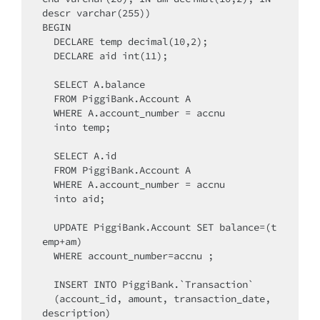
descr varchar(255))

BEGIN

  DECLARE temp decimal(10,2);

  DECLARE aid int(11);

  SELECT A.balance 

  FROM PiggiBank.Account A 

  WHERE A.account_number = accnu 

  into temp;

  SELECT A.id 

  FROM PiggiBank.Account A 

  WHERE A.account_number = accnu 

  into aid;

  UPDATE PiggiBank.Account SET balance=(t
emp+am) 

  WHERE account_number=accnu ;

  INSERT INTO PiggiBank.`Transaction` 

  (account_id, amount, transaction_date, 
description) 
