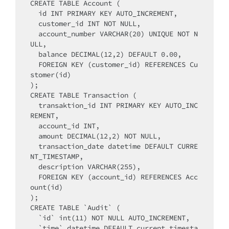
CREATE TABLE Account (

  id INT PRIMARY KEY AUTO_INCREMENT,

  customer_id INT NOT NULL,

  account_number VARCHAR(20) UNIQUE NOT N
ULL,

  balance DECIMAL(12,2) DEFAULT 0.00,

  FOREIGN KEY (customer_id) REFERENCES Cu
stomer(id)

);

CREATE TABLE Transaction (

  transaktion_id INT PRIMARY KEY AUTO_INC
REMENT,

  account_id INT,

  amount DECIMAL(12,2) NOT NULL,

  transaction_date datetime DEFAULT CURRE
NT_TIMESTAMP,

  description VARCHAR(255),

  FOREIGN KEY (account_id) REFERENCES Acc
ount(id)

);

CREATE TABLE `Audit` (

  `id` int(11) NOT NULL AUTO_INCREMENT,

  `time` datetime DEFAULT current_timesta