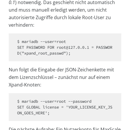
0.1
) notwendig. Das geschieht nicht automatisch
und muss manuell erledigt werden, um nicht
autorisierte Zugriffe durch lokale Root-User zu
verhindern:
$ mariadb --user=root

SET PASSWORD FOR root@127.0.0.1 = PASSWOR
D("xpand_root_passwd");
Nun folgt die Eingabe der JSON-Zeichenkette mit
dem Lizenzschlüssel – zunächst nur auf einem
Xpand-Knoten:
$ mariadb --user=root --password

SET GLOBAL license = 'YOUR_LICENSE_KEY_JS
ON_GOES_HERE';
Die nächste Aufgabe: Ein Nutzerkonto für MaxScale