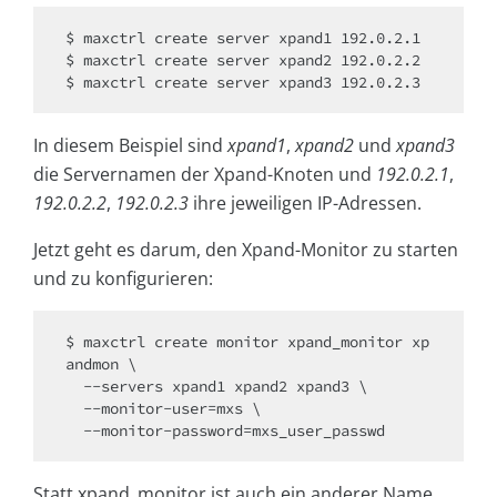
$ maxctrl create server xpand1 192.0.2.1

$ maxctrl create server xpand2 192.0.2.2

$ maxctrl create server xpand3 192.0.2.3
In diesem Beispiel sind
xpand1
,
xpand2
und
xpand3
die Servernamen der Xpand-Knoten und
192.0.2.1
,
192.0.2.2
,
192.0.2.3
ihre jeweiligen IP-Adressen.
Jetzt geht es darum, den Xpand-Monitor zu starten
und zu konfigurieren:
$ maxctrl create monitor xpand_monitor xp
andmon \

  --servers xpand1 xpand2 xpand3 \

  --monitor-user=mxs \

  --monitor-password=mxs_user_passwd
Statt xpand_monitor ist auch ein anderer Name