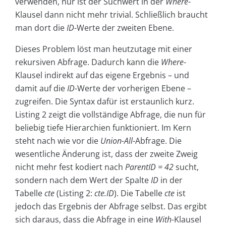
verwenden, nur ist der Suchwert in der
Where
-
Klausel dann nicht mehr trivial. Schließlich braucht
man dort die
ID
-Werte der zweiten Ebene.
Dieses Problem löst man heutzutage mit einer
rekursiven Abfrage. Dadurch kann die
Where
-
Klausel indirekt auf das eigene Ergebnis – und
damit auf die
ID
-Werte der vorherigen Ebene –
zugreifen. Die Syntax dafür ist erstaunlich kurz.
Listing 2 zeigt die vollständige Abfrage, die nun für
beliebig tiefe Hierarchien funktioniert. Im Kern
steht nach wie vor die
Union-All
-Abfrage. Die
wesentliche Änderung ist, dass der zweite Zweig
nicht mehr fest kodiert nach
ParentID = 42
sucht,
sondern nach dem Wert der Spalte
ID
in der
Tabelle
cte
(Listing 2:
cte.ID
). Die Tabelle
cte
ist
jedoch das Ergebnis der Abfrage selbst. Das ergibt
sich daraus, dass die Abfrage in eine
With
-Klausel