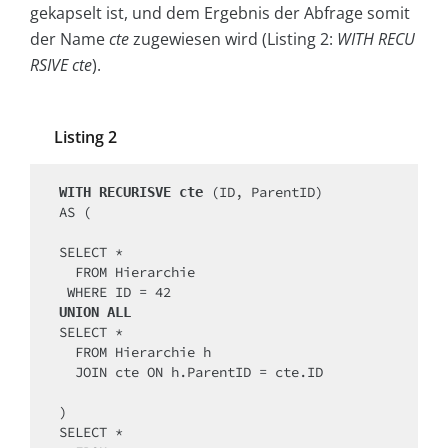
gekapselt ist, und dem Ergebnis der Abfrage somit
der Name
cte
zugewiesen wird (Listing 2:
WITH RECU
RSIVE cte
).
Listing 2
 (ID, ParentID)

WITH RECURISVE cte
AS (

SELECT *

  FROM Hierarchie

UNION ALL
SELECT *

  FROM Hierarchie h

  JOIN cte ON h.ParentID = cte.ID

)

SELECT *
