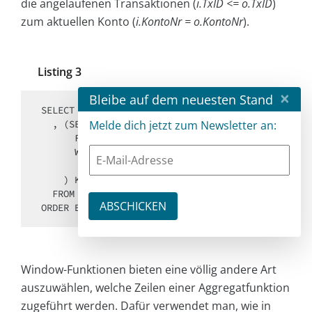
die angelaufenen Transaktionen (
i.TxID <= o.TxID
)
zum aktuellen Konto (
i.KontoNr = o.KontoNr
).
Listing 3
×
Bleibe auf dem neuesten Stand
SELECT KontoNr, TxID, Umsatz

  , (SELECT SUM(i.Umsatz)

Melde dich jetzt zum Newsletter an:
      FROM Transaktionen i

      WHERE i.KontoNr = o.KontoNr

        AND i.TxID   <= o.TxID

    ) Kontostand

  FROM Transaktionen o

ORDER BY KontoNr, TxID 
Window-Funktionen bieten eine völlig andere Art
auszuwählen, welche Zeilen einer Aggregatfunktion
zugeführt werden. Dafür verwendet man, wie in