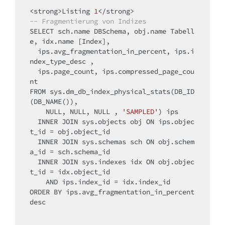
<
strong
>
Listing 
1
<
/
strong
>
-- Fragmentierung von Indizes
SELECT
 sch.name DBSchema, obj.name Tabell
e, idx.name [Index],

  ips.avg_fragmentation_in_percent, ips.i
ndex_type_desc ,

  ips.page_count, ips.compressed_page_cou
FROM
 sys.dm_db_index_physical_stats(DB_ID
(DB_NAME()),

NULL
, 
NULL
, 
NULL
 , 
'SAMPLED'
) ips

INNER
JOIN
 sys.objects obj 
ON
 ips.objec
t_id 
=
 obj.object_id

INNER
JOIN
 sys.schemas sch 
ON
 obj.schem
a_id 
=
 sch.schema_id

INNER
JOIN
 sys.indexes idx 
ON
 obj.objec
t_id 
=
 idx.object_id

AND
 ips.index_id 
=
ORDER
BY
 ips.avg_fragmentation_in_percent 
desc