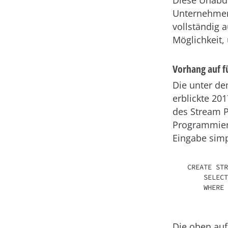
Unternehmen 
vollständig 
Möglichkeit,
Vorhang auf 
Die unter 
erblickte 201
des Stream P
Programmier
Eingabe simp
CREATE STR
    SELECT * FROM payments-kafka-stream 

    WHERE fraud_probability > 0.8

Die oben auf