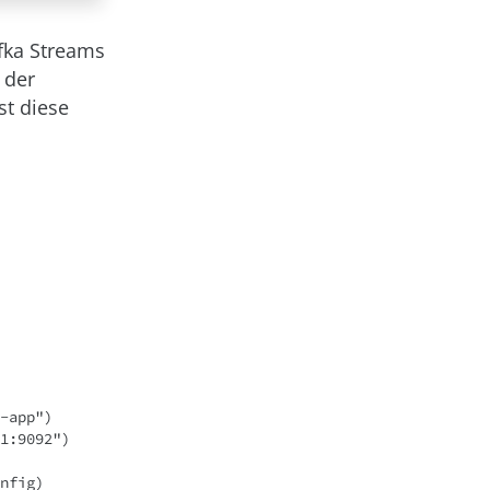
afka Streams
 der
st diese