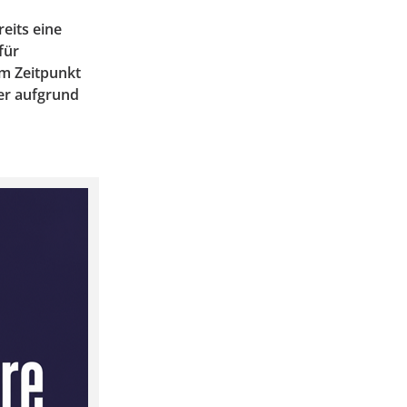
eits eine
für
em Zeitpunkt
er aufgrund