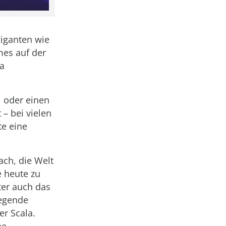
giganten wie
mes auf der
ka
l oder einen
 – bei vielen
te eine
ach, die Welt
e heute zu
ter auch das
legende
r Scala.
he