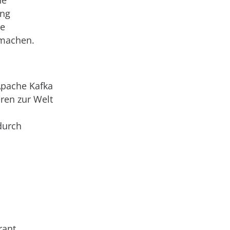
ing
re
 machen.
Apache Kafka
eren zur Welt
durch
rant,