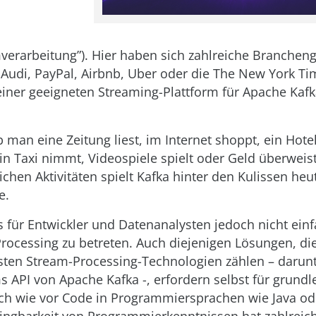
verarbeitung”). Hier haben sich zahlreiche Branchen
, Audi, PayPal, Airbnb, Uber oder die The New York Ti
iner geeigneten Streaming-Plattform für Apache Kaf
b man eine Zeitung liest, im Internet shoppt, ein Hote
in Taxi nimmt, Videospiele spielt oder Geld überweist
lichen Aktivitäten spielt Kafka hinter den Kulissen heu
e.
s für Entwickler und Datenanalysten jedoch nicht einf
rocessing zu betreten. Auch diejenigen Lösungen, di
sten Stream-Processing-Technologien zählen – darun
s API von Apache Kafka -, erfordern selbst für grund
h wie vor Code in Programmiersprachen wie Java ode
ngbarkeit von Programmierkenntnissen hat zahlreic