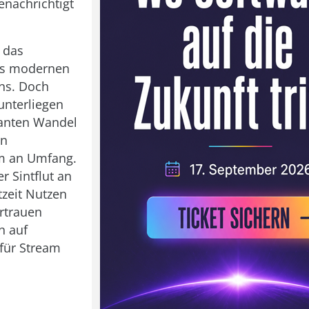
nachrichtigt
 das
es modernen
ns. Doch
unterliegen
anten Wandel
en
m an Umfang.
r Sintflut an
tzeit Nutzen
ertrauen
n auf
für Stream