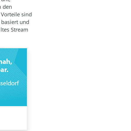
um den
orteile sind
 basiert und
ltes Stream