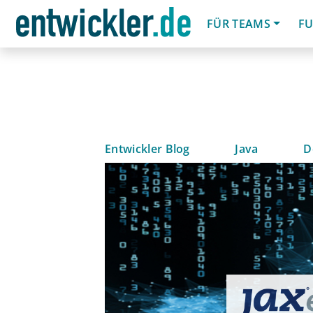
FÜR TEAMS
FU
Entwickler Blog
Java
D