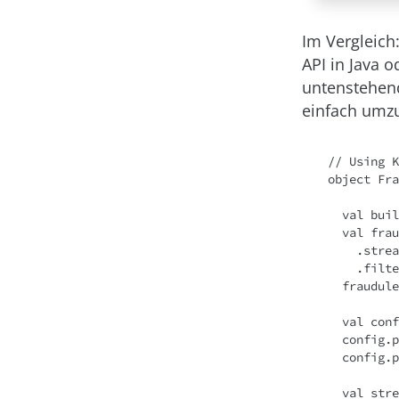
Im Vergleich
API in Java 
untenstehende
einfach umzus
// Using K
object Fra
  val builder: StreamsBuilder = new StreamsBuilder()

  val fraudulentPayments: KStream[String, Payment] = builder

    .stream[String, Payment]("payments-kafka-topic")

    .filter((_ ,payment) => payment.fraudProbability > 0.8)

  fraudulentPayments.to("fraudulent-payments-topic")

  val config = new java.util.Properties 

  config.put(StreamsConfig.APPLICATION_ID_CONFIG, "fraud-filtering-app")

  config.put(StreamsConfig.BOOTSTRAP_SERVERS_CONFIG, "kafka-broker1:9092")

  val streams: KafkaStreams = new KafkaStreams(builder.build(), config)
