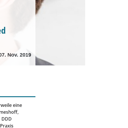
ed
07. Nov. 2019
weile eine
imeshoff,
as DDD
Praxis