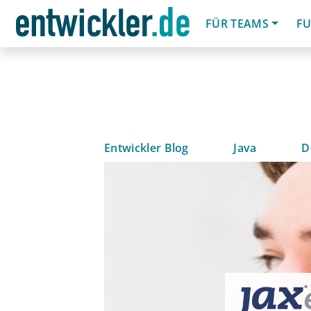
FÜR TEAMS
FU
Entwickler Blog
Java
D