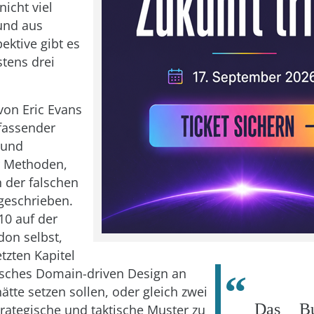
icht viel
 und aus
ektive gibt es
tens drei
von Eric Evans
mfassender
 und
r Methoden,
n der falschen
geschrieben.
10 auf der
on selbst,
etzten Kapitel
isches Domain-driven Design an
ätte setzen sollen, oder gleich zwei
Das B
trategische und taktische Muster zu