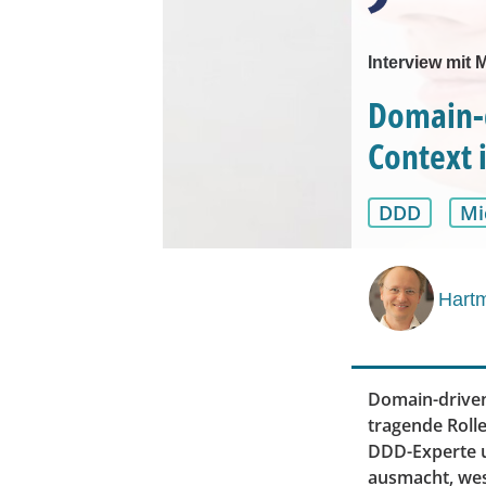
Interview mit
Domain-d
Context 
DDD
Mi
Hartm
Domain-driven
tragende Roll
DDD-Experte u
ausmacht, wes