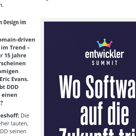
n.
n Design im
omain-driven
 im Trend –
r 15 Jahre
rscheinen
namigen
Eric Evans.
bt DDD
t einen
?
eshoff:
Die
eher lauten,
DD seinen