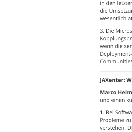
in den letzt
die Umsetzun
wesentlich at
3. Die Micro
Kopplungspr
wenn die sem
Deployment-E
Communities 
JAXenter: W
Marco Heim
und einen ku
1. Bei Softw
Probleme zu 
verstehen. D