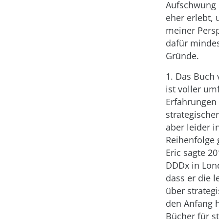
Aufschwung n
eher erlebt,
meiner Persp
dafür mindes
Gründe.
1. Das Buch 
ist voller u
Erfahrungen
strategische
aber leider i
Reihenfolge 
Eric sagte 20
DDDx in Lond
dass er die l
über strateg
den Anfang h
Bücher für s