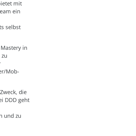
etet mit
Team ein
s selbst
 Mastery in
 zu
r
rer/Mob-
 Zweck, die
Bei DDD geht
n und zu