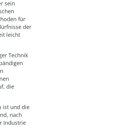
r sein
ischen
thoden für
ürfnisse der
it leicht
ger Technik
 bändigen
en
inen
f, die
 ist und die
ind, nach
r Industrie