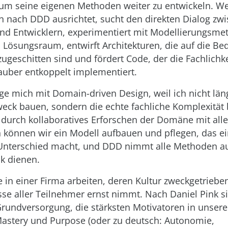
 um seine eigenen Methoden weiter zu entwickeln. We
nach DDD ausrichtet, sucht den direkten Dialog zw
nd Entwicklern, experimentiert mit Modellierungsme
Lösungsraum, entwirft Architekturen, die auf die Bed
zugeschitten sind und fördert Code, der die Fachlichke
auber entkoppelt implementiert.
ige mich mit Domain-driven Design, weil ich nicht län
eck bauen, sondern die echte fachliche Komplexität
durch kollaboratives Erforschen der Domäne mit all
 können wir ein Modell aufbauen und pflegen, das e
Unterschied macht, und DDD nimmt alle Methoden au
k dienen.
e in einer Firma arbeiten, deren Kultur zweckgetrieben
sse aller Teilnehmer ernst nimmt. Nach Daniel Pink s
Grundversorgung, die stärksten Motivatoren in unsere
astery und Purpose (oder zu deutsch: Autonomie,