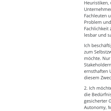
Heuristiken,
Unternehmen 
Fachleuten u
Problem und 
Fachlichkeit 
lesbar und s
Ich beschäft
zum Selbstzw
möchte. Nur 
Stakeholdern
ernsthaften 
diesem Zwec
2. Ich möcht
die Bedürfni
gesicherter 
Autonomy, M