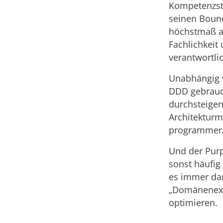
Kompetenzst
seinen Bound
höchstmaß an
Fachlichkeit
verantwortlic
Unabhängig v
DDD gebrauch
durchsteigen
Architekturm
programmer/
Und der Purp
sonst häufig
es immer da
„Domänenexpe
optimieren.