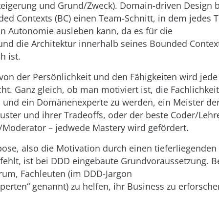
eigerung und Grund/Zweck). Domain-driven Design bi
ed Contexts (BC) einen Team-Schnitt, in dem jedes 
 Autonomie ausleben kann, da es für die
 und die Architektur innerhalb seines Bounded Context
h ist.
on der Persönlichkeit und den Fähigkeiten wird jede
t. Ganz gleich, ob man motiviert ist, die Fachlichkeit
 und ein Domänenexperte zu werden, ein Meister de
uster und ihrer Tradeoffs, oder der beste Coder/Leh
Moderator – jedwede Mastery wird gefördert.
ose, also die Motivation durch einen tieferliegenden
 fehlt, ist bei DDD eingebaute Grundvoraussetzung. 
rum, Fachleuten (im DDD-Jargon
rten“ genannt) zu helfen, ihr Business zu erforsche