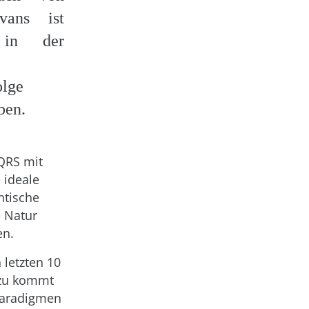
vans ist
 in der
olge
ben.
QRS mit
 ideale
ntische
e Natur
en.
 letzten 10
azu kommt
 Paradigmen