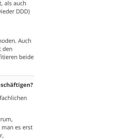
, als auch
wieder DDD)
hoden. Auch
t den
itieren beide
eschäftigen?
 fachlichen
arum,
 man es erst
r,