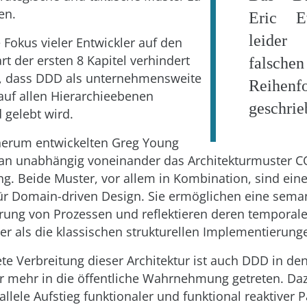
en.
Eric E
leider
 Fokus vieler Entwickler auf den
rt der ersten 8 Kapitel verhindert
falschen
r, dass DDD als unternehmensweite
Reihenf
auf allen Hierarchieebenen
geschrie
 gelebt wird.
herum entwickelten Greg Young
an unabhängig voneinander das Architekturmuster C
ng. Beide Muster, vor allem in Kombination, sind eine
für Domain-driven Design. Sie ermöglichen eine sema
ung von Prozessen und reflektieren deren temporal
er als die klassischen strukturellen Implementierung
te Verbreitung dieser Architektur ist auch DDD in den
r mehr in die öffentliche Wahrnehmung getreten. D
allele Aufstieg funktionaler und funktional reaktiver