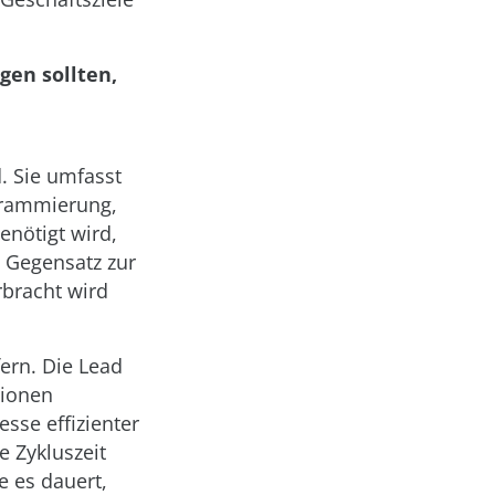
gen sollten,
d. Sie umfasst
grammierung,
benötigt wird,
 Gegensatz zur
rbracht wird
fern. Die Lead
tionen
esse effizienter
 Zykluszeit
e es dauert,