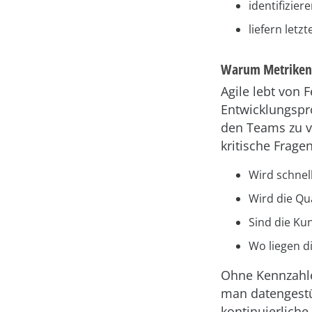
identifizie
liefern letz
Warum Metriken 
Agile lebt von 
Entwicklungspro
den Teams zu v
kritische Frage
Wird schnel
Wird die Qu
Sind die Ku
Wo liegen d
Ohne Kennzahle
man datengestüt
kontinuierliche