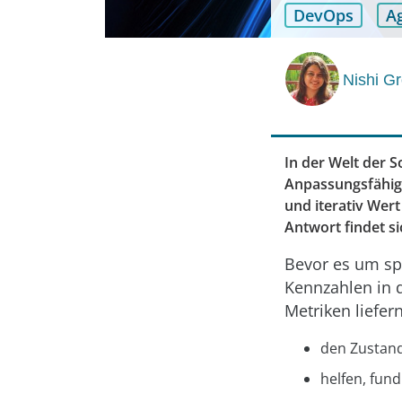
DevOps
Ag
Nishi G
In der Welt der S
Anpassungsfähigk
und iterativ Wert
Antwort findet s
Bevor es um spe
Kennzahlen in 
Metriken liefern
den Zustand
helfen, fund