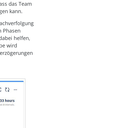
 dass das Team
igen kann.
Nachverfolgung
en Phasen
dabei helfen,
abe wird
 Verzögerungen