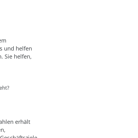
dem
ks und helfen
 Sie helfen,
eht?
hlen erhält
en,
 Geschäftsziele