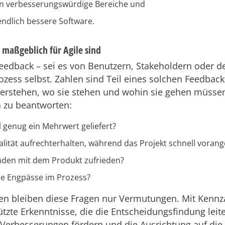
ren verbesserungswürdige Bereiche und
tendlich bessere Software.
maßgeblich für Agile sind
Feedback – sei es von Benutzern, Stakeholdern oder 
zess selbst. Zahlen sind Teil eines solchen Feedbac
erstehen, wo sie stehen und wohin sie gehen müssen.
n zu beantworten:
l genug ein Mehrwert geliefert?
alität aufrechterhalten, während das Projekt schnell vorang
nden mit dem Produkt zufrieden?
ie Engpässe im Prozess?
n bleiben diese Fragen nur Vermutungen. Mit Kennza
zte Erkenntnisse, die die Entscheidungsfindung leit
 Verbesserungen fördern und die Ausrichtung auf die