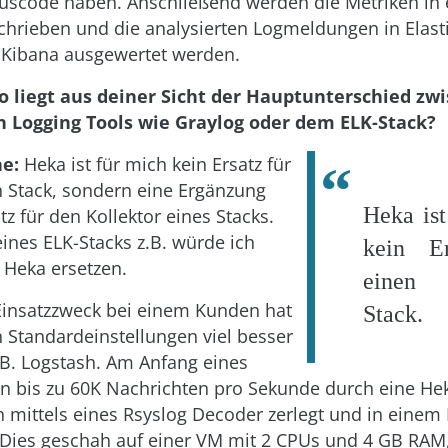
uscode haben. Anschließend werden die Metriken in 
chrieben und die analysierten Logmeldungen in Elast
 Kibana ausgewertet werden.
o liegt aus deiner Sicht der Hauptunterschied zw
 Logging Tools wie Graylog oder dem ELK-Stack?
e:
Heka ist für mich kein Ersatz für
 Stack, sondern eine Ergänzung
Heka ist
tz für den Kollektor eines Stacks.
nes ELK-Stacks z.B. würde ich
kein Er
 Heka ersetzen.
einen
Einsatzzweck bei einem Kunden hat
Stack.
 Standardeinstellungen viel besser
z.B. Logstash. Am Anfang eines
fen bis zu 60K Nachrichten pro Sekunde durch eine Hek
 mittels eines Rsyslog Decoder zerlegt und in einem 
 Dies geschah auf einer VM mit 2 CPUs und 4 GB RAM,