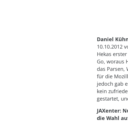
Daniel Kühn
10.10.2012 v
Hekas erster
Go, woraus H
das Parsen, 
für die Mozi
jedoch gab e
kein zufried
gestartet, u
JAXenter: N
die Wahl au