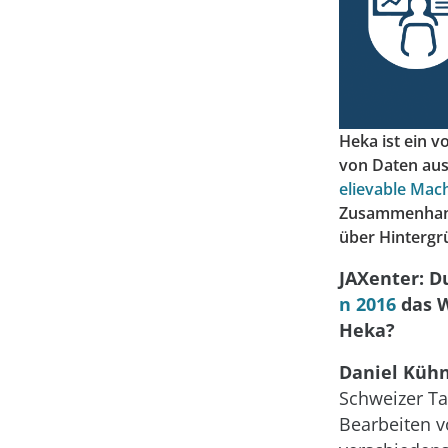
Heka ist ein 
von Daten aus
elievable Ma
Zusammenhang 
über Hintergr
JAXenter: D
n 2016
das W
Heka?
Daniel Kühn
Schweizer T
Bearbeiten v