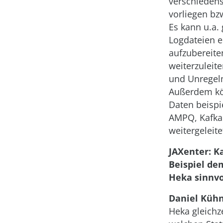
verschieden
vorliegen b
Es kann u.a.
Logdateien e
aufzubereite
weiterzuleit
und Unregel
Außerdem kö
Daten beispi
AMPQ, Kafka 
weitergeleit
JAXenter: K
Beispiel de
Heka sinnvo
Daniel Kühn
Heka gleichz