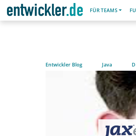
FÜR TEAMS
FU
Entwickler Blog
Java
D