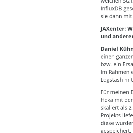
welchen Stat
InfluxDB ges
sie dann mit
JAXenter: W
und anderen
Daniel Kühn
einen ganzen
bzw. ein Ersa
Im Rahmen ei
Logstash mit
Für meinen 
Heka mit den
skaliert als 
Projekts lie
diese wurden
gespeichert.