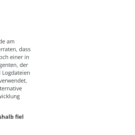
rde am
rraten, dass
ch einer in
genten, der
d Logdateien
 verwendet,
ternative
wicklung
halb fiel