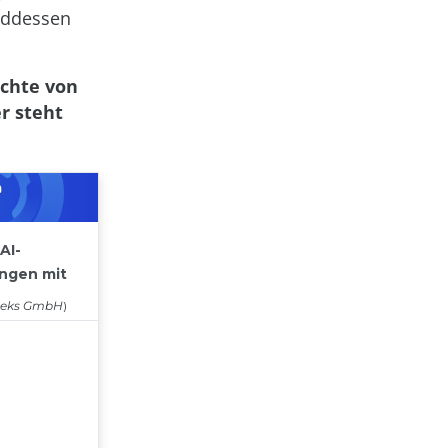
enddessen
ichte von
r steht