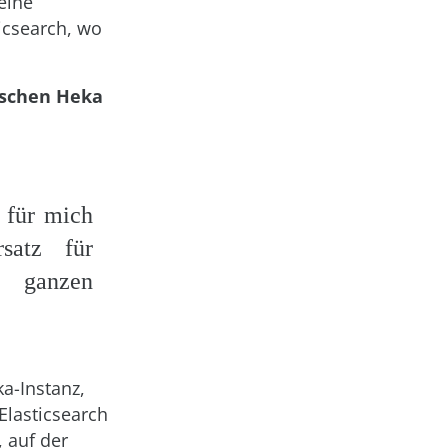
eine
icsearch, wo
ischen Heka
 für mich
satz für
 ganzen
a-Instanz,
Elasticsearch
 auf der