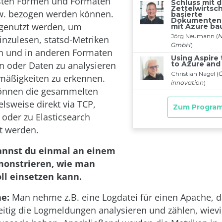
sten Formen und Formaten
zw. bezogen werden können.
 genutzt werden, um
inzulesen, statsd-Metriken
n und in anderen Formaten
en oder Daten zu analysieren
mäßigkeiten zu erkennen.
nnen die gesammelten
elsweise direkt via TCP,
oder zu Elasticsearch
et werden.
annst du einmal an einem
monstrieren, wie man
ll einsetzen kann.
e:
Man nehme z.B. eine Logdatei für einen Apache, 
eitig die Logmeldungen analysieren und zählen, wiev