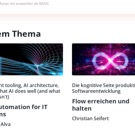
onat mit entwickler.de BASIC
esem Thema
t tooling, AI architecture,
Die kognitive Seite produkt
hat AI does well (and what
Softwareentwicklung
sn't)
Flow erreichen und
utomation for IT
halten
ms
Christian Seifert
Alva