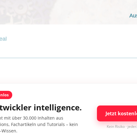
Au
eal
enlos
twickler intelligence.
Jetzt kostenl
nt mit über 30.000 Inhalten aus
ons, Fachartikeln und Tutorials – kein
Kein Risiko · jede
I-Wissen.