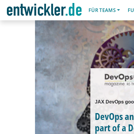
FÜR TEAMS
FU
JAX DevOps good
DevOps and
part of a 