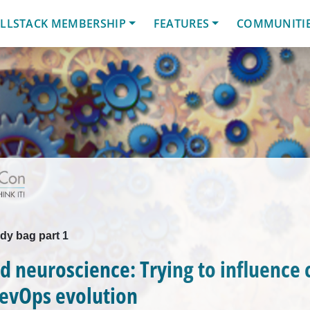
LLSTACK MEMBERSHIP
FEATURES
COMMUNITI
y bag part 1
 neuroscience: Trying to influence 
DevOps evolution