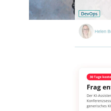
DevOps
Helen B
30 Tage kost
Frag en
Der KI-Assiste
Konferenzsessi
generisches K