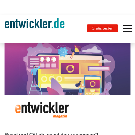
Gratis testen
React und GitLab, passt das zusammen?