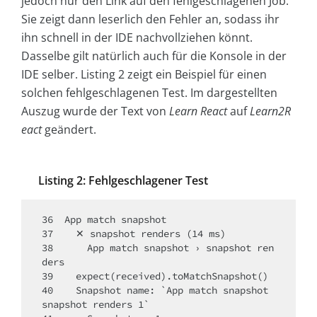
jedoch nur den Link auf den fehlgeschlagenen Job.
Sie zeigt dann leserlich den Fehler an, sodass ihr
ihn schnell in der IDE nachvollziehen könnt.
Dasselbe gilt natürlich auch für die Konsole in der
IDE selber. Listing 2 zeigt ein Beispiel für einen
solchen fehlgeschlagenen Test. Im dargestellten
Auszug wurde der Text von
Learn React
auf
Learn2R
eact
geändert.
Listing 2: Fehlgeschlagener Test
36  App match snapshot

37    ✕ snapshot renders (14 ms)

38      App match snapshot › snapshot ren
ders

39    expect(received).toMatchSnapshot()

40    Snapshot name: `App match snapshot 
snapshot renders 1`
