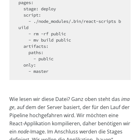
pages:

  stage: deploy

  script:

    - ./node_modules/.bin/react-scripts b
uild

    - rm -rf public

    - mv build public

  artifacts:

    paths:

      - public

  only:

Wie lesen wir diese Datei? Ganz oben steht das
ima
ge
, auf dem der Server basiert, der für den Lauf der
Pipeline hochgefahren wird. Wir möchten eine
React-Applikation kompilieren, daher benötigen wir
ein
node
-Image. Im Anschluss werden die Stages
definiert. Wir wollen die Applikation „bauen“,