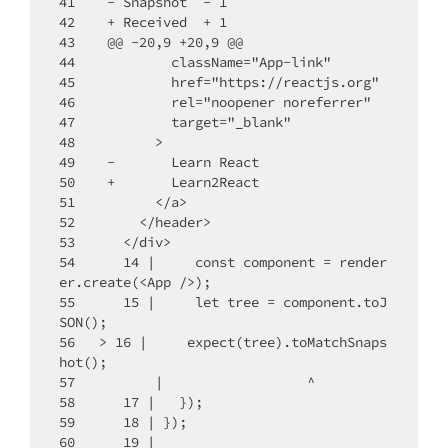
41    - Snapshot  - 1

42    + Received  + 1

43    @@ -20,9 +20,9 @@

44            className="App-link"

45            href="https://reactjs.org"

46            rel="noopener noreferrer"

47            target="_blank"

48          >

49    -       Learn React

50    +       Learn2React

51          </a>

52        </header>

53      </div>

54      14 |     const component = render
er.create(<App />);

55      15 |     let tree = component.toJ
SON();

56   > 16 |     expect(tree).toMatchSnaps
hot();

57          |                  ^

58      17 |   });

59      18 | });

60      19 |
