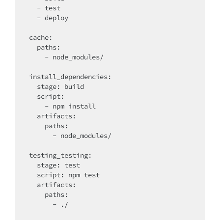
  - test

  - deploy

cache:

  paths:

    - node_modules/

install_dependencies:

  stage: build

  script:

    - npm install

  artifacts:

    paths:

      - node_modules/

testing_testing:

  stage: test

  script: npm test

  artifacts:

    paths:

      - ./
