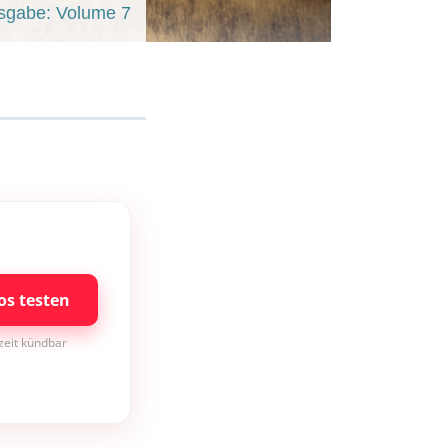
sgabe: Volume 7
os testen
rzeit kündbar