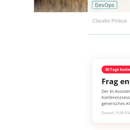
DevOps
Claudio Pinkus
30 Tage kost
Frag en
Der KI-Assiste
Konferenzsessi
generisches K
Danach 19,90 €/M