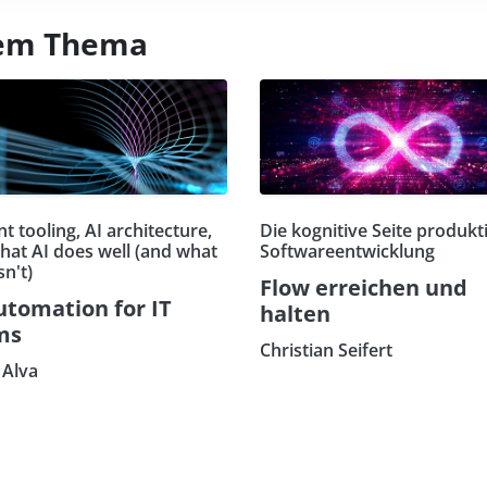
esem Thema
t tooling, AI architecture,
Die kognitive Seite produkt
hat AI does well (and what
Softwareentwicklung
sn't)
Flow erreichen und
utomation for IT
halten
ms
Christian Seifert
Alva