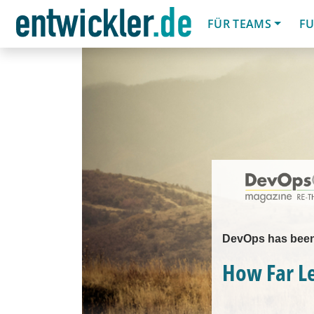
FÜR TEAMS
FU
DevOps has been s
How Far Le