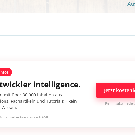
Au
enlos
twickler intelligence.
Jetzt kostenl
nt mit über 30.000 Inhalten aus
ons, Fachartikeln und Tutorials – kein
Kein Risiko · jede
I-Wissen.
onat mit entwickler.de BASIC