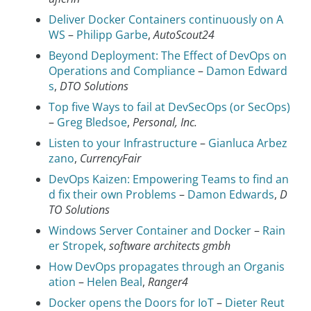
Deliver Docker Containers continuously on A
WS
–
Philipp Garbe
,
AutoScout24
Beyond Deployment: The Effect of DevOps on
Operations and Compliance
–
Damon Edward
s
,
DTO Solutions
Top five Ways to fail at DevSecOps (or SecOps)
–
Greg Bledsoe
,
Personal, Inc.
Listen to your Infrastructure
–
Gianluca Arbez
zano
,
CurrencyFair
DevOps Kaizen: Empowering Teams to find an
d fix their own Problems
–
Damon Edwards
,
D
TO Solutions
Windows Server Container and Docker
–
Rain
er Stropek
,
software architects gmbh
How DevOps propagates through an Organis
ation
–
Helen Beal
,
Ranger4
Docker opens the Doors for IoT
–
Dieter Reut