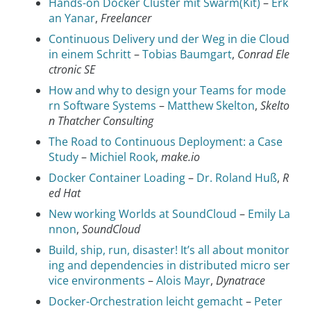
Hands-on Docker Cluster mit Swarm(Kit)
–
Erk
an Yanar
,
Freelancer
Continuous Delivery und der Weg in die Cloud
in einem Schritt
–
Tobias Baumgart
,
Conrad Ele
ctronic SE
How and why to design your Teams for mode
rn Software Systems
–
Matthew Skelton
,
Skelto
n Thatcher Consulting
The Road to Continuous Deployment: a Case
Study
–
Michiel Rook
,
make.io
Docker Container Loading
–
Dr. Roland Huß
,
R
ed Hat
New working Worlds at SoundCloud
–
Emily La
nnon
,
SoundCloud
Build, ship, run, disaster! It’s all about monitor
ing and dependencies in distributed micro ser
vice environments
–
Alois Mayr
,
Dynatrace
Docker-Orchestration leicht gemacht
–
Peter