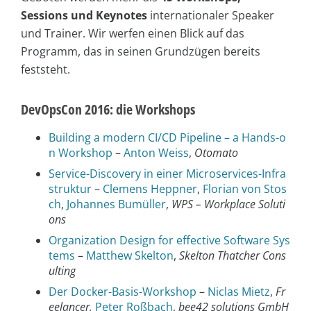
Sessions und Keynotes
internationaler Speaker
und Trainer. Wir werfen einen Blick auf das
Programm, das in seinen Grundzügen bereits
feststeht.
DevOpsCon 2016: die Workshops
Building a modern CI/CD Pipeline – a Hands-o
n Workshop
–
Anton Weiss
,
Otomato
Service-Discovery in einer Microservices-Infra
struktur
–
Clemens Heppner
,
Florian von Stos
ch
,
Johannes Bumüller
,
WPS – Workplace Soluti
ons
Organization Design for effective Software Sys
tems
–
Matthew Skelton
,
Skelton Thatcher Cons
ulting
Der Docker-Basis-Workshop
–
Niclas Mietz
,
Fr
eelancer,
Peter Roßbach
,
bee42 solutions GmbH