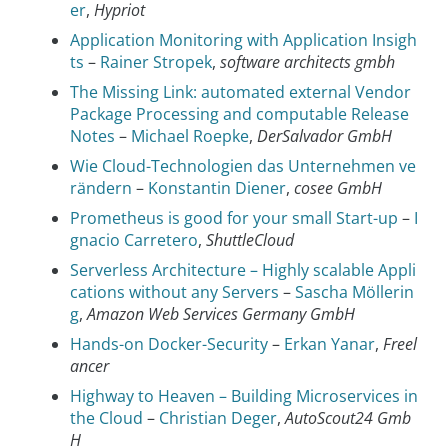
er
,
Hypriot
Application Monitoring with Application Insigh
ts
–
Rainer Stropek
,
software architects gmbh
The Missing Link: automated external Vendor
Package Processing and computable Release
Notes
–
Michael Roepke
,
DerSalvador GmbH
Wie Cloud-Technologien das Unternehmen ve
rändern
–
Konstantin Diener
,
cosee GmbH
Prometheus is good for your small Start-up
–
I
gnacio Carretero
,
ShuttleCloud
Serverless Architecture – Highly scalable Appli
cations without any Servers
–
Sascha Möllerin
g
,
Amazon Web Services Germany GmbH
Hands-on Docker-Security
–
Erkan Yanar
,
Freel
ancer
Highway to Heaven – Building Microservices in
the Cloud
–
Christian Deger
,
AutoScout24 Gmb
H