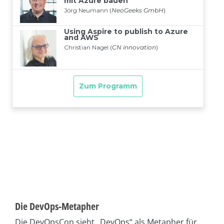
Die DevOps-Metapher
Die DevOpsCon sieht „DevOps“ als Metapher für