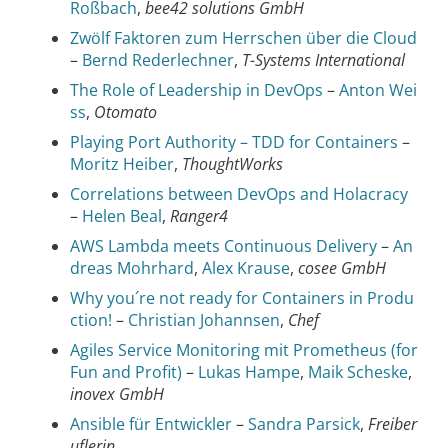
Roßbach
,
bee42 solutions GmbH
Zwölf Faktoren zum Herrschen über die Cloud
–
Bernd Rederlechner
,
T-Systems International
The Role of Leadership in DevOps
–
Anton Wei
ss
,
Otomato
Playing Port Authority – TDD for Containers
–
Moritz Heiber
,
ThoughtWorks
Correlations between DevOps and Holacracy
–
Helen Beal
,
Ranger4
AWS Lambda meets Continuous Delivery
–
An
dreas Mohrhard
,
Alex Krause
,
cosee GmbH
Why you´re not ready for Containers in Produ
ction!
–
Christian Johannsen
,
Chef
Agiles Service Monitoring mit Prometheus (for
Fun and Profit)
–
Lukas Hampe
,
Maik Scheske
,
inovex GmbH
Ansible für Entwickler
–
Sandra Parsick
,
Freiber
uflerin