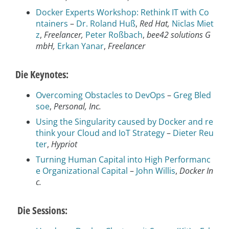
Docker Experts Workshop: Rethink IT with Co
ntainers
–
Dr. Roland Huß
,
Red Hat,
Niclas Miet
z
,
Freelancer,
Peter Roßbach
,
bee42 solutions G
mbH,
Erkan Yanar
,
Freelancer
Die Keynotes:
Overcoming Obstacles to DevOps
–
Greg Bled
soe
,
Personal, Inc.
Using the Singularity caused by Docker and re
think your Cloud and IoT Strategy
–
Dieter Reu
ter
,
Hypriot
Turning Human Capital into High Performanc
e Organizational Capital
–
John Willis
,
Docker In
c.
Die Sessions: