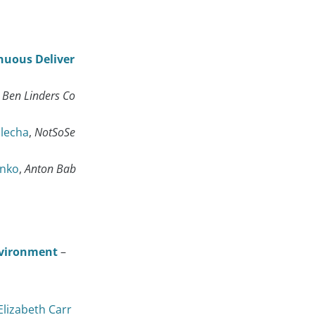
nuous Deliver
,
Ben Linders Co
alecha
,
NotSoSe
enko
,
Anton Bab
nvironment
–
Elizabeth Carr