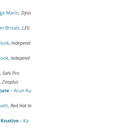
rge Marin
,
Dyso
n Brisals
,
LEG
Rook
,
Independ
Rook
,
Independ
,
Sahi Pro
,
Zooplus
ture
–
Arun Ku
ath
,
Red Hat In
h Knative
–
Ka