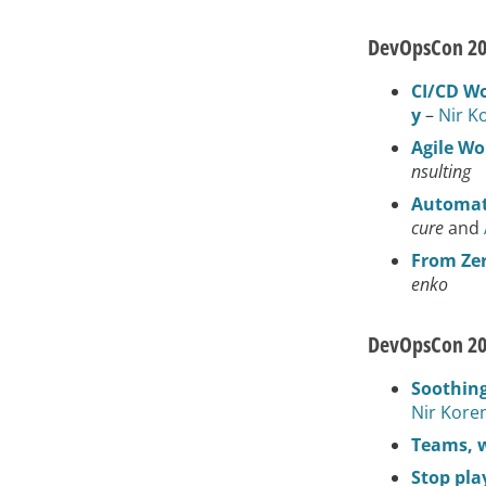
DevOpsCon 20
CI/CD Wo
y
–
Nir K
Agile Wo
nsulting
Automat
cure
and
From Zer
enko
DevOpsCon 20
Soothing
Nir Kore
Teams, w
Stop play