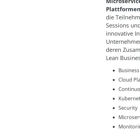
Microservic
Plattforme
die Teilnehm
Sessions un
innovative I
Unternehmen
deren Zusam
Lean Busines
Business
Cloud Pl
Continuo
Kuberne
Security
Microser
Monitorin