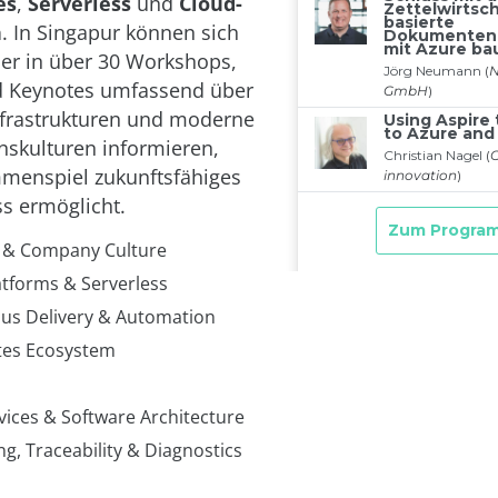
es
,
Serverless
und
Cloud-
n
. In Singapur können sich
er in über 30 Workshops,
d Keynotes umfassend über
nfrastrukturen und moderne
skulturen informieren,
menspiel zukunftsfähiges
s ermöglicht.
 & Company Culture
atforms & Serverless
us Delivery & Automation
tes Ecosystem
vices & Software Architecture
g, Traceability & Diagnostics