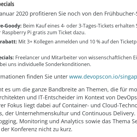
ecials
Januar 2020 profitieren Sie noch von den Frühbucher-
e-Goody:
Beim Kauf eines 4- oder 3-Tages-Tickets erhalten 
 Raspberry Pi gratis zum Ticket dazu.
rabatt:
Mit 3+ Kollegen anmelden und 10 % auf den Ticketpr
cials:
Freelancer und Mitarbeiter von wissenschaftlichen E
bei uns individuelle Sonderkonditionen.
rmationen finden Sie unter
www.devopscon.io/singa
eht es um die ganze Bandbreite an Themen, die für m
Architekten und IT-Entscheider im Kontext von DevOps 
er Fokus liegt dabei auf Container- und Cloud-Techno
s, der Unternehmenskultur und Continuous Delivery.
Logging, Monitoring und Analytics sowie das Thema Se
er Konferenz nicht zu kurz.