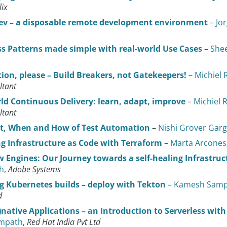
lix
ev – a disposable remote development environment
–
Jo
ss Patterns made simple with real-world Use Cases
–
Shee
on, please – Build Breakers, not Gatekeepers!
–
Michiel 
ltant
ld Continuous Delivery: learn, adapt, improve
–
Michiel 
ltant
t, When and How of Test Automation
–
Nishi Grover Garg
 Infrastructure as Code with Terraform
–
Marta Arcones
 Engines: Our Journey towards a self-healing Infrastruc
h
,
Adobe Systems
 Kubernetes builds – deploy with Tekton
–
Kamesh Samp
d
)native Applications – an Introduction to Serverless wit
mpath
,
Red Hat India Pvt Ltd