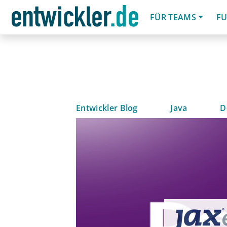
FÜR TEAMS
FU
Entwickler Blog
Java
D