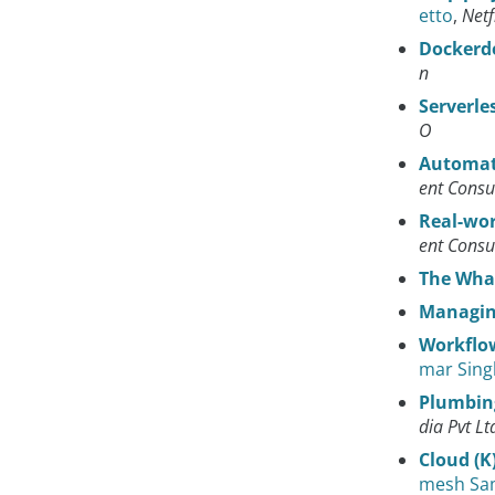
etto
,
Netf
Dockerd
n
Serverle
O
Automati
ent Consu
Real-wor
ent Consu
The Wha
Managing
Workflow
mar Sing
Plumbing
dia Pvt Lt
Cloud (K
mesh Sa