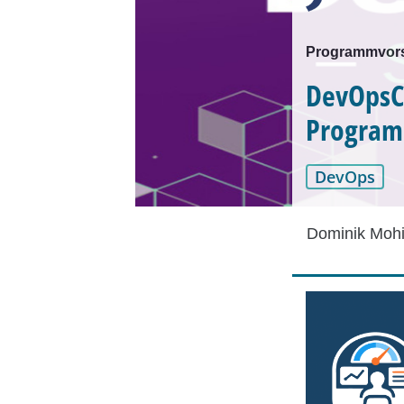
Programmvors
DevOpsCo
Programm
DevOps
Dominik Mohi