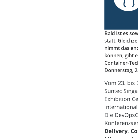
Bald ist es so
statt. Gleichz
nimmt das end
können, gibt 
Container-Tec
Donnerstag, 23
Vom 23. bis 
Suntec Sing
Exhibition C
internationa
Die DevOpsCo
Konferenzser
Delivery
,
Co