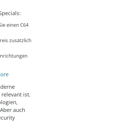
Specials:
Sie einen C64
eis zusätzlich
inrichtungen
pore
oderne
relevant ist.
logien,
 Aber auch
curity