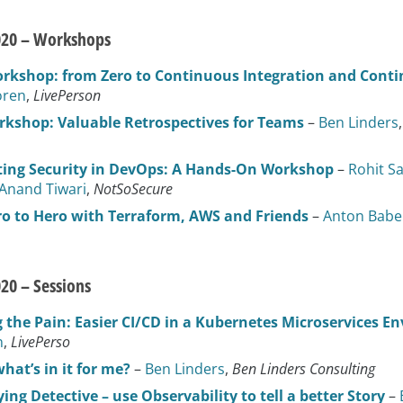
20 – Workshops
rkshop: from Zero to Continuous Integration and Conti
oren
,
LivePerson
rkshop: Valuable Retrospectives for Teams
–
Ben Linders
ing Security in DevOps: A Hands-On Workshop
–
Rohit S
Anand Tiwari
,
NotSoSecure
o to Hero with Terraform, AWS and Friends
–
Anton Bab
20 – Sessions
 the Pain: Easier CI/CD in a Kubernetes Microservices E
n
,
LivePerso
hat’s in it for me?
–
Ben Linders
,
Ben Linders Consulting
ing Detective – use Observability to tell a better Story
–