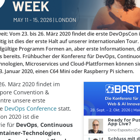
weit: Vom 23. bis 26. März 2020 findet die erste DevOpsCon 
eitig ist dies der erste Halt auf unserer internationalen Tou
gültige Programm Formen an, aber erste Informationen, die
es bereits. Frühbucher der Konferenz für DevOps, Continuou
hnologien, Microservices und Cloud-Plattformen können si
. Januar 2020, einen C64 Mini oder Raspberry Pi sichern.
26. März 2020 findet im
apore Convention &
entre unsere erste
le
DevOps Conference
statt.
n 2020 ist die
ie für
DevOps
,
Continuous
ntainer-Technologien
,