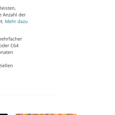
leisten,
e Anzahl der
et.
Mehr dazu
mehrfacher
 oder C64
onaten
iellen