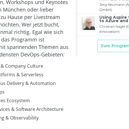
en, Workshops und Keynotes
 in München oder lieber
zu Hause per Livestream
chten. Wer jetzt bucht,
nmal richtig. Egal wie sich
 das Programm ist
 mit spannenden Themen aus
edensten DevOps-Gebieten:
 & Company Culture
atforms & Serverless
us Delivery & Automation
ps
tes Ecosystem
vices & Software Architecture
ng & Observability