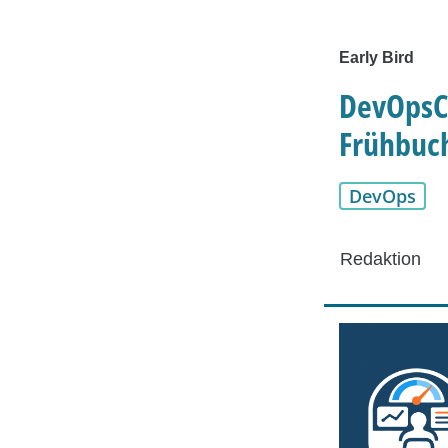
Early Bird
DevOpsCo
Frühbuch
DevOps
Redaktion