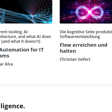
ent tooling, AI
Die kognitive Seite produkt
hitecture, and what AI does
Softwareentwicklung
 (and what it doesn't)
Flow erreichen und
 Automation for IT
halten
ams
Christian Seifert
r Alva
ligence.