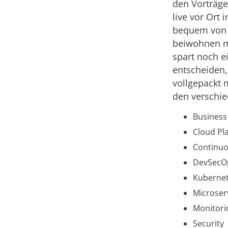
den Vorträg
live vor Ort
bequem von 
beiwohnen mö
spart noch ei
entscheiden,
vollgepackt
den verschi
Business
Cloud Pl
Continuo
DevSecO
Kuberne
Microser
Monitori
Security