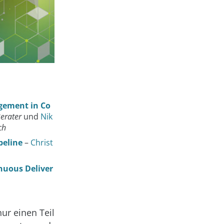
gement in Co
Berater
und
Nik
ch
peline
–
Christ
nuous Deliver
ur einen Teil