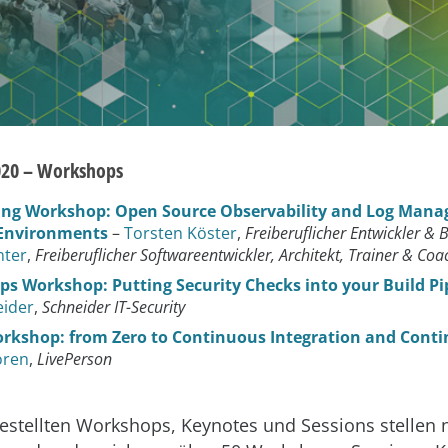
20 – Workshops
ing Workshop: Open Source Observability and Log Mana
 Environments
–
Torsten Köster
,
Freiberuflicher Entwickler & 
nter
,
Freiberuflicher Softwareentwickler, Architekt, Trainer & Coa
s Workshop: Putting Security Checks into your Build Pi
eider
,
Schneider IT-Security
rkshop: from Zero to Continuous Integration and Conti
oren
,
LivePerson
gestellten Workshops, Keynotes und Sessions stellen n