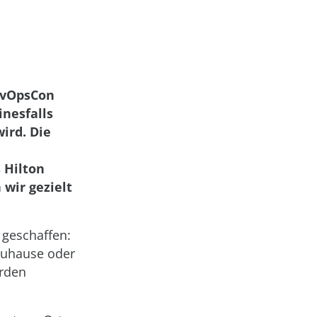
evOpsCon
inesfalls
ird. Die
 Hilton
 wir gezielt
 geschaffen:
zuhause oder
erden