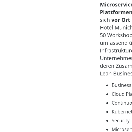
Microservic
Plattforme
sich
vor Ort
Hotel Munic
50 Workshop
umfassend ü
Infrastrukt
Unternehmen
deren Zusam
Lean Busines
Business
Cloud Pl
Continuo
Kuberne
Security
Microser