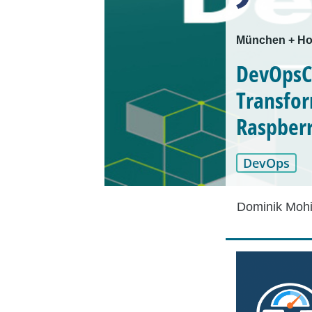
München + Ho
DevOpsCo
Transfor
Raspberr
DevOps
Dominik Mohi