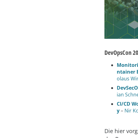
DevOpsCon 20
Monitor
ntainer
olaus Wi
DevSecOp
ian Schn
CI/CD Wo
y
–
Nir K
Die hier vor