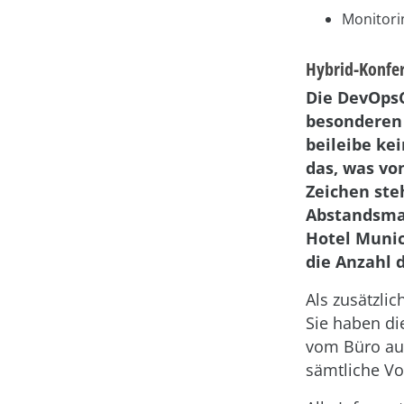
Monitorin
Hybrid-Konfe
Die DevOpsC
besonderen 
beileibe kei
das, was vo
Zeichen ste
Abstandsmaß
Hotel Munic
die Anzahl 
Als zusätzli
Sie haben di
vom Büro aus
sämtliche Vo