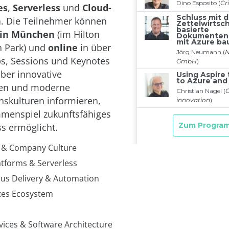
es
,
Serverless
und
Cloud-
n
. Die Teilnehmer können
 in München
(im Hilton
h Park) und
online
in über
s, Sessions und Keynotes
ber innovative
uren und moderne
skulturen informieren,
menspiel zukunftsfähiges
s ermöglicht.
 & Company Culture
atforms & Serverless
us Delivery & Automation
tes Ecosystem
vices & Software Architecture