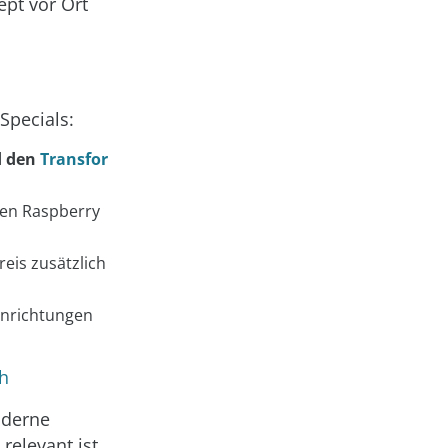
pt vor Ort
Specials:
d den
Transfor
nen Raspberry
eis zusätzlich
inrichtungen
h
oderne
relevant ist.