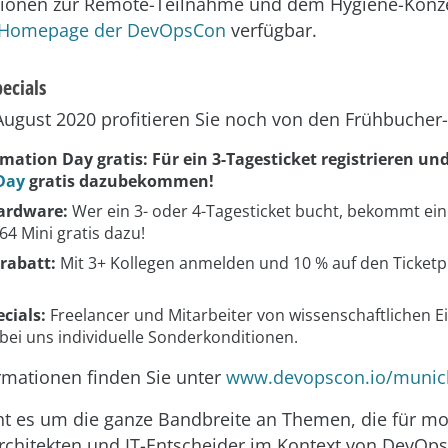
ationen zur Remote-Teilnahme und dem Hygiene-Konze
Homepage der DevOpsCon
verfügbar.
ecials
August 2020 profitieren Sie noch von den Frühbucher-
mation Day gratis: Für ein 3-Tagesticket registrieren un
Day
gratis dazubekommen!
ardware:
Wer ein 3- oder 4-Tagesticket bucht, bekommt ei
64 Mini gratis dazu!
rabatt:
Mit 3+ Kollegen anmelden und 10 % auf den Ticketpr
cials:
Freelancer und Mitarbeiter von wissenschaftlichen E
bei uns individuelle Sonderkonditionen.
rmationen finden Sie unter
www.devopscon.io/munic
eht es um die ganze Bandbreite an Themen, die für m
Architekten und IT-Entscheider im Kontext von DevOps 