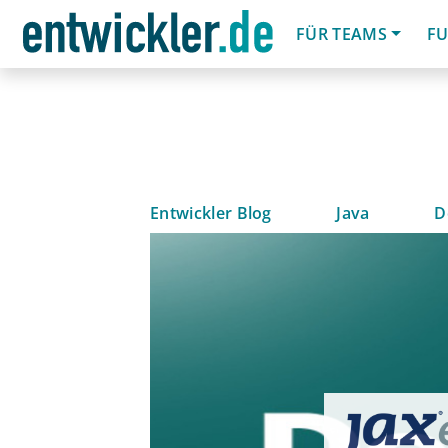
FÜR TEAMS
FU
Entwickler Blog
Java
D