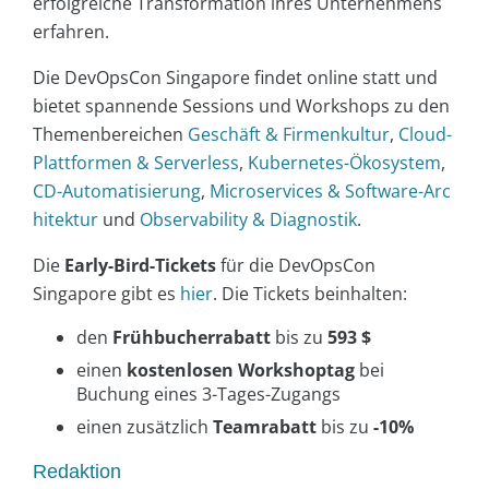
erfolgreiche Transformation ihres Unternehmens
erfahren.
Die DevOpsCon Singapore findet online statt und
bietet spannende Sessions und Workshops zu den
Themenbereichen
Geschäft & Firmenkultur
,
Cloud-
Plattformen & Serverless
,
Kubernetes-Ökosystem
,
CD-Automatisierung
,
Microservices & Software-Arc
hitektur
und
Observability & Diagnostik
.
Die
Early-Bird-Tickets
für die DevOpsCon
Singapore gibt es
hier
. Die Tickets beinhalten:
den
Frühbucherrabatt
bis zu
593 $
einen
kostenlosen Workshoptag
bei
Buchung eines 3-Tages-Zugangs
einen zusätzlich
Teamrabatt
bis zu
-10%
Redaktion