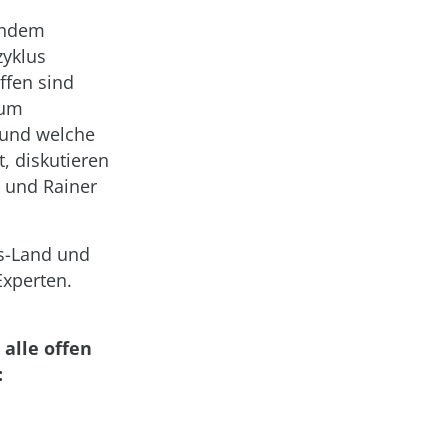
 indem
zyklus
ffen sind
rum
 und welche
, diskutieren
r und Rainer
ps-Land und
Experten.
 alle offen
: