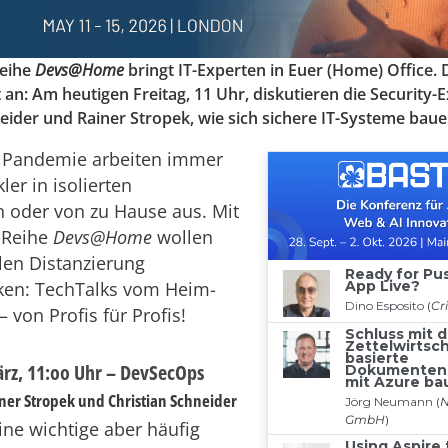
Reihe
Devs@Home
bringt IT-Experten in Euer (Home) Office.
t an: Am heutigen Freitag, 11 Uhr, diskutieren die Security-
eider und Rainer Stropek, wie sich sichere IT-Systeme baue
r Pandemie arbeiten immer
er in isolierten
oder von zu Hause aus. Mit
-Reihe
Devs@Home
wollen
alen Distanzierung
ken: TechTalks vom Heim-
– von Profis für Profis!
März, 11:oo Uhr – DevSecOps
ner Stropek und Christian Schneider
eine wichtige aber häufig