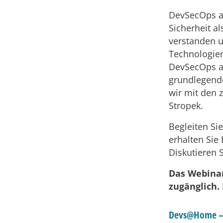
DevSecOps al
Sicherheit a
verstanden u
Technologie
DevSecOps al
grundlegende
wir mit den 
Stropek.
Begleiten Si
erhalten Sie
Diskutieren S
Das Webinar
zugänglich.
Devs@Home – L