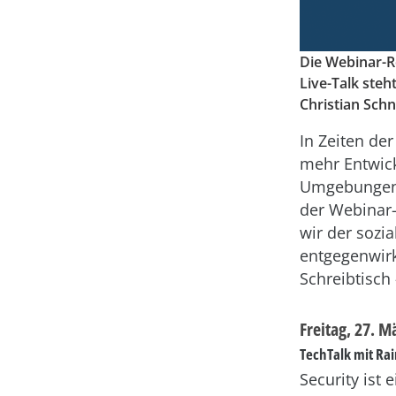
Die Webinar-
Live-Talk steh
Christian Schn
In Zeiten de
mehr Entwickl
Umgebungen 
der Webinar
wir der sozi
entgegenwir
Schreibtisch 
Freitag, 27. 
TechTalk mit Rai
Security ist 