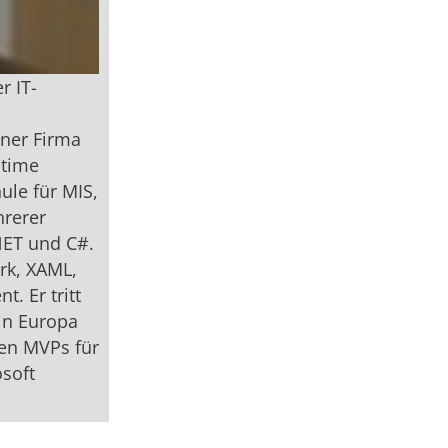
r IT-
iner Firma
 time
ule für MIS,
hrerer
NET und C#.
rk, XAML,
. Er tritt
in Europa
ten MVPs für
osoft