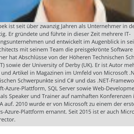
pek ist seit über zwanzig Jahren als Unternehmer in de
tig. Er gründete und führte in dieser Zeit mehrere IT-
ungsunternehmen und entwickelt im Augenblick in se
chitects mit seinem Team die preisgekrönte Software
iner hat Abschlüsse von der Höheren Technischen Sch
T) sowie der University of Derby (UK). Er ist Autor me
und Artikel in Magazinen im Umfeld von Microsoft .
nischen Schwerpunkte sind C# und das .NET-Framewo
ft-Azure-Plattform, SQL Server sowie Web-Development
als Speaker und Trainer auf namhaften Konferenzen 
 auf. 2010 wurde er von Microsoft zu einem der ers
-Azure-Plattform ernannt. Seit 2015 ist er auch Micr
rector.