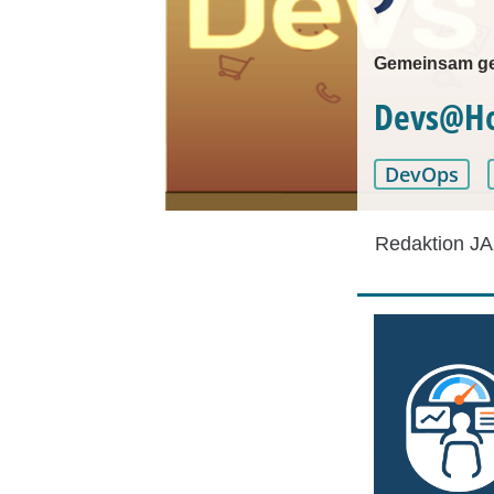
Gemeinsam geg
Devs@Hom
DevOps
Redaktion JA