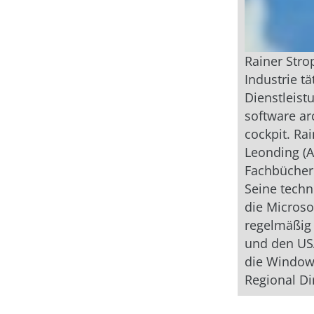
Rainer Stro
Industrie tä
Dienstleist
software ar
cockpit. Ra
Leonding (A
Fachbücher 
Seine tech
die Microso
regelmäßig 
und den USA
die Windows
Regional Di