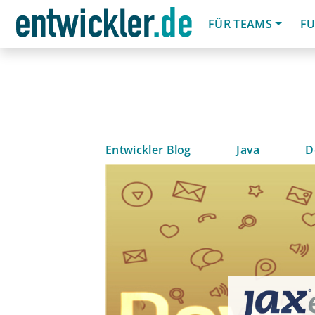
FÜR TEAMS
FU
Entwickler Blog
Java
D