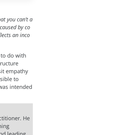
at you can’t a
 caused by co
lects an inco
t to do with
tructure
sit empathy
sible to
 was intended
titioner. He
ning
and leading