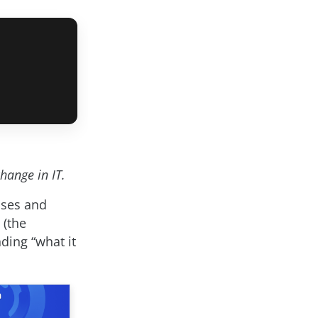
hange in IT.
ises and
 (the
ding “what it