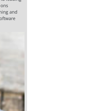
ions
ching and
software