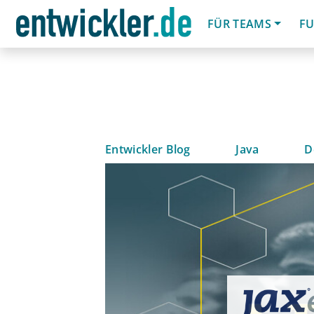
FÜR TEAMS
FU
Entwickler Blog
Java
D