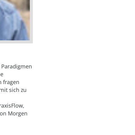
ve Paradigmen
ie
n fragen
it sich zu
raxisFlow,
 von Morgen