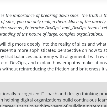
es the importance of breaking down silos. The truth is th
d of silos; you can only realign them. Much of the anxiety
opics such as „Enterprise DevOps“ and „DevOps teams“ ref
tanding of the nature of large, complex organizations.
 I will dig more deeply into the reality of silos and wha
 present a more sophisticated perspective on how to s
ay that balances autonomy with alignment. I will revi
ce of DevOps, and explain how empathy makes it pos
 without reintroducing the friction and brittleness it
nationally recognized IT coach and design thinking prac
 in helping digital organizations build continuous lear
is career spans over thirty years of building systems 