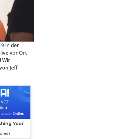
19
in der
live vor Ort
! Wir
von Jeff