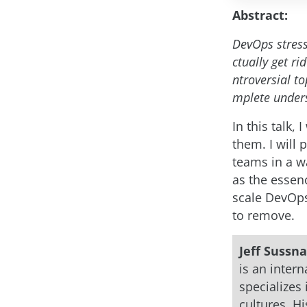
Abstract:
DevOps stress
ctually get ri
ntroversial t
mplete unders
In this talk,
them. I will
teams in a w
as the essen
scale DevOps
to remove.
Jeff Sussna
is an inter
specializes
cultures. H