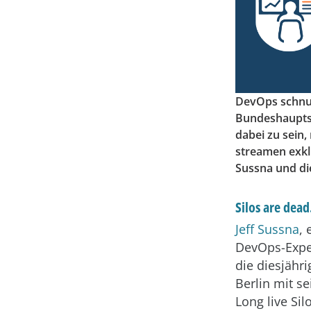
DevOps schnup
Bundeshauptsta
dabei zu sein,
streamen exkl
Sussna und di
Silos are dead.
Jeff Sussna
,
DevOps-Exper
die diesjähr
Berlin mit se
Long live Sil