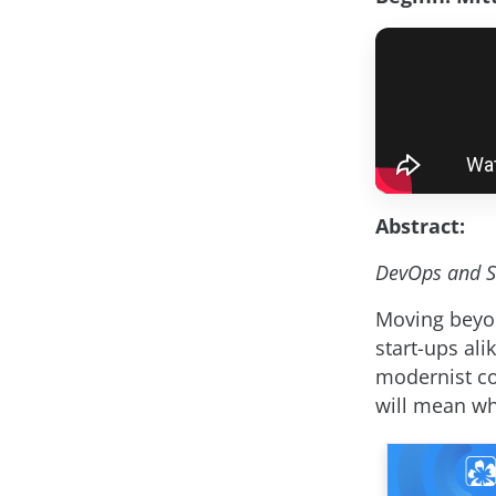
Abstract:
DevOps and Se
Moving beyon
start-ups ali
modernist co
will mean wh