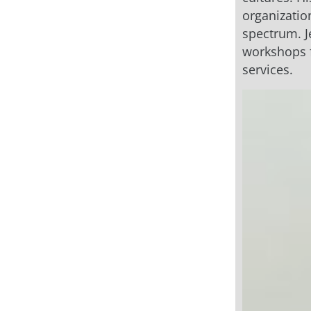
organizatio
spectrum. J
workshops f
services.