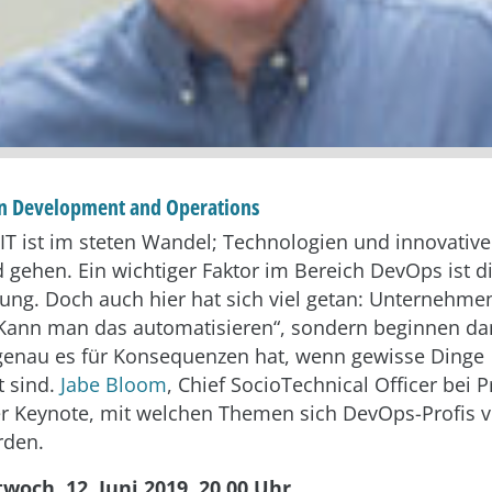
n Development and Operations
 IT ist im steten Wandel; Technologien und innovati
ehen. Ein wichtiger Faktor im Bereich DevOps ist d
ung. Doch auch hier hat sich viel getan: Unternehme
Kann man das automatisieren“, sondern beginnen dam
genau es für Konsequenzen hat, wenn gewisse Dinge
t sind.
Jabe Bloom
, Chief SocioTechnical Officer bei P
ser Keynote, mit welchen Themen sich DevOps-Profis
rden.
woch, 12. Juni 2019, 20.00 Uhr