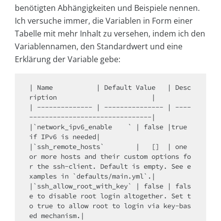
benötigten Abhängigkeiten und Beispiele nennen.
Ich versuche immer, die Variablen in Form einer
Tabelle mit mehr Inhalt zu versehen, indem ich den
Variablennamen, den Standardwert und eine
Erklärung der Variable gebe:
| Name           | Default Value   | Desc
ription                        |

| -------------- | --------------- | ----
-------------------------------|

|`network_ipv6_enable    ` | false |true 
if IPv6 is needed|

|`ssh_remote_hosts`        |   []  | one 
or more hosts and their custom options fo
r the ssh-client. Default is empty. See e
xamples in `defaults/main.yml`.|

|`ssh_allow_root_with_key` | false | fals
e to disable root login altogether. Set t
o true to allow root to login via key-bas