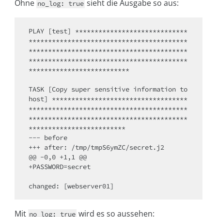
Ohne
sieht die Ausgabe so aus:
no_log: true
PLAY [test] *****************************
*****************************************
*****************************************
*****************************************
**************************

TASK [Copy super sensitive information to 
host] ***********************************
*****************************************
*****************************************
*************************

--- before

+++ after: /tmp/tmpS6ymZC/secret.j2

@@ -0,0 +1,1 @@

+PASSWORD=secret

Mit
wird es so aussehen:
no_log: true