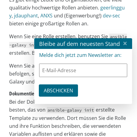
qualitativ hochwertige Rollen anbieten.
geerlinggu
y
,
jdauphant
,
ANXS
und (Eigenwerbung!)
dev-sec
bieten einige großartige Rollen an.
Wenn Sie eine Rolle erstellen, benutzen Sie
ansible
×
Bleibe auf dem neuesten Stand
, um das initiale Verzeichnislayout zu
-galaxy init
erstellen. Behalten Sie dieses auch bei!
Melde dich jetzt zum Newsletter an:
Wenn Sie alle hier aufgeführten Best Practices
befolgen, sollten Ihre Rollen problemlos auf Ansible
Galaxy und GitHub veröffentlicht werden können.
Dokumentieren von Rollen
Bei der Dokumentation von Rollen ist es am
besten, das von
erstellte
ansible-galaxy init
Template zu verwenden. Dort müssen Sie die Rolle
und ihre Funktion beschreiben, die verwendeten
Variablen auflisten und erklären sowie die