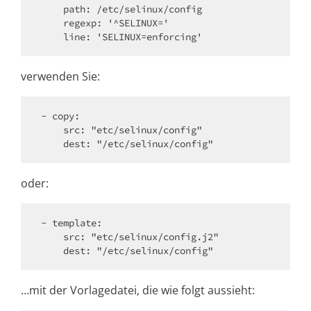
    path: /etc/selinux/config

    regexp: '^SELINUX='

verwenden Sie:
- copy:

    src: "etc/selinux/config"

oder:
- template:

    src: "etc/selinux/config.j2"

…mit der Vorlagedatei, die wie folgt aussieht: