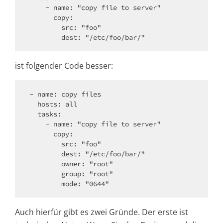
    - name: "copy file to server"

      copy:

        src: "foo"

ist folgender Code besser:
- name: copy files

  hosts: all

  tasks:

    - name: "copy file to server"

      copy:

        src: "foo"

        dest: "/etc/foo/bar/"

        owner: "root"

        group: "root"

Auch hierfür gibt es zwei Gründe. Der erste ist