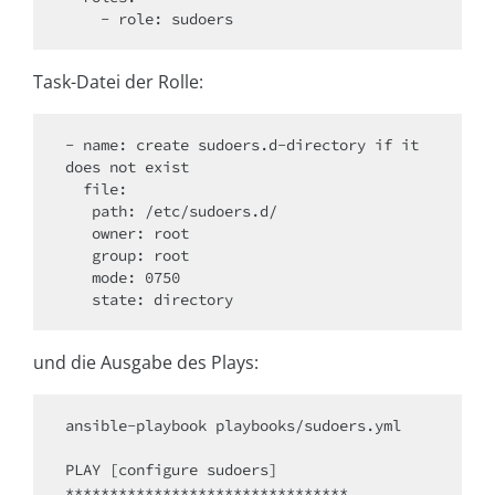
Task-Datei der Rolle:
- name: create sudoers.d-directory if it 
does not exist

  file:

   path: /etc/sudoers.d/

   owner: root

   group: root

   mode: 0750

und die Ausgabe des Plays:
ansible-playbook playbooks/sudoers.yml

PLAY [configure sudoers] 

********************************
