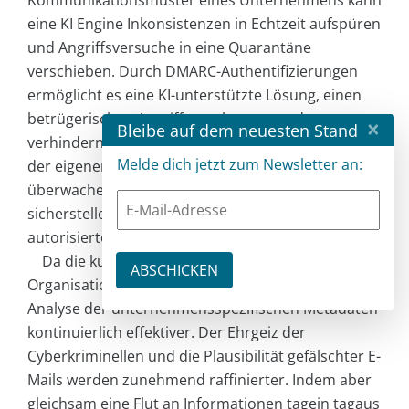
eine KI Engine Inkonsistenzen in Echtzeit aufspüren
und Angriffsversuche in eine Quarantäne
verschieben. Durch DMARC-Authentifizierungen
ermöglicht es eine KI-unterstützte Lösung, einen
betrügerischen Angriff zu erkennen und zu
×
Bleibe auf dem neuesten Stand
verhindern. Mit DMARC können Unternehmen von
Melde dich jetzt zum Newsletter an:
der eigenen Domain verschickte E-Mails
überwachen, einen legitimierten E-Mail-Verkehr
sicherstellen und das Versenden nicht
autorisierter Nachrichten verhindern.
Da die künstliche Intelligenz innerhalb einer
Organisation „heranreift“, wird sie durch die
Analyse der unternehmensspezifischen Metadaten
kontinuierlich effektiver. Der Ehrgeiz der
Cyberkriminellen und die Plausibilität gefälschter E-
Mails werden zunehmend raffinierter. Indem aber
gleichsam eine Flut an Informationen tagein tagaus