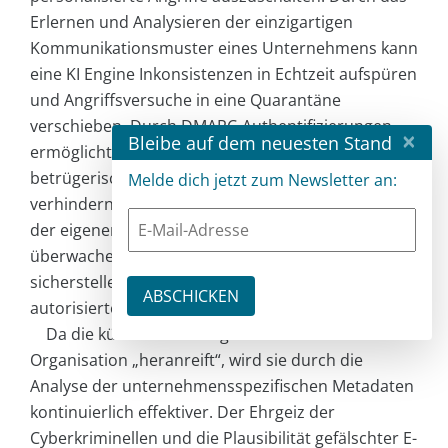
Erlernen und Analysieren der einzigartigen
Kommunikationsmuster eines Unternehmens kann
eine KI Engine Inkonsistenzen in Echtzeit aufspüren
und Angriffsversuche in eine Quarantäne
verschieben. Durch DMARC-Authentifizierungen
×
Bleibe auf dem neuesten Stand
ermöglicht es eine KI-unterstützte Lösung, einen
betrügerischen Angriff zu erkennen und zu
Melde dich jetzt zum Newsletter an:
verhindern. Mit DMARC können Unternehmen von
der eigenen Domain verschickte E-Mails
überwachen, einen legitimierten E-Mail-Verkehr
sicherstellen und das Versenden nicht
autorisierter Nachrichten verhindern.
Da die künstliche Intelligenz innerhalb einer
Organisation „heranreift“, wird sie durch die
Analyse der unternehmensspezifischen Metadaten
kontinuierlich effektiver. Der Ehrgeiz der
Cyberkriminellen und die Plausibilität gefälschter E-