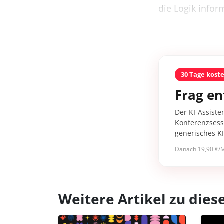
die Logik infor
30 Tage kost
Frag en
Der KI-Assiste
Konferenzsessi
generisches K
Danach 19,90 €/M
Weitere Artikel zu di