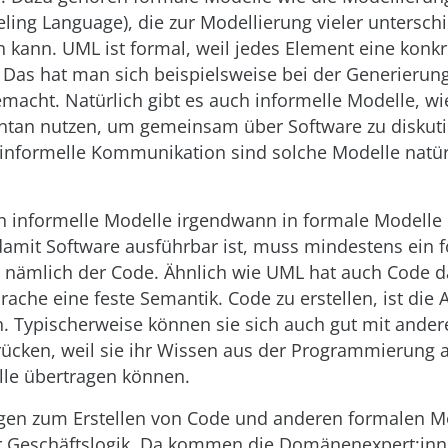
ling Language), die zur Modellierung vieler unterschi
 kann. UML ist formal, weil jedes Element eine konkre
 Das hat man sich beispielsweise bei der Generierun
acht. Natürlich gibt es auch informelle Modelle, wie
tan nutzen, um gemeinsam über Software zu diskuti
 informelle Kommunikation sind solche Modelle natür
 informelle Modelle irgendwann in formale Modelle 
amit Software ausführbar ist, muss mindestens ein 
n, nämlich der Code. Ähnlich wie UML hat auch Code d
che eine feste Semantik. Code zu erstellen, ist die
n. Typischerweise können sie sich auch gut mit ande
ücken, weil sie ihr Wissen aus der Programmierung a
le übertragen können.
igen zum Erstellen von Code und anderen formalen M
r Geschäftslogik. Da kommen die Domänenexpert:innen