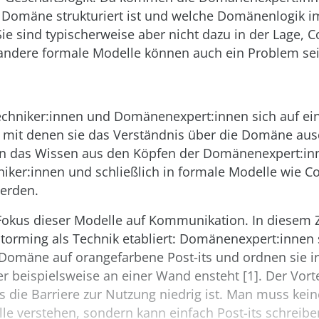
e Domäne strukturiert ist und welche Domänenlogik i
e sind typischerweise aber nicht dazu in der Lage, C
andere formale Modelle können auch ein Problem sei
chniker:innen und Domänenexpert:innen sich auf e
, mit denen sie das Verständnis über die Domäne au
n das Wissen aus den Köpfen der Domänenexpert:inn
iker:innen und schließlich in formale Modelle wie C
werden.
 Fokus dieser Modelle auf Kommunikation. In dies
Storming als Technik etabliert: Domänenexpert:innen
 Domäne auf orangefarbene Post-its und ordnen sie i
der beispielsweise an einer Wand ensteht [1]. Der Vorte
ss die Barriere zur Nutzung niedrig ist. Man muss ke
le verstehen, sondern kann einfach Post-its schreib