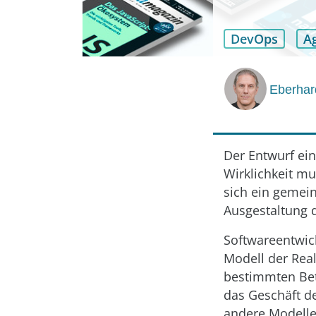
DevOps
Ag
Eberhar
Der Entwurf ein
Wirklichkeit m
sich ein gemei
Ausgestaltung d
Softwareentwick
Modell der Real
bestimmten Bet
das Geschäft d
andere Modelle