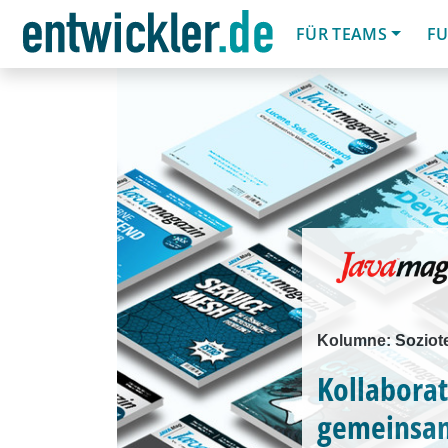
FÜR TEAMS
FU
Kolumne: Soziot
Kollabora
gemeinsa