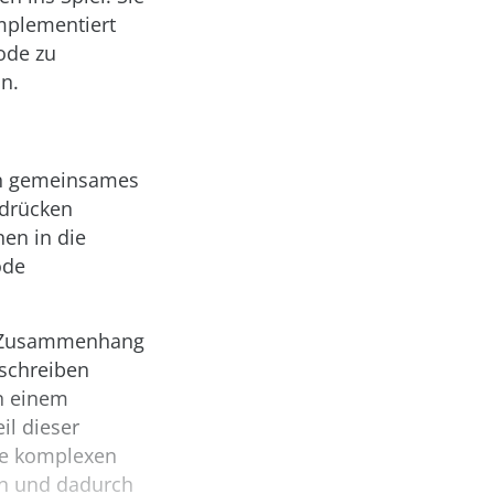
mplementiert
ode zu
n.
in gemeinsames
sdrücken
en in die
ode
em Zusammenhang
 schreiben
n einem
il dieser
ine komplexen
en und dadurch