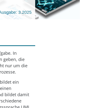
Ausgabe: 3.2025
gabe. In
n geben, die
ht nur um die
rozesse.
bildet ein
 einen
d bildet damit
erschiedene
ngssprache UML