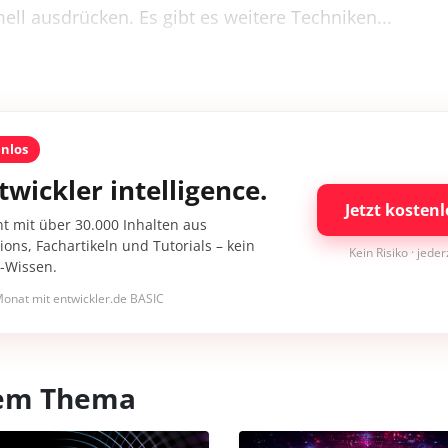
mell ausdrücken. Es gibt es weitere Techniken...
enlos
twickler intelligence.
Jetzt kostenl
nt mit über 30.000 Inhalten aus
ons, Fachartikeln und Tutorials – kein
Kein Risiko · jede
I-Wissen.
onat mit entwickler.de BASIC
esem Thema