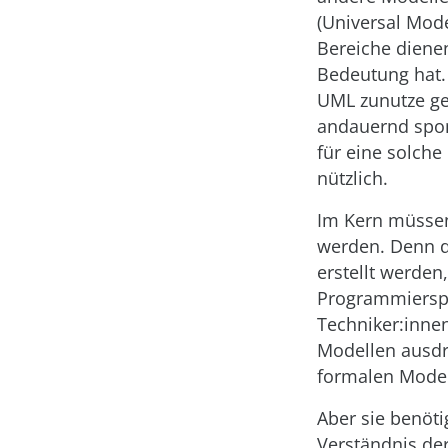
(Universal Mode
Bereiche dienen
Bedeutung hat.
UML zunutze gem
andauernd spon
für eine solche
nützlich.
Im Kern müssen
werden. Denn d
erstellt werde
Programmierspra
Techniker:inne
Modellen ausdr
formalen Model
Aber sie benöt
Verständnis de