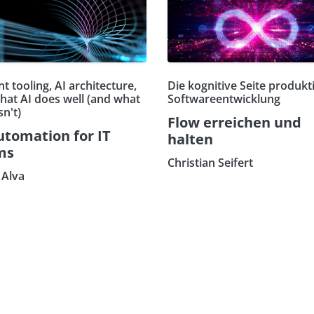
t tooling, AI architecture,
Die kognitive Seite produkt
hat AI does well (and what
Softwareentwicklung
sn't)
Flow erreichen und
utomation for IT
halten
ms
Christian Seifert
Alva