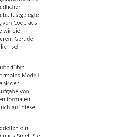
edlicher
te, festgelegte
g von Code aus
 wir sie
eren. Gerade
lich sehr
überführt
formales Modell
ank der
 Aufgabe von
ren formalen
uch auf diese
odellen ein
 ins Spiel. Sie