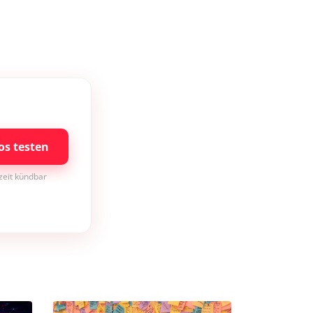
os testen
rzeit kündbar