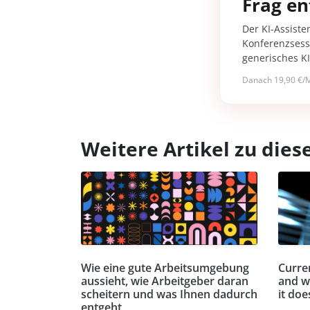
Frag en
Der KI-Assiste
Konferenzsessi
generisches K
Danach 19,90 €/M
Weitere Artikel zu di
Wie eine gute Arbeitsumgebung
Curren
aussieht, wie Arbeitgeber daran
and w
scheitern und was Ihnen dadurch
it doe
entgeht