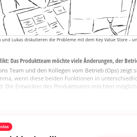
n und Lukas diskutieren die Probleme mit dem Key Value Store – u
ikt: Das Produktteam möchte viele Änderungen, der Betrie
ns Team und den Kollegen vom Betrieb (Ops) zeigt s
emma, wenn diese beiden Funktionen in unterschiedli
d: Die Entwickler des Produktteams möchten möglichs
enlos