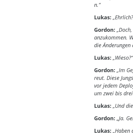
n.“
Lukas:
„Ehrlich
Gordon:
„Doch,
anzukommen. Wen
die Änderungen a
Lukas:
„Wieso?“
Gordon:
„Im Ge
reut. Diese Jung
vor jedem Deplo
um zwei bis drei
Lukas:
„Und die
Gordon:
„Ja. G
Lukas:
„Haben d