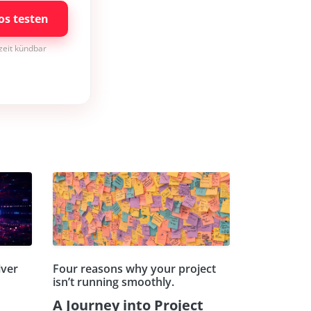
os testen
rzeit kündbar
iver
Four reasons why your project
isn’t running smoothly.
A Journey into Project