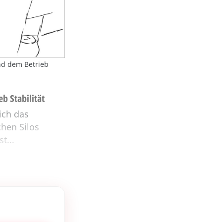
nd dem Betrieb
b Stabilität
ich das
chen Silos
t...