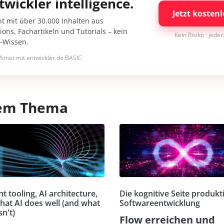
twickler intelligence.
Jetzt kostenl
nt mit über 30.000 Inhalten aus
ons, Fachartikeln und Tutorials – kein
Kein Risiko · jede
I-Wissen.
onat mit entwickler.de BASIC
esem Thema
t tooling, AI architecture,
Die kognitive Seite produkt
hat AI does well (and what
Softwareentwicklung
sn't)
Flow erreichen und