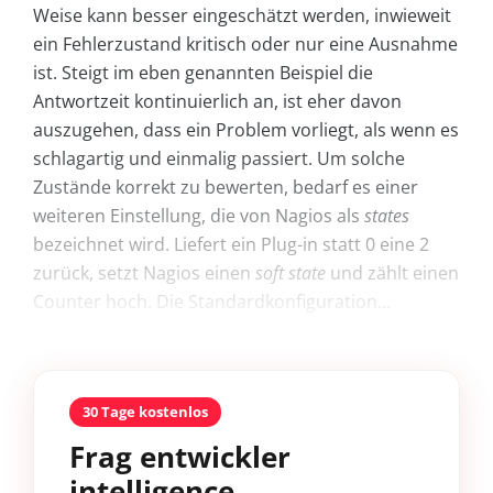
Weise kann besser eingeschätzt werden, inwieweit
ein Fehlerzustand kritisch oder nur eine Ausnahme
ist. Steigt im eben genannten Beispiel die
Antwortzeit kontinuierlich an, ist eher davon
auszugehen, dass ein Problem vorliegt, als wenn es
schlagartig und einmalig passiert. Um solche
Zustände korrekt zu bewerten, bedarf es einer
weiteren Einstellung, die von Nagios als
states
bezeichnet wird. Liefert ein Plug-in statt 0 eine 2
zurück, setzt Nagios einen
soft state
und zählt einen
Counter hoch. Die Standardkonfiguration...
30 Tage kostenlos
Frag entwickler
intelligence.