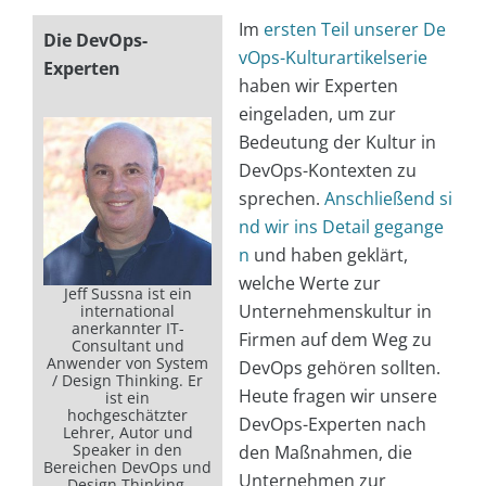
Im
ersten Teil unserer De
Die DevOps-
vOps-Kulturartikelserie
Experten
haben wir Experten
eingeladen, um zur
Bedeutung der Kultur in
DevOps-Kontexten zu
sprechen.
Anschließend si
nd wir ins Detail gegange
n
und haben geklärt,
welche Werte zur
Jeff Sussna ist ein
Unternehmenskultur in
international
anerkannter IT-
Firmen auf dem Weg zu
Consultant und
Anwender von System
DevOps gehören sollten.
/ Design Thinking. Er
Heute fragen wir unsere
ist ein
hochgeschätzter
DevOps-Experten nach
Lehrer, Autor und
Speaker in den
den Maßnahmen, die
Bereichen DevOps und
Unternehmen zur
Design Thinking.