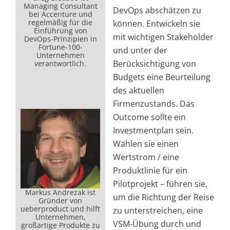
Managing Consultant
DevOps abschätzen zu
bei Accenture und
regelmäßig für die
können. Entwickeln sie
Einführung von
mit wichtigen Stakeholder
DevOps-Prinzipien in
Fortune-100-
und unter der
Unternehmen
Berücksichtigung von
verantwortlich.
Budgets eine Beurteilung
des aktuellen
Firmenzustands. Das
Outcome sollte ein
Investmentplan sein.
Wählen sie einen
Wertstrom / eine
Produktlinie für ein
Pilotprojekt – führen sie,
Markus Andrezak ist
um die Richtung der Reise
Gründer von
ueberproduct und hilft
zu unterstreichen, eine
Unternehmen,
VSM-Übung durch und
großartige Produkte zu