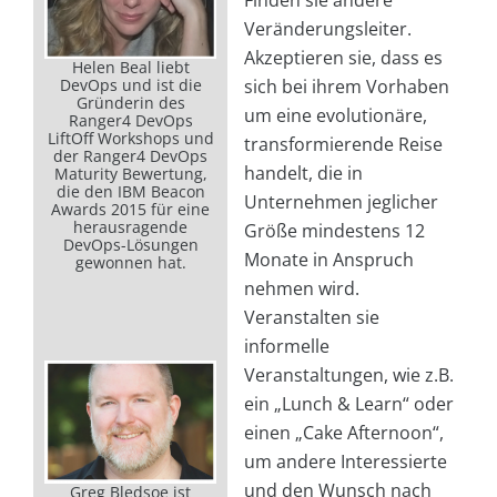
Finden sie andere
Veränderungsleiter.
Akzeptieren sie, dass es
Helen Beal liebt
DevOps und ist die
sich bei ihrem Vorhaben
Gründerin des
um eine evolutionäre,
Ranger4 DevOps
LiftOff Workshops und
transformierende Reise
der Ranger4 DevOps
handelt, die in
Maturity Bewertung,
die den IBM Beacon
Unternehmen jeglicher
Awards 2015 für eine
herausragende
Größe mindestens 12
DevOps-Lösungen
Monate in Anspruch
gewonnen hat.
nehmen wird.
Veranstalten sie
informelle
Veranstaltungen, wie z.B.
ein „Lunch & Learn“ oder
einen „Cake Afternoon“,
um andere Interessierte
und den Wunsch nach
Greg Bledsoe ist