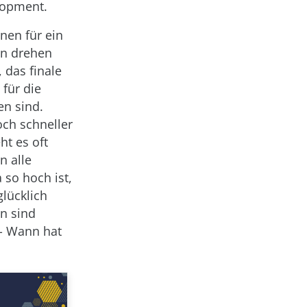
lopment.
nen für ein
en drehen
 das finale
für die
en sind.
ch schneller
ht es oft
n alle
so hoch ist,
glücklich
n sind
 - Wann hat