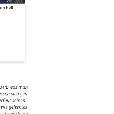
etzen, was man
assen sich gen
füllt seinen
eits gelerntes
ne Projekte ab