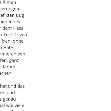
weiß man
sserungen
efixten Bug
onierendes
ir dem Hass
m Test Driven
fixen, ohne
n Hate
ammieren von
fen, ganz
t darum,
achen.
 hat und das
eren und
es genau
al wie viele