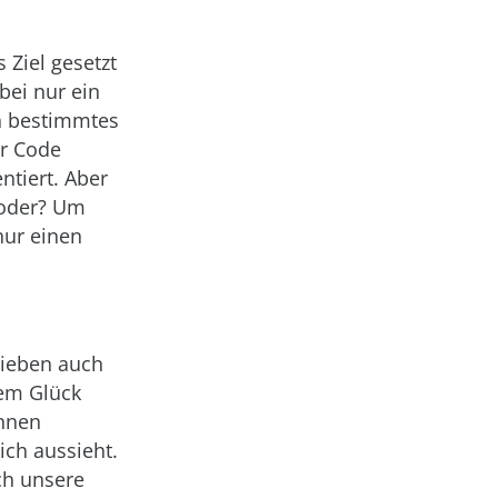
Ziel gesetzt
bei nur ein
n bestimmtes
er Code
ntiert. Aber
 oder? Um
nur einen
lieben auch
dem Glück
innen
ich aussieht.
ch unsere