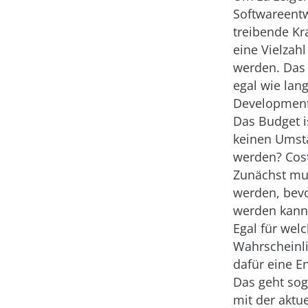
Softwareentw
treibende Kra
eine Vielzah
werden. Das 
egal wie lan
Development 
Das Budget i
keinen Umst
werden? Cos
Zunächst mus
werden, bevo
werden kann
Egal für wel
Wahrscheinli
dafür eine E
Das geht so
mit der aktu