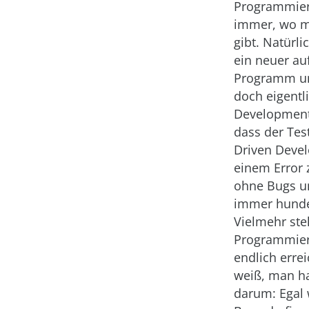
Programmier
immer, wo m
gibt. Natürl
ein neuer au
Programm und
doch eigentl
Development
dass der Te
Driven Deve
einem Error 
ohne Bugs un
immer hunder
Vielmehr ste
Programmiere
endlich erre
weiß, man ha
darum: Egal w