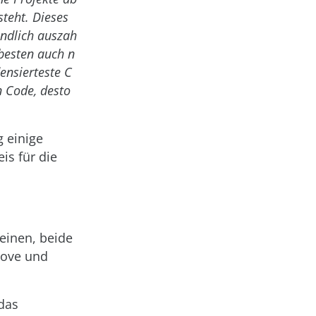
teht. Dieses
endlich auszah
 besten auch n
ensierteste C
n Code, desto
g einige
is für die
einen, beide
Love und
das