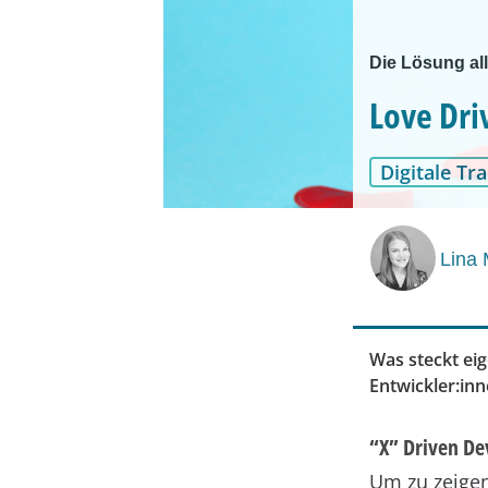
Die Lösung al
Love Dr
Digitale Tr
Lina 
Was steckt ei
Entwickler:in
“X” Driven D
Um zu zeigen