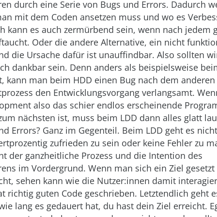
en durch eine Serie von Bugs und Errors. Dadurch 
an mit dem Coden ansetzen muss und wo es Verbe
ich kann es auch zermürbend sein, wenn nach jedem g
ftaucht. Oder die andere Alternative, ein nicht funkti
 die Ursache dafür ist unauffindbar. Also sollten w
ich dankbar sein. Denn anders als beispielsweise bei
, kann man beim HDD einen Bug nach dem anderen 
stprozess den Entwicklungsvorgang verlangsamt. Wen
lopment also das schier endlos erscheinende Progr
zum nächsten ist, muss beim LDD dann alles glatt lau
d Errors? Ganz im Gegenteil. Beim LDD geht es nich
tprozentig zufrieden zu sein oder keine Fehler zu m
ht der ganzheitliche Prozess und die Intention des
ns im Vordergrund. Wenn man sich ein Ziel gesetzt
icht, sehen kann wie die Nutzer:innen damit interagi
t richtig guten Code geschrieben. Letztendlich geht 
ie lang es gedauert hat, du hast dein Ziel erreicht. Eg