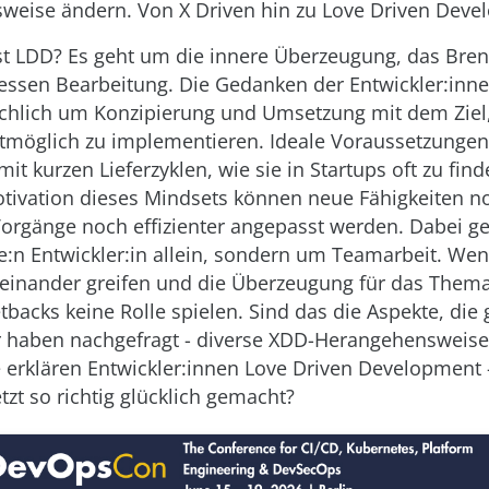
eise ändern. Von X Driven hin zu Love Driven Deve
t LDD? Es geht um die innere Überzeugung, das Bren
dessen Bearbeitung. Die Gedanken der Entwickler:inn
chlich um Konzipierung und Umsetzung mit dem Ziel,
tmöglich zu implementieren. Ideale Voraussetzungen 
it kurzen Lieferzyklen, wie sie in Startups oft zu find
tivation dieses Mindsets können neue Fähigkeiten no
Vorgänge noch effizienter angepasst werden. Dabei ge
e:n Entwickler:in allein, sondern um Teamarbeit. Wen
einander greifen und die Überzeugung für das Thema 
backs keine Rolle spielen. Sind das die Aspekte, die 
 haben nachgefragt - diverse XDD-Herangehensweise
 erklären Entwickler:innen Love Driven Development
tzt so richtig glücklich gemacht?