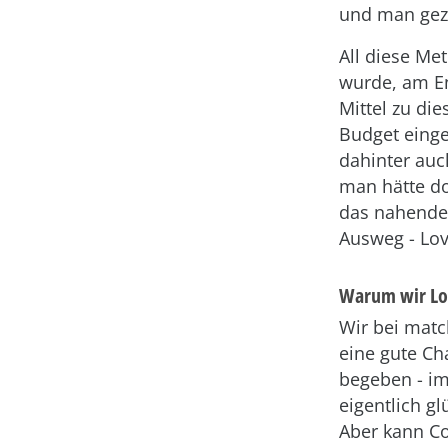
und man gezw
All diese Me
wurde, am En
Mittel zu di
Budget eingeh
dahinter auc
man hätte d
das nahende 
Ausweg - Lo
Warum wir Lo
Wir bei matc
eine gute Ch
begeben - im
eigentlich gl
Aber kann Co