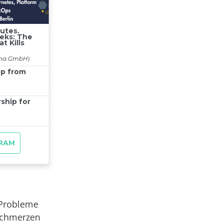
 Probleme
 schmerzen