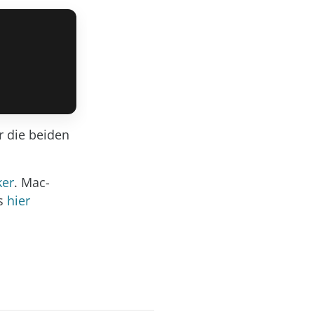
r die beiden
ker
. Mac-
es
hier