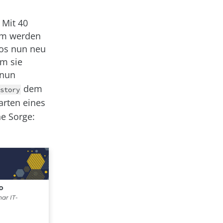
 Mit 40
em werden
os nun neu
em sie
 nun
dem
story
arten eines
e Sorge: