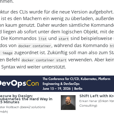
ommen.
uktur des CLIs wurde für die neue Version aufgebohrt.
st es den Machern ein wenig zu überladen, außerd
n kaum genutzt. Daher wurden sämtliche Kommand
d liegen ab sofort unter dem logischen Objekt, mit d
n. Die Kommandos
und
sind beispielsweise
list
start
dos von
, während das Kommando
docker container
hi
zugeordnet ist. Zukünftig soll man also zum St
r image
den Befehl
verwenden. Aber kein
docker container start
 Syntax wird weiter unterstützt.