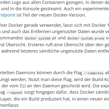
rden Logs aus allen Containern gezogen, in denen de
t, und in die Konsole gestreamt. Auch ein experimente
Endpoint
ist Teil der neuen Docker-Version.
cher Docker gerade verwendet, lässt sich mit Docker 1
 und auch das Entfernen ungenutzter Daten wurde ve
 Kommandos
und
s
docker system df
docker system prune
nd Übersicht. Ersteres ruft eine Übersicht über den g
, während letzteres sämtliche ungenutzte Daten entfe
erteilten Daemons können durch die Flag
ab
--compress
unigt werden. Nutzt man diese Flag, wird der Build-K
 der vom CLI an den Daemon geschickt wird. Die exp
lag
sorgt hingegen dafür, dass Docker sämtl
--squash
Layer, die ein Build produziert hat, in einen neuen e
menfasst.