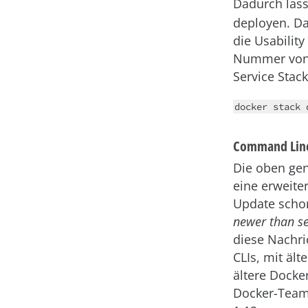
Dadurch lass
deployen. Da
die Usabilit
Nummer von I
Service Stack
docker stack 
Command Line
Die oben gen
eine erweite
Update scho
newer than se
diese Nachri
CLIs, mit äl
ältere Docke
Docker-Team