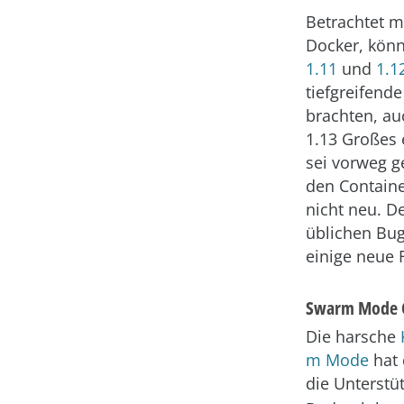
Betrachtet m
Docker, kön
1.11
und
1.1
tiefgreifend
brachten, auc
1.13 Großes 
sei vorweg g
den Containe
nicht neu. D
üblichen Bug
einige neue 
Swarm Mode 
Die harsche
m Mode
hat 
die Unterstü