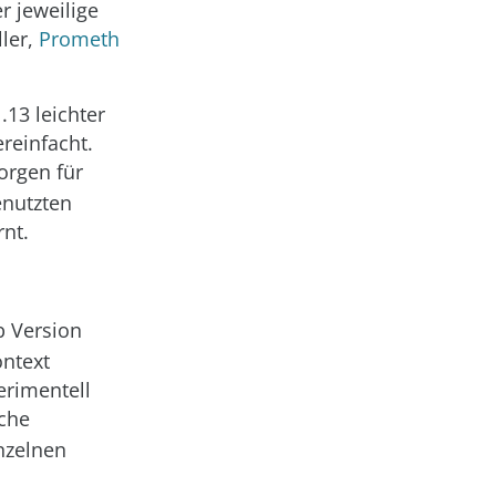
r jeweilige
ller,
Prometh
.13 leichter
reinfacht.
orgen für
enutzten
rnt.
 Version
ontext
erimentell
iche
inzelnen