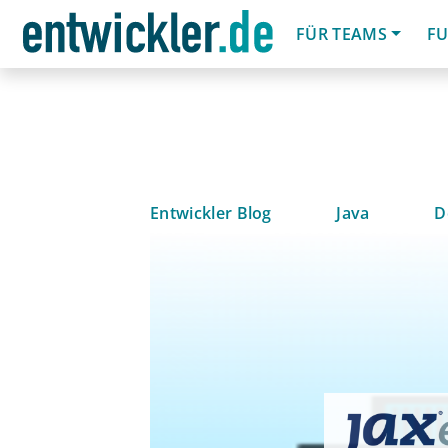
FÜR TEAMS
FU
Entwickler Blog
Java
D