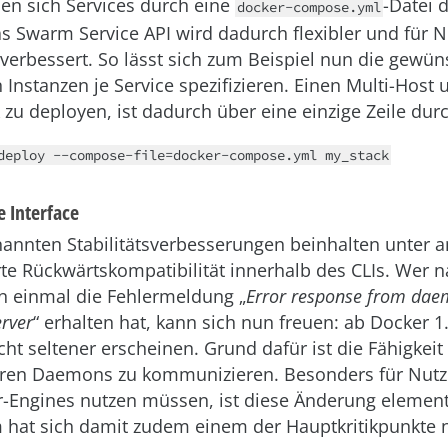
en sich Services durch eine
-Datei d
docker-compose.yml
s Swarm Service API wird dadurch flexibler und für N
y verbessert. So lässt sich zum Beispiel nun die gewün
nstanzen je Service spezifizieren. Einen Multi-Host 
 zu deployen, ist dadurch über eine einzige Zeile dur
deploy --compose-file=docker-compose.yml my_stack
 Interface
annten Stabilitätsverbesserungen beinhalten unter
rte Rückwärtskompatibilität innerhalb des CLIs. Wer 
n einmal die Fehlermeldung „
Error response from daem
rver
“ erhalten hat, kann sich nun freuen: ab Docker 1
cht seltener erscheinen. Grund dafür ist die Fähigkei
teren Daemons zu kommunizieren. Besonders für Nutz
r-Engines nutzen müssen, ist diese Änderung element
 hat sich damit zudem einem der Hauptkritikpunkte 