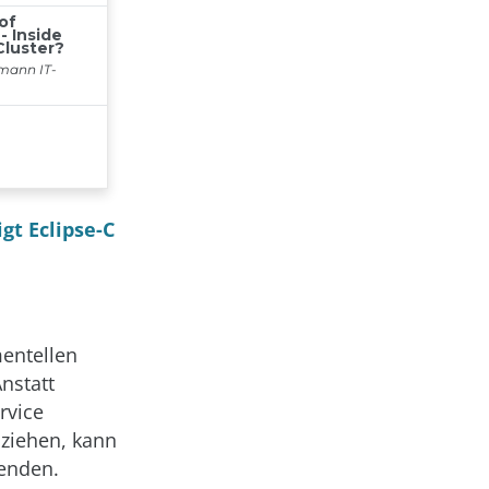
gt Eclipse-C
mentellen
nstatt
rvice
uziehen, kann
enden.