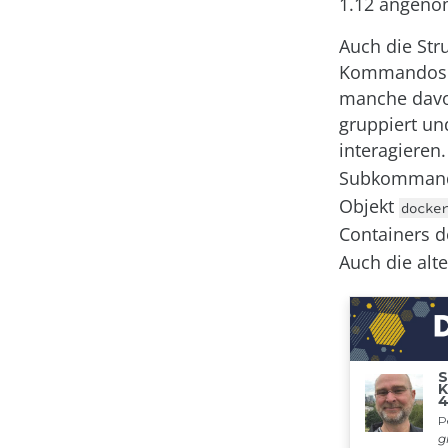
1.12 angen
Auch die Str
Kommandos i
manche davo
gruppiert un
interagiere
Subkomman
Objekt
docke
Containers 
Auch die alte