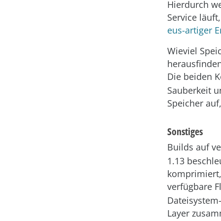
Hierdurch we
Service läuf
eus-artiger 
Wieviel Spei
herausfinden
Die beiden
Sauberkeit u
Speicher auf
Sonstiges
Builds auf v
1.13 beschle
komprimiert,
verfügbare F
Dateisystem-
Layer zusam