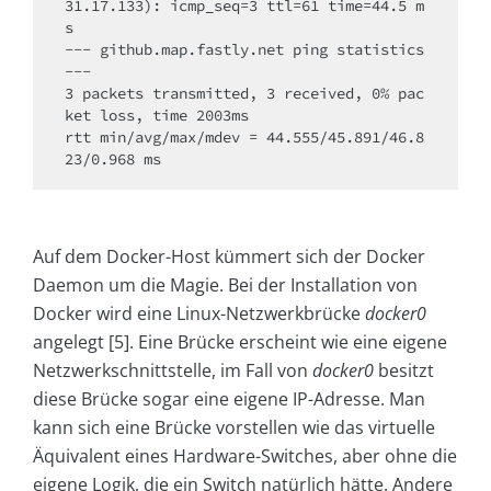
31.17.133): icmp_seq=3 ttl=61 time=44.5 m
s

--- github.map.fastly.net ping statistics 
---

3 packets transmitted, 3 received, 0% pac
ket loss, time 2003ms

rtt min/avg/max/mdev = 44.555/45.891/46.8
23/0.968 ms
Auf dem Docker-Host kümmert sich der Docker
Daemon um die Magie. Bei der Installation von
Docker wird eine Linux-Netzwerkbrücke
docker0
angelegt [5]. Eine Brücke erscheint wie eine eigene
Netzwerkschnittstelle, im Fall von
docker0
besitzt
diese Brücke sogar eine eigene IP-Adresse. Man
kann sich eine Brücke vorstellen wie das virtuelle
Äquivalent eines Hardware-Switches, aber ohne die
eigene Logik, die ein Switch natürlich hätte. Andere