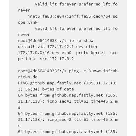
       valid_lft forever preferred_lft fo
rever

    inet6 fe80::e047:24ff:fe55:ded4/64 sc
ope link

       valid_lft forever preferred_lft fo
rever

root@4de56414033f:/# ip ro show

default via 172.17.42.1 dev ether

172.17.0.0/16 dev eth0  proto kernel  sco
pe link  src 172.17.0.2

root@4de56414033f:/# ping -c 3 www.infrab
ricks.de

PING github.map.fastly.net (185.31.17.13
3) 56(84) bytes of data.

64 bytes from github.map.fastly.net (185.
31.17.133): icmp_seq=1 ttl=61 time=46.2 m
s

64 bytes from github.map.fastly.net (185.
31.17.133): icmp_seq=2 ttl=61 time=46.8 m
s

64 bytes from github.map.fastly.net (185.