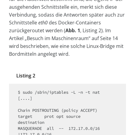
ausgehenden Schnittstelle ein, merkt sich diese
Verbindung, sodass die Antworten später auch zur
Schnittstelle
eth0
des Docker-Containers
zurückgeroutet werden (
Abb. 1
, Listing 2). Im
Artikel „Besuch im Maschinenraum“ auf Seite 14
wird beschrieben, wie eine solche Linux-Bridge mit
Bordmitteln angelegt wird.
Listing 2
$ sudo /sbin/iptables -L -n -t nat

[....]

Chain POSTROUTING (policy ACCEPT)

target     prot opt source               
destination

MASQUERADE  all  --  172.17.0.0/16       
!172.17.0.0/16