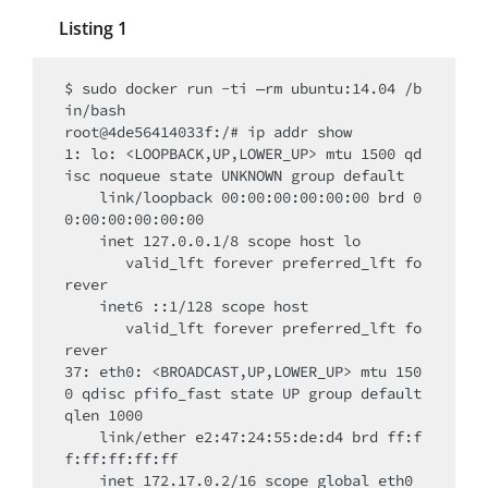
Listing 1
$ sudo docker run -ti —rm ubuntu:14.04 /b
in/bash

root@4de56414033f:/# ip addr show

1: lo: <LOOPBACK,UP,LOWER_UP> mtu 1500 qd
isc noqueue state UNKNOWN group default

    link/loopback 00:00:00:00:00:00 brd 0
0:00:00:00:00:00

    inet 127.0.0.1/8 scope host lo

       valid_lft forever preferred_lft fo
rever

    inet6 ::1/128 scope host

       valid_lft forever preferred_lft fo
rever

37: eth0: <BROADCAST,UP,LOWER_UP> mtu 150
0 qdisc pfifo_fast state UP group default 
qlen 1000

    link/ether e2:47:24:55:de:d4 brd ff:f
f:ff:ff:ff:ff

    inet 172.17.0.2/16 scope global eth0
