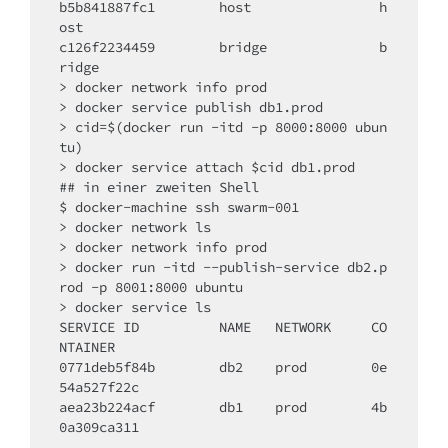
b5b841887fc1        host                h
ost

c126f2234459        bridge              b
ridge

> docker network info prod

> docker service publish db1.prod

> cid=$(docker run -itd -p 8000:8000 ubun
tu)

> docker service attach $cid db1.prod

## in einer zweiten Shell

$ docker-machine ssh swarm-001

> docker network ls

> docker network info prod

> docker run -itd --publish-service db2.p
rod -p 8001:8000 ubuntu

> docker service ls

SERVICE ID          NAME   NETWORK     CO
NTAINER

0771deb5f84b        db2    prod        0e
54a527f22c

aea23b224acf        db1    prod        4b
0a309ca311
