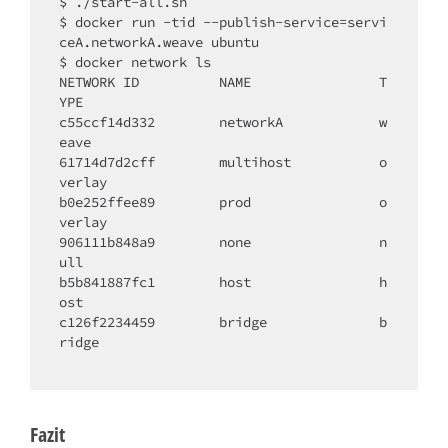
$ ./start-all.sh

$ docker run -tid --publish-service=servi
ceA.networkA.weave ubuntu

$ docker network ls

NETWORK ID          NAME                T
YPE

c55ccf14d332        networkA            w
eave

61714d7d2cff        multihost           o
verlay

b0e252ffee89        prod                o
verlay

906111b848a9        none                
n
ull
b5b841887fc1        host                h
ost

c126f2234459        bridge              b
ridge

Fazit