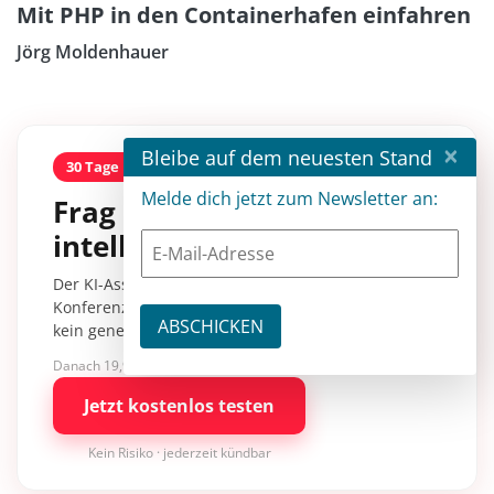
Mit PHP in den Containerhafen einfahren
Jörg Moldenhauer
×
Bleibe auf dem neuesten Stand
30 Tage kostenlos
Melde dich jetzt zum Newsletter an:
Frag entwickler
intelligence.
Der KI-Assistent mit über 30.000 Inhalten aus
Konferenzsessions, Fachartikeln und Tutorials –
kein generisches KI-Wissen.
Danach 19,90 €/Monat mit entwickler.de BASIC
Jetzt kostenlos testen
Kein Risiko · jederzeit kündbar