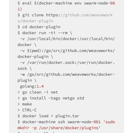
$ eval $(docker-machine env swarm-node-
00
1
)

$ git clone https:
//github.com/weavework
s/docker-plugin
$ cd docker-plugin

$ docker run -ti --rm \

 -v /usr/local/bin/docker:/usr/local/bin/
docker \

 -v $(pwd):/go/src/github.com/weaveworks/
docker-plugin \

 -v /
var
/run/docker.sock:/
var
/run/docker.
sock \

 -w /go/src/github.com/weaveworks/docker-
plugin \

 golang:
1.4
> go clean -i net

> go install -tags netgo std

> make

> CTRL-C

$ docker load < plugin.tar

$ docker-machine ssh swarm-node-
001
'sudo 
mkdir -p /usr/share/docker/plugins'