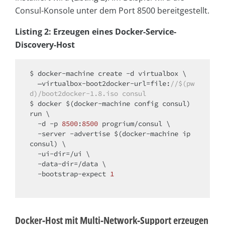
Consul-Konsole unter dem Port 8500 bereitgestellt.
Listing 2: Erzeugen eines Docker-Service-
Discovery-Host
$ docker-machine create -d virtualbox \

  —virtualbox-boot2docker-url=file:
//$(pw
d)/boot2docker-1.8.iso consul
$ docker $(docker-machine config consul) 
run \

  -d -p 
8500
:
8500
 progrium/consul \

  -server -advertise $(docker-machine ip 
consul) \

  -ui-dir=/ui \

  -data-dir=/data \

  -bootstrap-expect 
1
Docker-Host mit Multi-Network-Support erzeugen