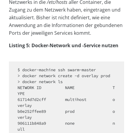
Netzwerks in die
/etc/hosts
aller Container, die
Zugang zu dem Netzwerk haben, eingetragen und
aktualisiert. Bisher ist nicht definiert, wie eine
Anwendung an die Informationen der gebundenen
Ports der jeweiligen Services kommt.
Listing 5: Docker-Network und -Service nutzen
$ docker-machine ssh swarm-master

> docker network create -d overlay prod

> docker network ls

NETWORK ID          NAME                T
YPE

61714d7d2cff        multihost           o
verlay

b0e252ffee89        prod                o
verlay

906111b848a9        none                n
ull
