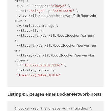
ster) \

 run -d --restart=
"always"
 \

 --net=
"bridge"
 -p 
"3376:3376"
 \

 -v /
var
/lib/boot2docker:/
var
/lib/boot2do
cker \

 swarm:latest manage \

 --tlsverify \

 --tlscacert=/
var
/lib/boot2docker/ca.pem 
\

 --tlscert=/
var
/lib/boot2docker/server.pe
m \

 --tlskey=/
var
/lib/boot2docker/server-ke
y.pem \

 -H 
"tcp://0.0.0.0:3376"
 \

 --strategy spread \

"token://$SWARM_TOKEN"
Listing 4: Erzeugen eines Docker-Network-Hosts
$ docker-machine create -d virtualbox \
