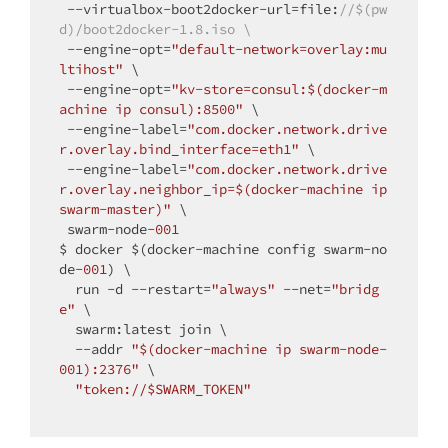
 --virtualbox-boot2docker-url=file:
//$(pw
d)/boot2docker-1.8.iso \
 --engine-opt=
"default-network=overlay:mu
ltihost"
 \

 --engine-opt=
"kv-store=consul:$(docker-m
achine ip consul):8500"
 \

 --engine-label=
"com.docker.network.drive
r.overlay.bind_interface=eth1"
 \

 --engine-label=
"com.docker.network.drive
r.overlay.neighbor_ip=$(docker-machine ip 
swarm-master)"
 \

 swarm-node-
001
$ docker $(docker-machine config swarm-no
de-
001
) \

  run -d --restart=
"always"
 --net=
"bridg
e"
 \

  swarm:latest join \

  --addr 
"$(docker-machine ip swarm-node-
001):2376"
 \

"token://$SWARM_TOKEN"