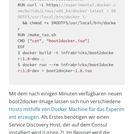
RUN curl -L https:
//experimental.docker.c
om/builds/Linux/x86_64/docker-latest > $R
OOTFS/usr/local/bin/docker \
  && chmod +x $ROOTFS/usr/local/bin/docke
r

RUN /make_iso.sh

CMD [
"cat"
, 
"boot2docker.iso"
]

EOF

$ docker build -t infrabricks/boot2docke
r:
1.8
-dev .

$ docker run --rm infrabricks/boot2docke
r:
1.8
-dev > boot2docker-
1.8
.iso

Mit dem nach einigen Minuten verfügbaren neuen
boot2docker-Image lassen sich nun verschiedene
Hosts mithilfe von Docker Machine für das Experim
ent erzeugen
. Als Erstes benötigen wir einen
Service Discovery Host, der auf dem Consul
installiert wird (Listing 2). Im Beispiel wird die