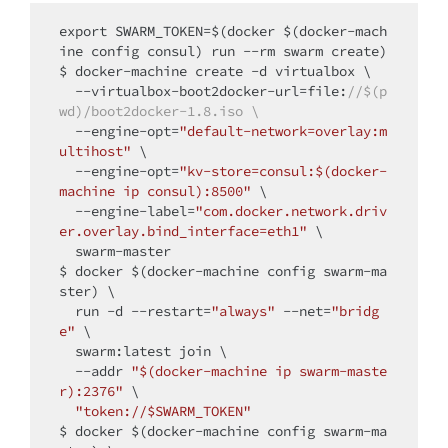
export SWARM_TOKEN=$(docker $(docker-mach
ine config consul) run --rm swarm create)

$ docker-machine create -d virtualbox \

  --virtualbox-boot2docker-url=file:
//$(p
wd)/boot2docker-1.8.iso \
  --engine-opt=
"default-network=overlay:m
ultihost"
 \

  --engine-opt=
"kv-store=consul:$(docker-
machine ip consul):8500"
 \

  --engine-label=
"com.docker.network.driv
er.overlay.bind_interface=eth1"
 \

  swarm-master

$ docker $(docker-machine config swarm-ma
ster) \

  run -d --restart=
"always"
 --net=
"bridg
e"
 \

  swarm:latest join \

  --addr 
"$(docker-machine ip swarm-maste
r):2376"
 \

"token://$SWARM_TOKEN"
$ docker $(docker-machine config swarm-ma