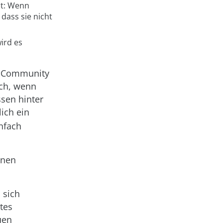
nt: Wenn
dass sie nicht
ird es
er Community
uch, wenn
sen hinter
ich ein
infach
enen
 sich
tes
uen