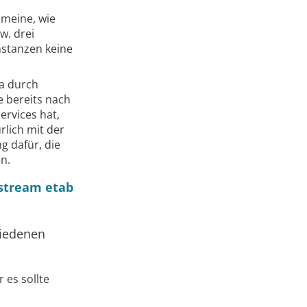
 meine, wie
w. drei
nstanzen keine
wa durch
e bereits nach
ervices hat,
lich mit der
g dafür, die
n.
stream etab
hiedenen
r es sollte