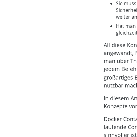
Sie muss
Sicherhe
weiter a
Hat man 
gleichzei
All diese Ko
angewandt, N
man über The
jedem Befeh
großartiges 
nutzbar mach
In diesem Ar
Konzepte vor
Docker Conta
laufende Con
sinnvoller i