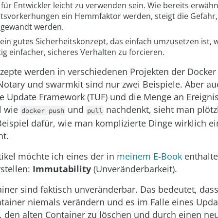
 für Entwickler leicht zu verwenden sein. Wie bereits erwäh
itsvorkerhungen ein Hemmfaktor werden, steigt die Gefahr, 
ngewandt werden.
ein gutes Sicherheitskonzept, das einfach umzusetzen ist, w
tig einfacher, sicheres Verhalten zu forcieren.
nzepte werden in verschiedenen Projekten der Dock
otary und swarmkit sind nur zwei Beispiele. Aber a
 Update Framework (TUF) und die Menge an Ereignis
l wie
und
nachdenkt, sieht man plötzl
docker push
pull
Beispiel dafür, wie man komplizierte Dinge wirklich e
t.
tikel möchte ich eines der in
meinem E-Book
enthalt
stellen:
Immutability
(Unveränderbarkeit).
iner sind faktisch unveränderbar. Das bedeutet, dass
tainer niemals verändern und es im Falle eines Upda
st, den alten Container zu löschen und durch einen ne