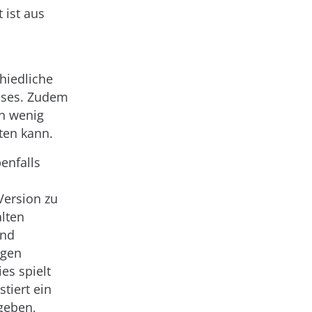
 ist aus
hiedliche
ases. Zudem
in wenig
ten kann.
benfalls
Version zu
alten
und
ngen
es spielt
tiert ein
 geben,