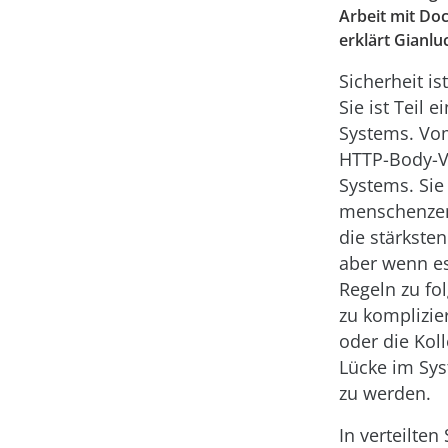
Arbeit mit Do
erklärt Gianlu
Sicherheit is
Sie ist Teil 
Systems. Vom
HTTP-Body-Va
Systems. Sie
menschenzen
die stärkste
aber wenn es
Regeln zu f
zu komplizie
oder die Kol
Lücke im Sys
zu werden.
In verteilte