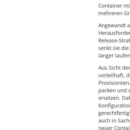
Container mit
mehreren Gr
Angewandt au
Herausforder
Release-Str
senkt sie di
länger laufe
Aus Sicht der
vorteilhaft,
Provisionier
packen und z
ersetzen. Da
Konfigurati
gerechtferti
auch in Sach
neuer Contai