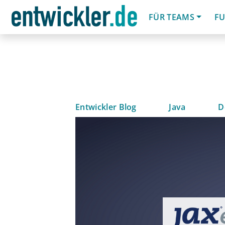
FÜR TEAMS
FU
Entwickler Blog
Java
D