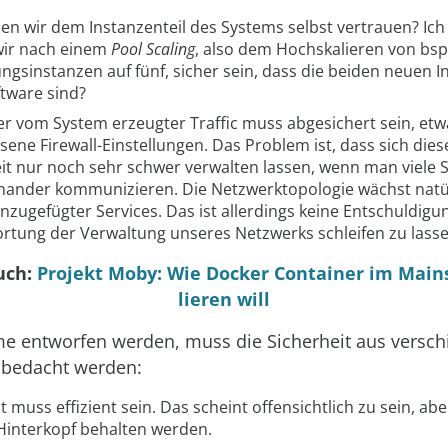
en wir dem Instanzenteil des Systems selbst vertrauen? Ich
ir nach einem
Pool Scaling
, also dem Hochskalieren von bsp
gsinstanzen auf fünf, sicher sein, dass die beiden neuen I
tware sind?
er vom System erzeugter Traffic muss abgesichert sein, et
ne Firewall-Einstellungen. Das Problem ist, dass sich dies
it nur noch sehr schwer verwalten lassen, wenn man viele S
inander kommunizieren. Die Netzwerktopologie wächst natür
nzugefügter Services. Das ist allerdings keine Entschuldigun
rtung der Verwaltung unseres Netzwerks schleifen zu lasse
uch:
Projekt Moby: Wie Docker Container im Main
lieren will
e entworfen werden, muss die Sicherheit aus versc
 bedacht werden:
t muss effizient sein. Das scheint offensichtlich zu sein, abe
 Hinterkopf behalten werden.