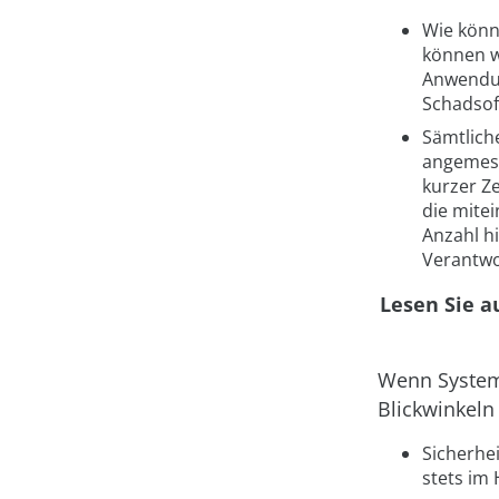
Wie könn
können w
Anwendun
Schadsof
Sämtlich
angemesse
kurzer Ze
die mite
Anzahl hi
Verantwo
Lesen Sie a
Wenn System
Blickwinkeln
Sicherhei
stets im