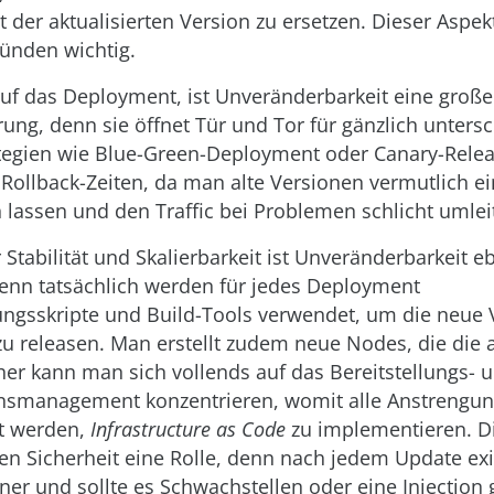
 der aktualisierten Version zu ersetzen. Dieser Aspekt
ünden wichtig.
f das Deployment, ist Unveränderbarkeit eine große
ung, denn sie öffnet Tür und Tor für gänzlich untersc
ategien wie Blue-Green-Deployment oder Canary-Rele
e Rollback-Zeiten, da man alte Versionen vermutlich e
n lassen und den Traffic bei Problemen schlicht umlei
 Stabilität und Skalierbarkeit ist Unveränderbarkeit e
 denn tatsächlich werden für jedes Deployment
ungsskripte und Build-Tools verwendet, um die neue 
u releasen. Man erstellt zudem neue Nodes, die die 
her kann man sich vollends auf das Bereitstellungs- 
onsmanagement konzentrieren, womit alle Anstrengu
gt werden,
Infrastructure as Code
zu implementieren. Di
en Sicherheit eine Rolle, denn nach jedem Update exis
ner und sollte es Schwachstellen oder eine Injection