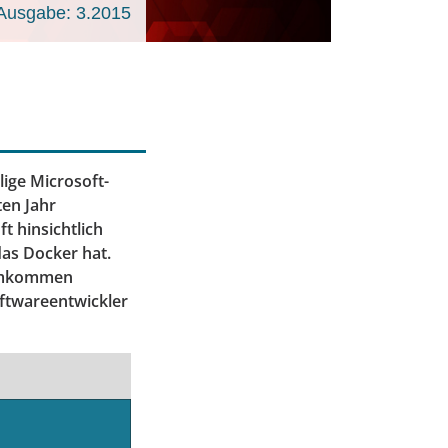
Ausgabe: 3.2015
hlige Microsoft-
ten Jahr
t hinsichtlich
das Docker hat.
rumkommen
oftwareentwickler