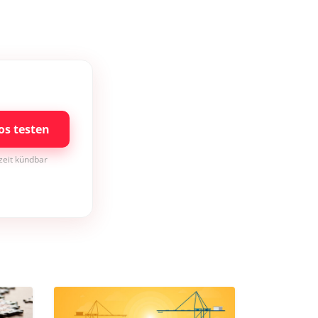
os testen
rzeit kündbar