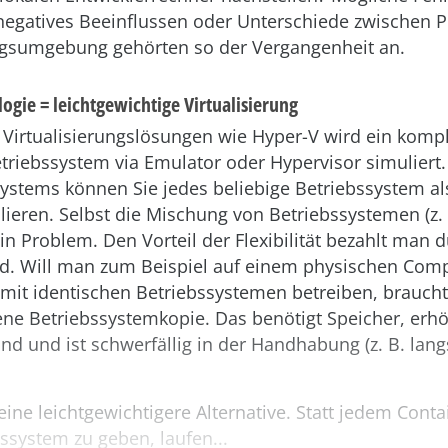
 negatives Beeinflussen oder Unterschiede zwischen P
gsumgebung gehörten so der Vergangenheit an.
ogie = leichtgewichtige Virtualisierung
n Virtualisierungslösungen wie Hyper-V wird ein komp
riebssystem via Emulator oder Hypervisor simuliert.
ystems können Sie jedes beliebige Betriebssystem als
lieren. Selbst die Mischung von Betriebssystemen (z
ein Problem. Den Vorteil der Flexibilität bezahlt man d
. Will man zum Beispiel auf einem physischen Com
r mit identischen Betriebssystemen betreiben, braucht 
ene Betriebssystemkopie. Das benötigt Speicher, erh
d und ist schwerfällig in der Handhabung (z. B. lan
eine leichtgewichtigere Alternative. Statt jedem Conta
ssystem zu geben, laufen...