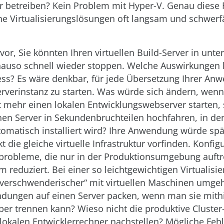
betreiben? Kein Problem mit Hyper-V. Genau diese Fle
che Virtualisierungslösungen oft langsam und schwerf
 vor, Sie könnten Ihren virtuellen Build-Server in unt
nauso schnell wieder stoppen. Welche Auswirkungen 
ess? Es wäre denkbar, für jede Übersetzung Ihrer An
erverinstanz zu starten. Was würde sich ändern, wen
 mehr einen lokalen Entwicklungswebserver starten,
hen Server in Sekundenbruchteilen hochfahren, in de
matisch installiert wird? Ihre Anwendung würde spä
t die gleiche virtuelle Infrastruktur vorfinden. Konfig
sprobleme, die nur in der Produktionsumgebung auft
 reduziert. Bei einer so leichtgewichtigen Virtualisi
„verschwenderischer“ mit virtuellen Maschinen umg
ungen auf einen Server packen, wenn man sie mithi
ber trennen kann? Wieso nicht die produktive Clust
lokalen Entwicklerrechner nachstellen? Mögliche Feh