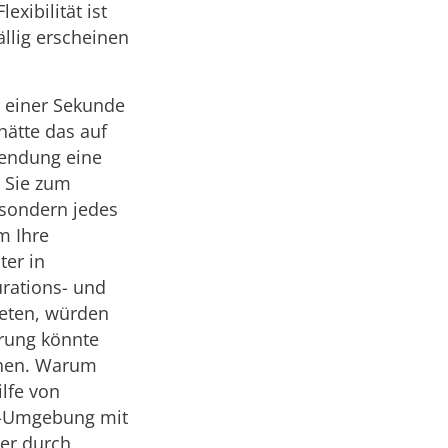
xibilität ist
ällig erscheinen
er einer Sekunde
hätte das auf
wendung eine
n Sie zum
 sondern jedes
m Ihre
ter in
urations- und
reten, würden
erung könnte
ehen. Warum
lfe von
er-Umgebung mit
ler durch