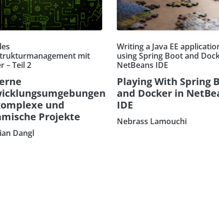
les
Writing a Java EE applicatio
strukturmanagement mit
using Spring Boot and Dock
 – Teil 2
NetBeans IDE
erne
Playing With Spring 
wicklungsumgebungen
and Docker in NetBe
komplexe und
IDE
mische Projekte
Nebrass Lamouchi
tian Dangl