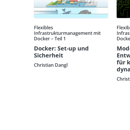
Flexibles
Flexib
Infrastrukturmanagement mit
Infra
Docker – Teil 1
Docker
Docker: Set-up und
Mod
Sicherheit
Ent
für 
Christian Dangl
dyna
Chris