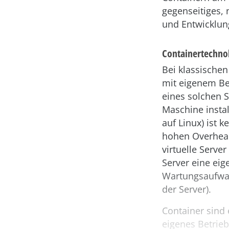
gegenseitiges,
und Entwicklun
Containertechnol
Bei klassische
mit eigenem Bet
eines solchen S
Maschine instal
auf Linux) ist k
hohen Overhead
virtuelle Serve
Server eine eig
Wartungsaufwan
der Server).
Container sind 
eigenes Betrieb