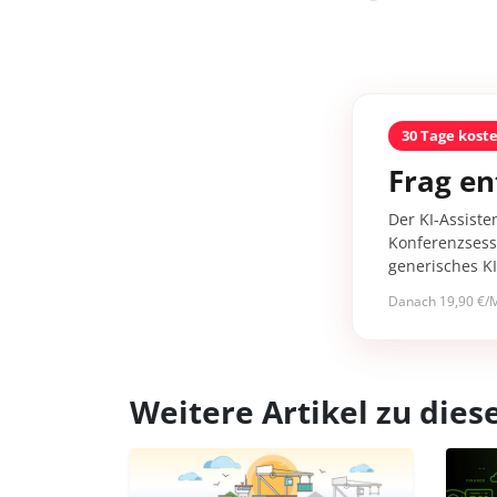
30 Tage kost
Frag en
Der KI-Assiste
Konferenzsessi
generisches K
Danach 19,90 €/M
Weitere Artikel zu di