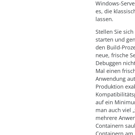
Windows-Server 
es, die klassis
lassen.
Stellen Sie sich
starten und ge
den Build-Proz
neue, frische S
Debuggen nicht
Mal einen frisc
Anwendung auto
Produktion exak
Kompatibilität
auf ein Minimum
man auch viel 
mehrere Anwend
Containern sau
Containern am 