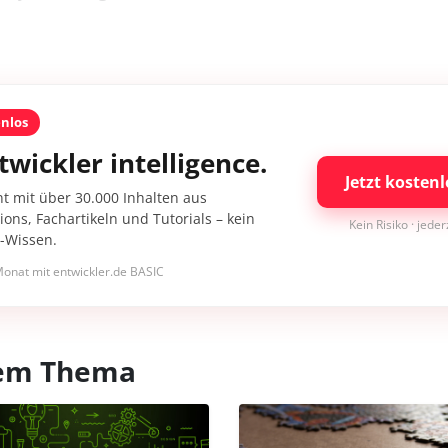
enlos
twickler intelligence.
Jetzt kostenl
nt mit über 30.000 Inhalten aus
ons, Fachartikeln und Tutorials – kein
Kein Risiko · jede
I-Wissen.
onat mit entwickler.de BASIC
esem Thema