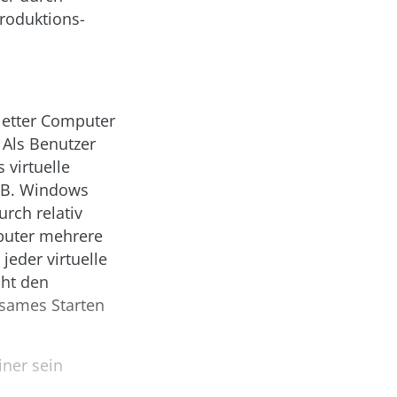
roduktions-
letter Computer
 Als Benutzer
 virtuelle
. B. Windows
urch relativ
puter mehrere
jeder virtuelle
öht den
gsames Starten
iner sein