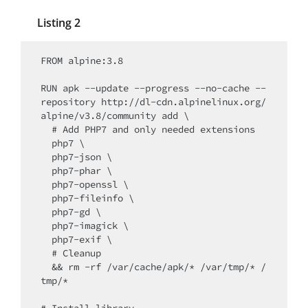
Listing 2
FROM alpine:3.8

RUN apk --update --progress --no-cache --
repository http://dl-cdn.alpinelinux.org/
alpine/v3.8/community add \

  # Add PHP7 and only needed extensions

  php7 \

  php7-json \

  php7-phar \

  php7-openssl \

  php7-fileinfo \

  php7-gd \

  php7-imagick \

  php7-exif \

  # Cleanup

  && rm -rf /var/cache/apk/* /var/tmp/* /
tmp/*
