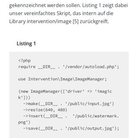
gekennzeichnet werden sollen. Listing 1 zeigt dabei
unser vereinfachtes Skript, das intern auf die
Library intervention/image [5] zurückgreift.
Listing 1
<?php

require __DIR__ . '/vendor/autoload.php';

use Intervention\Image\ImageManager;

(new ImageManager(['driver' => 'imagic
k']))

  ->make(__DIR__ . '/public/input.jpg')

  ->resize(640, 480)

  ->insert(__DIR__ .  '/public/watermark.
png')

  ->save(__DIR__ . '/public/output.jpg');
