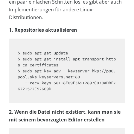
ein paar einfachen Schritten los; es gibt aber auch
Implementierungen für andere Linux-
Distributionen.
1. Repositories aktualisieren
$ sudo apt-get update

$ sudo apt-get install apt-transport-http
s ca-certificates

$ sudo apt-key adv --keyserver hkp://p80.
pool.sks-keyservers.net:80

   --recv-keys 58118E89F3A912897C070ADBF7
6221572C52609D

2. Wenn die Datei nicht existiert, kann man sie
mit seinem bevorzugten Editor erstellen