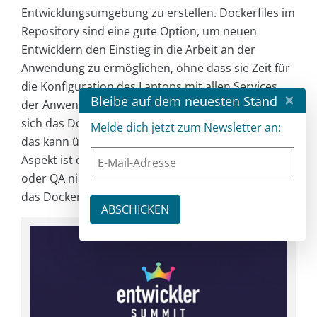
Entwicklungsumgebung zu erstellen. Dockerfiles im
Repository sind eine gute Option, um neuen
Entwicklern den Einstieg in die Arbeit an der
Anwendung zu ermöglichen, ohne dass sie Zeit für
die Konfiguration des Laptops mit allen Services
×
Bleibe auf dem neuesten Stand
der Anwendung brauchen. Außerdem verändern
sich das Dockerfile und die Anwendung parallel,
Melde dich jetzt zum Newsletter an:
das kann über Git nachverfolgt werden. Der letzte
Aspekt ist darum relevant, weil so auch Rollbacks
oder QA nicht nur für den Code, sondern auch für
das Dockerfile möglich sind.